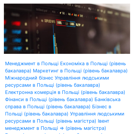
Бізнес
Фінанси
Менеджмент
Менеджмент в Польщі
Економіка в Польщі (рівень
бакалавра)
Маркетинг в Польщі (рівень бакалавра)
Міжнародний бізнес
Управління людськими
ресурсами в Польщі (рівень бакалавра)
Електронна комерція в Польщі (рівень бакалавра)
Фінанси в Польщі (рівень бакалавра)
Банківська
справа в Польщі (рівень бакалавра)
Бізнес в
Польщі (рівень бакалавра)
Управління людськими
ресурсами в Польщі (рівень магістра)
Івент
менеджмент в Польщі ⇒ (рівень магістра)