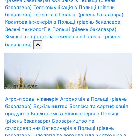
(рівень бакалавра)
Фотоніка в Польщі (рівень
бакалавра)
Телекомунікація в Польщі (рівень
бакалавра)
Геологія в Польщі (рівень бакалавра)
Квантова інженерія в Польщі (рівень бакалавра)
Зелені технології в Польщі (рівень бакалавра)
Хімічна та процесна інженерія в Польщі (рівень
бакалавра)
Аграрні науки
Агро-лісова інженерія
Агрономія в Польщі (рівень
бакалавра)
Бджільництво
Безпека та сертифікація
продуктів
Біоекономіка
Біоінженерія в Польщі
(рівень бакалавра)
Броварництво та
солодоваріння
Ветеринарія в Польщі (рівень
бакалавра)
Гіпологія та верхова їзда
Зоотехніка в