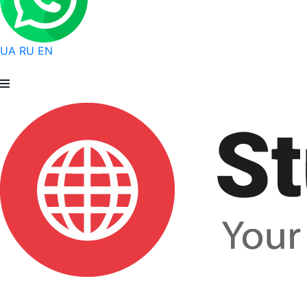
UA
RU
EN