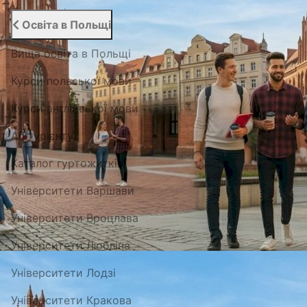
Освіта в Польщі
Вища освіта в Польщі
Курси польської мови
Курси англійської мови
Абітурієнту
Каталог гуртожитків
Університети Варшави
Університети Вроцлава
Університети Любліна
Університети Лодзі
Університети Кракова