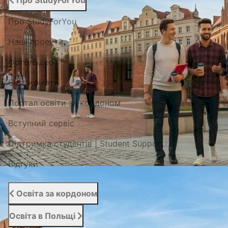
Про StudyForYou
Про StudyForYou
Наші проекти
Фото/Відео
Сертифікати
Портал освіти за кордоном
Вступний сервіс
Підтримка студентів | Student Support
Відгуки
Освіта за кордоном
Освіта в Польщі