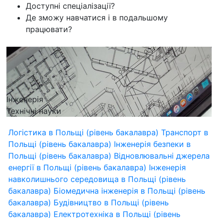
Доступні спеціалізації?
Де зможу навчатися і в подальшому
працювати?
Інженерія
Технічні науки
Логістика в Польщі (рівень бакалавра)
Транспорт в
Польщі (рівень бакалавра)
Інженерія безпеки в
Польщі (рівень бакалавра)
Відновлювальні джерела
енергії в Польщі (рівень бакалавра)
Інженерія
навколишнього середовища в Польщі (рівень
бакалавра)
Біомедична інженерія в Польщі (рівень
бакалавра)
Будівництво в Польщі (рівень
бакалавра)
Електротехніка в Польщі (рівень