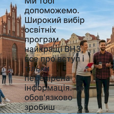
Ми тобі
допоможемо.
Широкий вибір
освітніх
програм,
найкращі ВНЗ,
все про вступ і
тільки
перевірена
інформація. Ти
обов'язково
зробиш