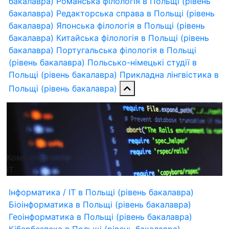
бакалавра)
Романська філологія в Польщі (рівень
бакалавра)
Редакторська справа в Польщі (рівень
бакалавра)
Японська філологія в Польщі (рівень
бакалавра)
Китайська філологія в Польщі (рівень
бакалавра)
Португальська філологія в Польщі
(рівень бакалавра)
Польсько-німецькі студії в
Польщі (рівень бакалавра)
Прикладна лінгвістика в
Польщі (рівень бакалавра)
Комп'ютерні науки
ІТ
Інформатика / IT в Польщі (рівень бакалавра)
Біоінформатика в Польщі (рівень бакалавра)
Геоінформатика в Польщі (рівень бакалавра)