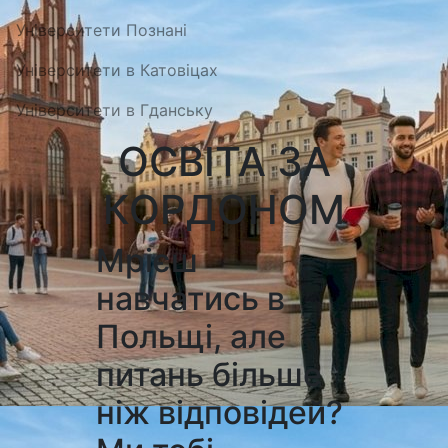
Університети Познані
Університети в Катовіцах
Університети в Гданську
ОСВІТА ЗА
КОРДОНОМ
Мрієш
навчатись в
Польщі, але
питань більше
ніж відповідей?