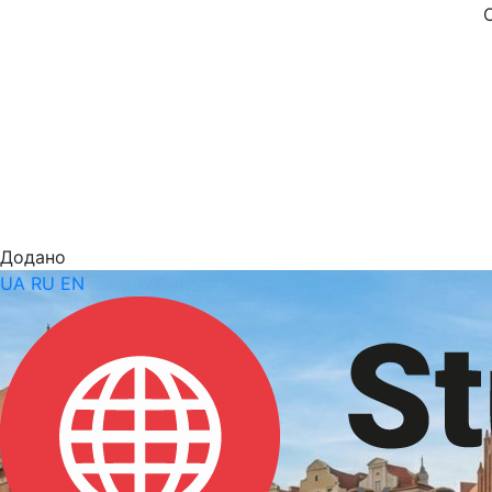
Додано
UA
RU
EN