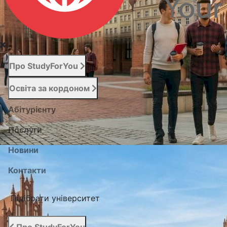
Про StudyForYou
Освіта за кордоном
Абітурієнту
Послуги
Новини
Контакти
Підібрати університет