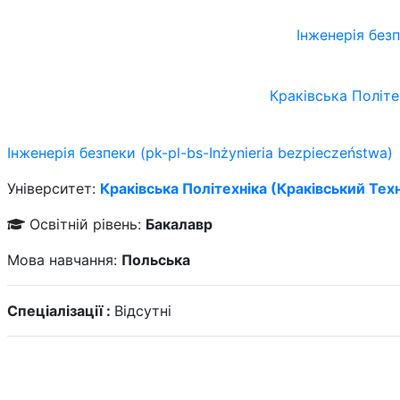
Інженерія безп
Краківська Політе
Інженерія безпеки (pk-pl-bs-Inżynieria bezpieczeństwa)
Університет:
Краківська Політехніка (Краківський Тех
Освітній рівень:
Бакалавр
Мова навчання:
Польська
Спеціалізації :
Відсутні