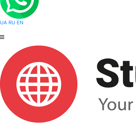
UA
RU
EN