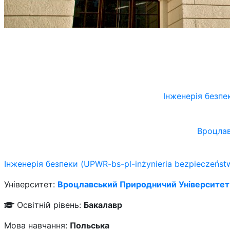
Інженерія безпе
Вроцлав
Інженерія безпеки (UPWR-bs-pl-inżynieria bezpieczeńst
Університет:
Вроцлавський Природничий Університет
Освітній рівень:
Бакалавр
Мова навчання:
Польська