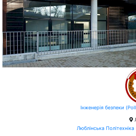
Інженерія безпеки (Poll
Люблiнська Політехніка 