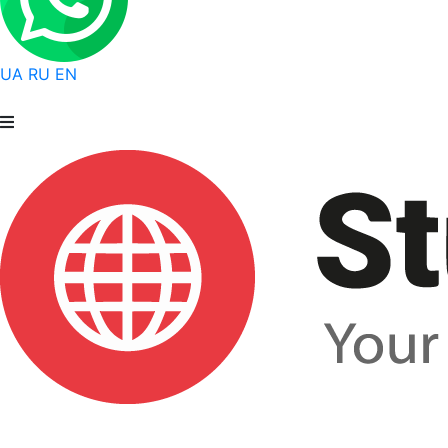
UA
RU
EN