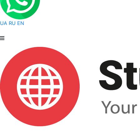
UA
RU
EN