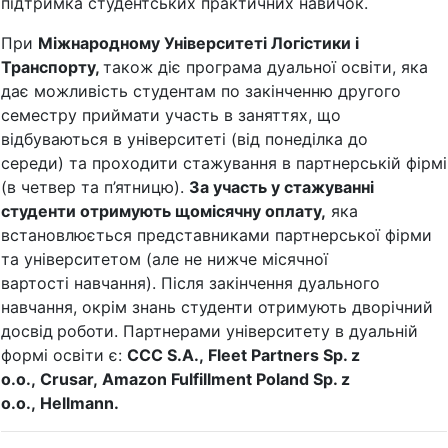
підтримка студентських практичних навичок.
При
Міжнародному Університеті Логістики і
Транспорту,
також діє програма дуальної освіти, яка
дає можливість студентам по закінченню другого
семестру приймати участь в заняттях, що
відбуваються в університеті (від понеділка до
середи) та проходити стажування в партнерській фірмі
(в четвер та п’ятницю).
За участь у стажуванні
студенти отримують щомісячну оплату,
яка
встановлюється представниками партнерської фірми
та університетом (але не нижче місячної
вартості навчання). Після закінчення дуального
навчання, окрім знань студенти отримують дворічний
досвід
роботи. Партнерами університету в дуальній
формі освіти є:
CCC S.A., Fleet Partners Sp. z
o.o., Crusar, Amazon Fulfillment Poland Sp. z
o.o., Hellmann.