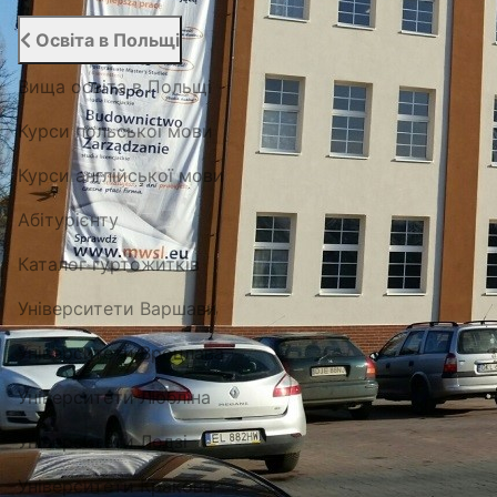
Освіта в Польщі
Вища освіта в Польщі
Курси польської мови
Курси англійської мови
Абітурієнту
Каталог гуртожитків
Університети Варшави
Університети Вроцлава
Університети Любліна
Університети Лодзі
Університети Кракова