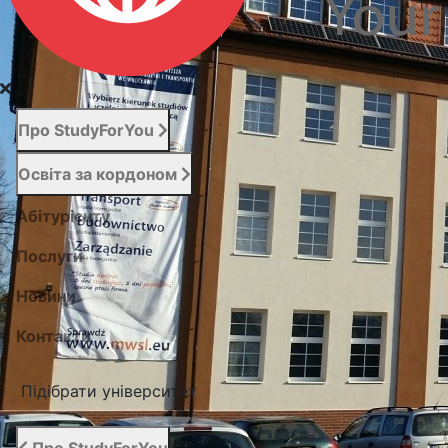
Про StudyForYou
Освіта за кордоном
Абітурієнту
Послуги
Новини
Контакти
Підібрати університет