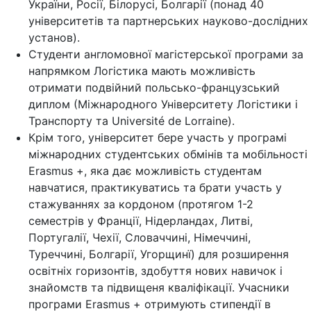
України, Росії, Білорусі, Болгарії (понад 40
університетів та партнерських науково-дослідних
установ).
Студенти англомовної магістерської програми за
напрямком Логістика мають можливість
отримати подвійний польсько-французський
диплом (Міжнародного Університету Логістики і
Транспорту та Université de Lorraine).
Крім того, університет бере участь у програмі
міжнародних студентських обмінів та мобільності
Erasmus +, яка дає можливість студентам
навчатися, практикуватись та брати участь у
стажуваннях за кордоном (протягом 1-2
семестрів у Франції, Нідерландах, Литві,
Португалії, Чехії, Словаччині, Німеччині,
Туреччині, Болгарії, Угорщинї) для розширення
освітніх горизонтів, здобуття нових навичок і
знайомств та підвищеня кваліфікації. Учасники
програми Erasmus + отримують стипендії в