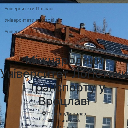
Університети Познані
Університети в Катовіцах
Університети в Гданську
Міжнародний
Університет Логістики
і Транспорту у
Вроцлаві
Польща
/
Вроцлав
Приватний
900 €/Рік