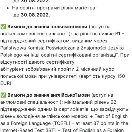
до
30.08.2022.
На освітні програми рівня магістра –
до
30.08.2022.
✅
Вимоги до знання польської мови
(вступ на
польськомовні спеціальності): на рівні не нижче В1 –
підтверджений сертифікатом, виданим через
Państwowa Komisja Poświadczania Znajomości Języka
Polskiego чи інші освітні сертифіковані організації. При
відсутності даного сертифікату
абітурієнт зобов'язаний пройти 2 місячний курс
польської мови при університеті (вартість курсу 150
EUR)
✅
Вимоги до знання англійської мови
(вступ на
англомовні спеціальності): мінімальний рівень В2,
підтверджений одним із сертифікатів, що засвідчують
рівень володіння англійською мовою: + Test of English
as a Foreign Language (TOEFL) - at least 87 points in the
Internet-Based Test (iBT) + Test of English as a Foreign