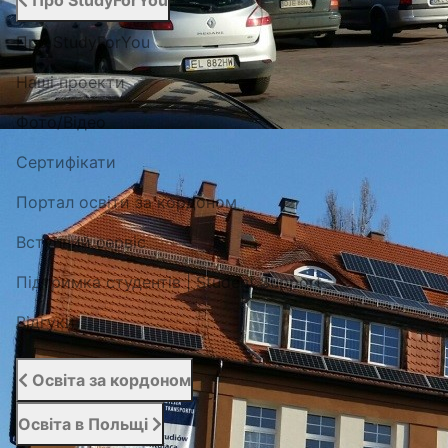
Про StudyForYou
Про StudyForYou
Наші проекти
Фото/Відео
Сертифікати
Портал освіти за кордоном
Вступний сервіс
Підтримка студентів | Student Support
Відгуки
Освіта за кордоном
Освіта в Польщі