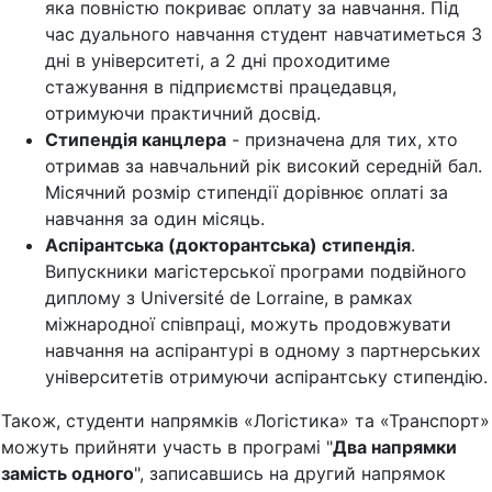
яка повністю покриває оплату за навчання. Під
час дуального навчання студент навчатиметься 3
дні в університеті, а 2 дні проходитиме
стажування в підприємстві працедавця,
отримуючи практичний досвід.
Стипендія канцлера
- призначена для тих, хто
отримав за навчальний рік високий середній бал.
Місячний розмір стипендії дорівнює оплаті за
навчання за один місяць.
Аспірантська (докторантська) стипендія
.
Випускники магістерської програми подвійного
диплому з Université de Lorraine, в рамках
міжнародної співпраці, можуть продовжувати
навчання на аспірантурі в одному з партнерських
університетів отримуючи аспірантську стипендію.
Також, студенти напрямків «Логістика» та «Транспорт»
можуть прийняти участь в програмі "
Два напрямки
замість одного
", записавшись на другий напрямок