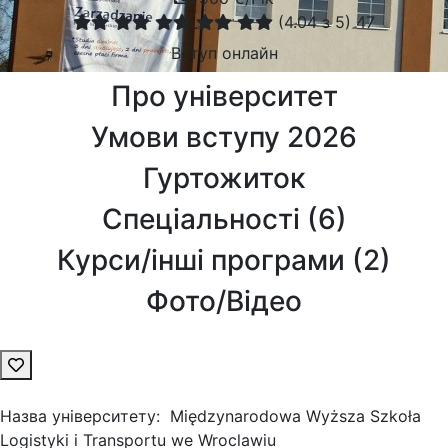
(
4.04
з 5)
47
Вступ онлайн
Про університет
Умови вступу 2026
Гуртожиток
Спеціальності (
6
)
Курси/інші програми (
2
)
Фото/Відео
Назва університету:
Międzynarodowa Wyższa Szkoła
Logistyki i Transportu we Wroclawiu