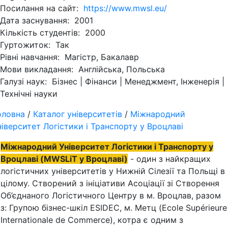
Посилання на сайт:
https://www.mwsl.eu/
Дата заснування:
2001
Кількість студентів:
2000
Гуртожиток:
Так
Рівні навчання:
Магістр, Бакалавр
Мови викладання:
Англійська, Польська
Галузі наук:
Бізнес | Фінанси | Менеджмент, Інженерія |
Технічні науки
оловна
/
Каталог університетів
/
Міжнародний
ніверситет Логістики і Транспорту у Вроцлаві
Міжнародний Університет Логістики і Транспорту у
Вроцлаві (MWSLiT у Вроцлаві)
- один з найкращих
логістичних університетів у Нижній Сілезії та Польщі в
цілому. Створений з ініціативи Асоціації зі Створення
Об’єднаного Логістичного Центру в м. Вроцлав, разом
з: Групою бізнес-шкіл ESIDEC, м. Метц (Ecole Supérieure
Internationale de Commerce), котра є одним з