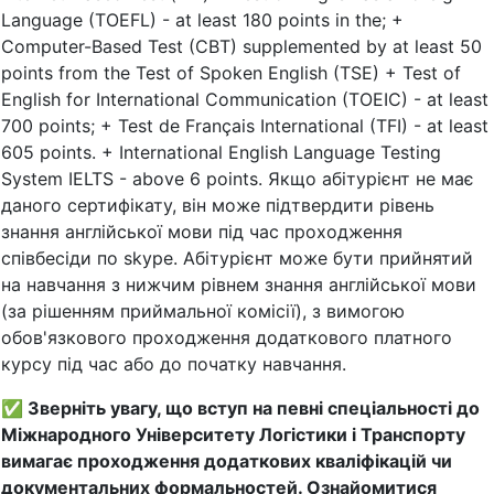
Language (TOEFL) - at least 180 points in the; +
Computer-Based Test (CBT) supplemented by at least 50
points from the Test of Spoken English (TSE) + Test of
English for International Communication (TOEIC) - at least
700 points; + Test de Français International (TFI) - at least
605 points. + International English Language Testing
System IELTS - above 6 points. Якщо абітурієнт не має
даного сертифікату, він може підтвердити рівень
знання англійської мови під час проходження
співбесіди по skype. Абітурієнт може бути прийнятий
на навчання з нижчим рівнем знання англійської мови
(за рішенням приймальної комісії), з вимогою
обов'язкового проходження додаткового платного
курсу під час або до початку навчання.
✅
Зверніть увагу, що вступ на певні спеціальності до
Міжнародного Університету Логістики і Транспорту
вимагає проходження додаткових кваліфікацій чи
документальних формальностей. Ознайомитися