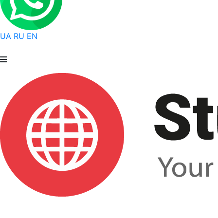
UA
RU
EN