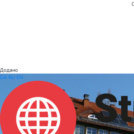
Додано
UA
RU
EN