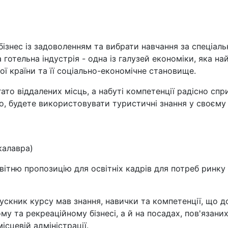
ізнес із задоволенням та вибрати навчання за спеціал
 готельна індустрія - одна із галузей економіки, яка на
ої країни та її соціально-економічне становище.
ато віддалених місць, а набуті компетенції радісно сп
но, будете використовувати туристичні знання у своєм
калавра)
вітню пропозицію для освітніх кадрів для потреб ринку
пускник курсу мав знання, навички та компетенції, що 
у та рекреаційному бізнесі, а й на посадах, пов'язаних
сцевій адміністрації.