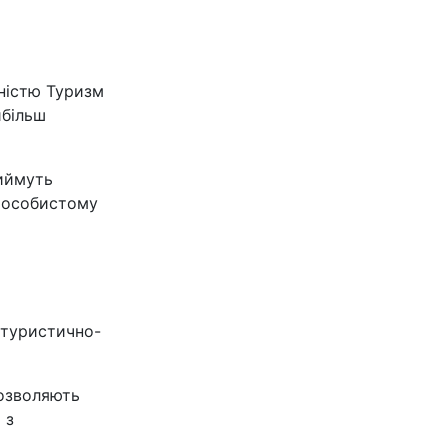
ьністю Туризм
йбільш
риймуть
у особистому
 туристично-
дозволяють
 з