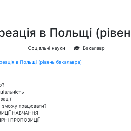
реація в Польщі (ріве
Соціальні науки
Бакалавр
реація в Польщі (рівень бакалавра)
о?
ціальність
зації
м зможу працювати?
ИЦІЇ НАВЧАННЯ
РНІ ПРОПОЗИЦІЇ