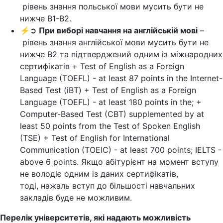
рівень знання польської мови мусить бути не
нижче В1-В2.
⚡➲
При виборі навчання на англійській мові
–
рівень знання англійської мови мусить бути не
нижче В2 та підтверджений одним із міжнародних
сертифікатів + Test of English as a Foreign
Language (TOEFL) - at least 87 points in the Internet-
Based Test (iBT) + Test of English as a Foreign
Language (TOEFL) - at least 180 points in the; +
Computer-Based Test (CBT) supplemented by at
least 50 points from the Test of Spoken English
(TSE) + Test of English for International
Communication (TOEIC) - at least 700 points; IELTS -
above 6 points. Якщо абітурієнт на момент вступу
не володіє одним із даних сертифікатів,
тоді, нажаль вступ до більшості навчальних
закладів буде не можливим.
Перелік університетів, які надають можливість