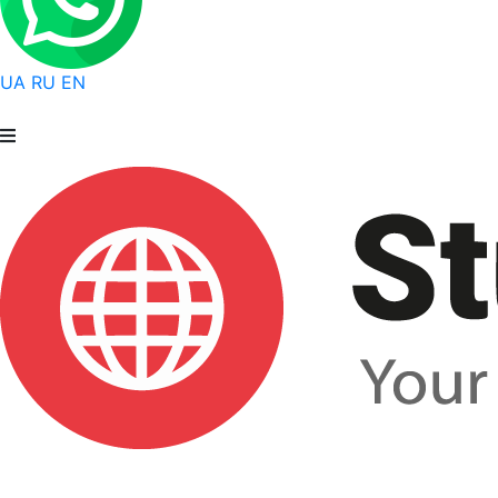
UA
RU
EN