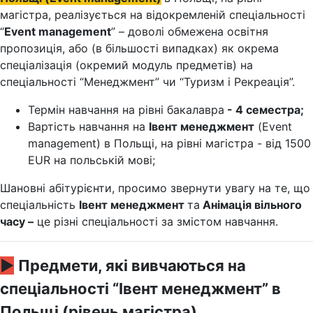
магістра, реалізується на відокремленій спеціальності
“
Event management
” – доволі обмежена освітня
пропозиція, або (в більшості випадках) як окрема
спеціалізація (окремий модуль предметів) на
спеціальності “Менеджмент” чи “Туризм і Рекреація”.
Термін навчання на рівні бакалавра
- 4 семестра;
Вартість навчання на
Івент менеджмент
(Event
management) в Польщі, на рівні магістра - від 1500
EUR на польській мові;
Шановні абітурієнти, просимо звернути увагу на те, що
спеціальність
Івент менеджмент
та
Анімація вільного
часу –
це різні спеціальності за змістом навчання.
►
Предмети, які вивчаються на
спеціальності “Івент менеджмент” в
Польщі (рівень магістра)