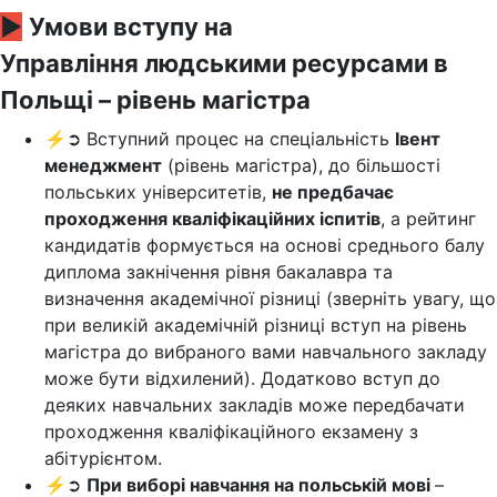
►
Умови вступу на
Управління людськими ресурсами в
Польщі – рівень магістра
⚡➲ Вступний процес на спеціальність
Івент
менеджмент
(рівень магістра), до більшості
польських університетів,
не предбачає
проходження кваліфікаційних іспитів
, а рейтинг
кандидатів формується на основі среднього балу
диплома закнічення рівня бакалавра та
визначення академічної різниці (зверніть увагу, що
при великій академічній різниці вступ на рівень
магістра до вибраного вами навчального закладу
може бути відхилений). Додатково вступ до
деяких навчальних закладів може передбачати
проходження кваліфікаційного екзамену з
абітурієнтом.
⚡➲
При виборі навчання на польській мові
–