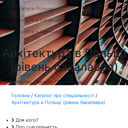
Університети Познані
Університети в Катовіцах
Університети в Гданську
Архітектура в Польщі
(рівень бакалавра)
Мистецтво | Дизайн | Архітектура
Бакалавр
Головна
/
Каталог про спеціальності
/
Архітектура в Польщі (рівень бакалавра)
Для кого?
Про сцеціальність