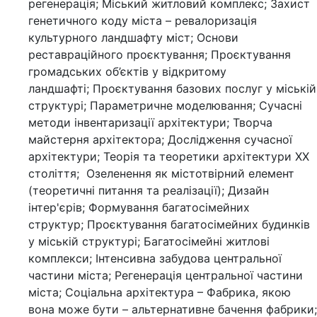
регенерація; Міський житловий комплекс; Захист
генетичного коду міста – ревалоризація
культурного ландшафту міст; Основи
реставраційного проєктування; Проєктування
громадських об’єктів у відкритому
ландшафті; Проєктування базових послуг у міській
структурі; Параметричне моделювання; Сучасні
методи інвентаризації архітектури; Творча
майстерня архітектора; Дослідження сучасної
архітектури; Теорія та теоретики архітектури XX
століття; Озеленення як містотвірний елемент
(теоретичні питання та реалізації); Дизайн
інтер'єрів; Формування багатосімейних
структур; Проєктування багатосімейних будинків
у міській структурі; Багатосімейні житлові
комплекси; Інтенсивна забудова центральної
частини міста; Регенерація центральної частини
міста; Соціальна архітектура – Фабрика, якою
вона може бути – альтернативне бачення фабрики;