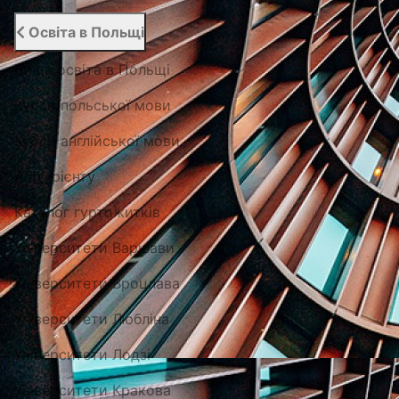
Освіта в Польщі
Вища освіта в Польщі
Курси польської мови
Курси англійської мови
Абітурієнту
Каталог гуртожитків
Університети Варшави
Університети Вроцлава
Університети Любліна
Університети Лодзі
Університети Кракова