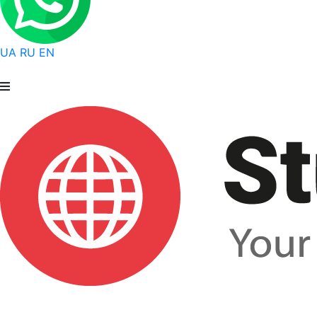
UA
RU
EN