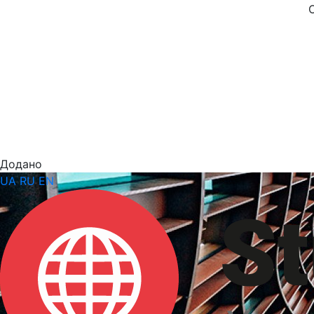
Додано
UA
RU
EN