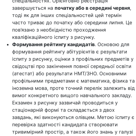
спеціальностях. Орієнтовно реєстрація
завершується на
початку або в середині червня
,
тоді як для інших спеціальностей цей термін
часто триває до початку або середини липня. Це
пов’язано з необхідністю проходження
кваліфікаційного іспиту з рисунку.
Формування рейтингу кандидатів
. Основою для
формування рейтингу абітурієнтів є результати
іспиту з рисунку, оцінки з профільних предметів у
свідоцтві про закінчення повної середньої освіти
(атестат) або результати НМТ/ЗНО. Основними
профільними предметами є математика, фізика та
іноземна мова, проте точний перелік залежить від
вимог конкретного вищого навчального закладу.
Екзамен з рисунку зазвичай проводиться у
стаціонарній формі та складається з двох
завдань, які виконуються олівцем. Метою іспиту є
перевірка здатності кандидата створювати
тривимірний простір, а також його знань у галузі