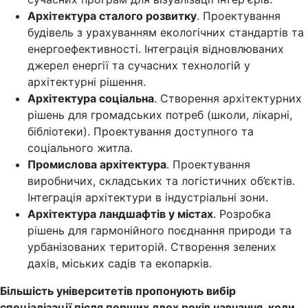
Архітектура сталого розвитку
. Проектування
будівель з урахуванням екологічних стандартів та
енергоефективності. Інтеграція відновлюваних
джерел енергії та сучасних технологій у
архітектурні рішення.
Архітектура соціальна
. Створення архітектурних
рішень для громадських потреб (школи, лікарні,
бібліотеки). Проектування доступного та
соціального житла.
Промислова архітектура
. Проектування
виробничих, складських та логістичних об’єктів.
Інтеграція архітектури в індустріальні зони.
Архітектура ландшафтів у містах
. Розробка
рішень для гармонійного поєднання природи та
урбанізованих територій. Створення зелених
дахів, міських садів та екопарків.
Більшість університетів пропонують вибір
спеціалізації після перших двох років навчання, коли