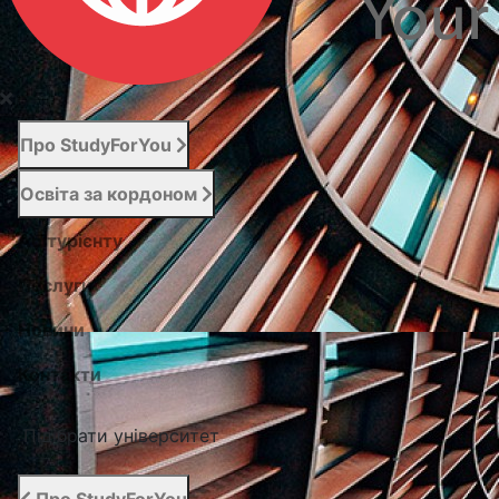
Про StudyForYou
Освіта за кордоном
Абітурієнту
Послуги
Новини
Контакти
Підібрати університет