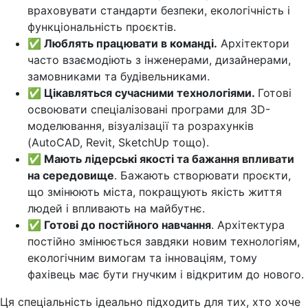
враховувати стандарти безпеки, екологічність і
функціональність проєктів.
✅ Люблять працювати в команді.
Архітектори
часто взаємодіють з інженерами, дизайнерами,
замовниками та будівельниками.
✅ Цікавляться сучасними технологіями.
Готові
освоювати спеціалізовані програми для 3D-
моделювання, візуалізації та розрахунків
(AutoCAD, Revit, SketchUp тощо).
✅ Мають лідерські якості та бажання впливати
на середовище
. Бажають створювати проєкти,
що змінюють міста, покращують якість життя
людей і впливають на майбутнє.
✅ Готові до постійного навчання
. Архітектура
постійно змінюється завдяки новим технологіям,
екологічним вимогам та інноваціям, тому
фахівець має бути гнучким і відкритим до нового.
Ця спеціальність ідеально підходить для тих, хто хоче