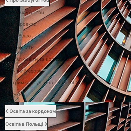
Про StudyForYou
Про StudyForYou
Наші проекти
Фото/Відео
Сертифікати
Портал освіти за кордоном
Вступний сервіс
Підтримка студентів | Student Support
Відгуки
Освіта за кордоном
Освіта в Польщі