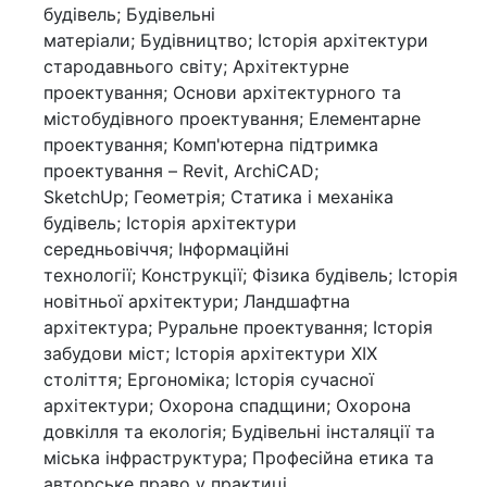
будівель; Будівельні
матеріали; Будівництво; Історія архітектури
стародавнього світу; Архітектурне
проектування; Основи архітектурного та
містобудівного проектування; Елементарне
проектування; Комп'ютерна підтримка
проектування – Revit, ArchiCAD;
SketchUp; Геометрія; Статика і механіка
будівель; Історія архітектури
середньовіччя; Інформаційні
технології; Конструкції; Фізика будівель; Історія
новітньої архітектури; Ландшафтна
архітектура; Руральне проектування; Історія
забудови міст; Історія архітектури XIX
століття; Ергономіка; Історія сучасної
архітектури; Охорона спадщини; Охорона
довкілля та екологія; Будівельні інсталяції та
міська інфраструктура; Професійна етика та
авторське право у практиці