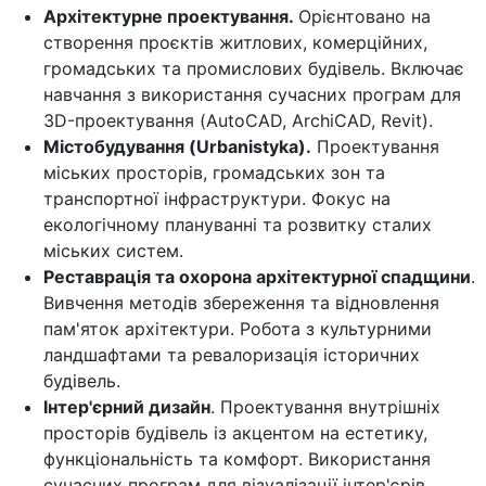
Архітектурне проектування.
Орієнтовано на
створення проєктів житлових, комерційних,
громадських та промислових будівель. Включає
навчання з використання сучасних програм для
3D-проектування (AutoCAD, ArchiCAD, Revit).
Містобудування (Urbanistyka).
Проектування
міських просторів, громадських зон та
транспортної інфраструктури. Фокус на
екологічному плануванні та розвитку сталих
міських систем.
Реставрація та охорона архітектурної спадщини
.
Вивчення методів збереження та відновлення
пам'яток архітектури. Робота з культурними
ландшафтами та ревалоризація історичних
будівель.
Інтер'єрний дизайн
. Проектування внутрішніх
просторів будівель із акцентом на естетику,
функціональність та комфорт. Використання
сучасних програм для візуалізації інтер'єрів.