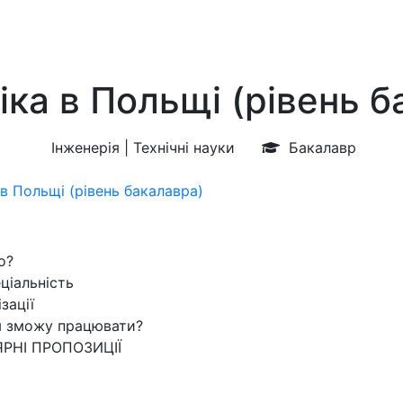
іка в Польщі (рівень б
Інженерія | Технічні науки
Бакалавр
в Польщі (рівень бакалавра)
о?
ціальність
зації
м зможу працювати?
РНІ ПРОПОЗИЦІЇ