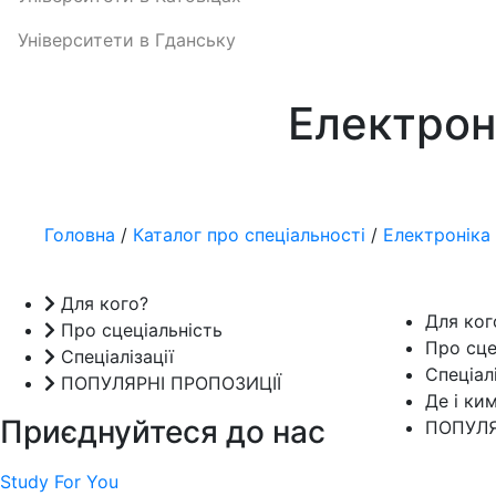
Університети в Гданську
Електрон
Головна
/
Каталог про спеціальності
/
Електроніка 
Для кого?
Для ког
Про сцеціальність
Про сце
Спеціалізації
Спеціалі
ПОПУЛЯРНІ ПРОПОЗИЦІЇ
Де і ки
Приєднуйтеся до нас
ПОПУЛЯ
Study For You