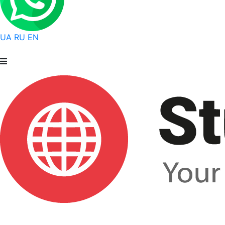
UA
RU
EN