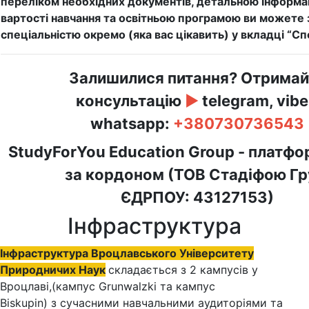
переліком необхідних документів, детальною інформа
вартості навчання та освітньою програмою ви можете
спеціальністю окремо (яка вас цікавить) у вкладці “Сп
Залишилися питання? Отримай
консультацію
►
telegram, vibe
whatsapp:
+380730736543
StudyForYou Education Group - платфо
за кордоном (ТОВ Стадіфою Гр
ЄДРПОУ: 43127153)
Інфраструктура
Інфраструктура Вроцлавського Університету
Природничих Наук
складається з 2 кампусів у
Вроцлаві,(кампус Grunwalzki та кампус
Biskupin) з сучасними навчальними аудиторіями та