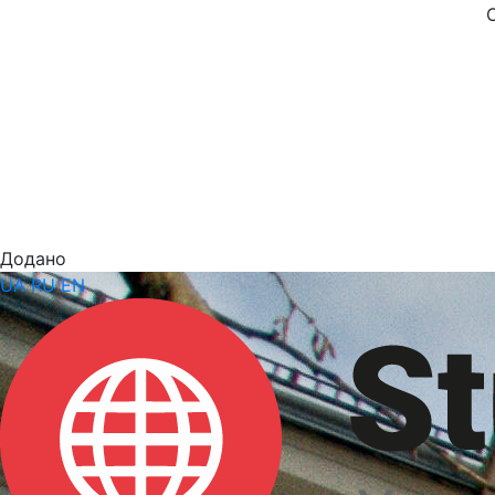
Додано
UA
RU
EN