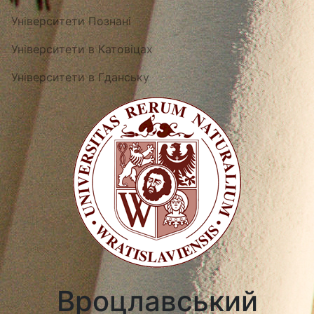
Університети Познані
Університети в Катовіцах
Університети в Гданську
Вроцлавський