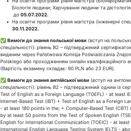
На освітні програми рівня магістра (Біоінформатика
Біологія людини; Харчування людини та дієтологія
до
05.07.2022.
На освітні програми рівня магістра (інженерні спец
30.11.2022.
✅
Вимоги до знання польської мови
(вступ на польськ
спеціальності): рівень В2 – підтверджений сертифікато
виданим через Państwowa Komisja Poświadczania Znajo
Polskiego або проходженням онлайн кваліфікаційного 
(Вартість екзамену складає: 90 PLN або 23 EUR).
✅
Вимоги до знання англійської мови
(вступ на англом
спеціальності): рівень В2 – підтверджений одним із сер
Test of English as a Foreign Language (TOEFL) - at least 87
Internet-Based Test (iBT) + Test of English as a Foreign 
- at least 180 points in the; + Computer-Based Test (CBT
by at least 50 points from the Test of Spoken English (TSE
English for International Communication (TOEIC) - at least
International English Language Testing System IELTS - abo