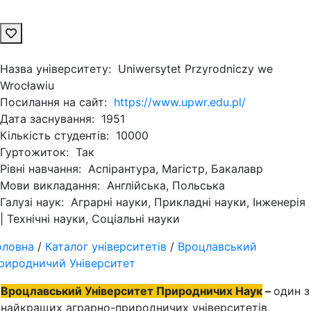
Назва університету:
Uniwersytet Przyrodniczy we
Wrocławiu
Посилання на сайт:
https://www.upwr.edu.pl/
Дата заснування:
1951
Кількість студентів:
10000
Гуртожиток:
Так
Рівні навчання:
Аспірантура, Магістр, Бакалавр
Мови викладання:
Англійська, Польська
Галузі наук:
Аграрні науки, Прикладні науки, Інженерія
| Технічні науки, Соціальні науки
оловна
/
Каталог університетів
/
Вроцлавський
риродничий Університет
Вроцлавський Університет Природничих Наук
–
один з
найкращих аграрно-природничих університетів