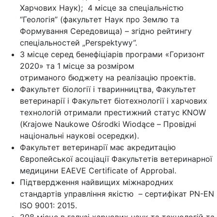
Харчових Наук); 4 місце за спеціальністю
“Геологія” (факультет Наук про Землю та
Формування Середовища) – згідно рейтингу
спеціальностей „Perspektywy”.
3 місце серед бенефіціарів програми «Горизонт
2020» та 1 місце за розміром
отриманого бюджету на реалізацію проектів.
Факультет біології і тваринництва, Факультет
ветеринарії і Факультет біотехнології і харчових
технологій отримали престижний статус KNOW
(Krajowe Naukowe Ośrodki Wiodące – Провідні
національні наукові осередки).
Факультет ветеринарії має акредитацію
Європейської асоціації Факультетів ветеринарної
медицини EAEVE Certificate of Approbal.
Підтвердження найвищих міжнародних
стандартів управління якістю – сертифікат PN-EN
ISO 9001: 2015.