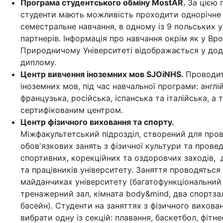
Програма студентського обміну MostAR.
За цією
студенти мають можливість проходити однорічне
семестральне навчання, в одному із 9 польських у
партнерів. Інформація про навчання окрім як у В
Природничому Університеті відображається у дод
диплому.
Центр вивчення іноземних мов SJOiNHS.
Проводит
іноземних мов, під час навчальної програми: англій
французька, російська, іспанська та італійська, а
сертифікованим центром.
Центр фізичного виховання та спорту.
Міжфакультетський підрозділ, створений для про
обов'язкових занять з фізичної культури та прове
спортивних, корекційних та оздоровчих заходів, 
та працівників університету. Заняття проводяться
майданчиках університету (багатофункціональний 
тренажерний зал, кімната body&mind, два спортза
басейн). Студенти на заняттях з фізичного вихов
вибрати одну із секцій: плавання, баскетбол, фітне