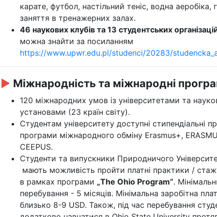
карате, футбол, настільний теніс, водна аеробіка, 
заняття в тренажерних залах.
46 наукових клубів та 13 студентських організаці
можна знайти за посиланням
https://www.upwr.edu.pl/studenci/20283/studencka_
►
Міжнародність та міжнародні програ
120 міжнародних умов із університетами та наук
установами (23 країн світу).
Студентам університету доступні стипендіальні п
програми міжнародного обміну Erasmus+, ERAS
CEEPUS.
Студенти та випускники Природничого Університе
мають можливість пройти платні практики / ста
в рамках програми
„The Ohio Program”
. Мінімаль
перебування - 5 місяців. Мінімальна заробітна пла
близько 8-9 USD. Також, під час перебування сту
додатково навчатися в Ohio State University протя