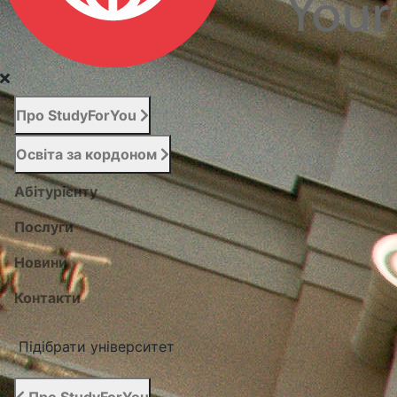
Про StudyForYou
Освіта за кордоном
Абітурієнту
Послуги
Новини
Контакти
Підібрати університет