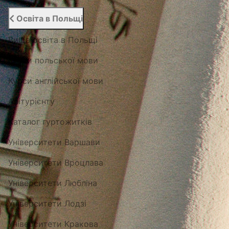
Освіта в Польщі
Вища освіта в Польщі
Курси польської мови
Курси англійської мови
Абітурієнту
Каталог гуртожитків
Університети Варшави
Університети Вроцлава
Університети Любліна
Університети Лодзі
Університети Кракова