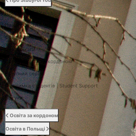
Про StudyForYou
Про StudyForYou
Наші проекти
Фото/Відео
Сертифікати
Портал освіти за кордоном
Вступний сервіс
Підтримка студентів | Student Support
Відгуки
Освіта за кордоном
Освіта в Польщі