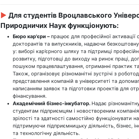
►
Для студентів Вроцлавського Універ
Природничих Наук функціонують:
Бюро кар'єри –
працює для професійної активації с
докторантів та випускників, надаючи безкоштовн
у: виборі кар’єрного шляху та підтримці професій
розвитку, підготовці до виходу на ринок праці, до
пошуком працевлаштування, отриманні практик та
Також, організовує різноманітні зустрічі з робото
представлення компаній в університеті та допомаг
написанням заявок та підготовки проектів для от
фінансування.
Академічний бізнес-інкубатор.
Надає різноманітн
студентам підприємцям і новоствореним компані
зрілості та здатності самостійно функціонувати на
підтримуючи підприємницьку діяльність, бізнес, і
та технологічну діяльність.