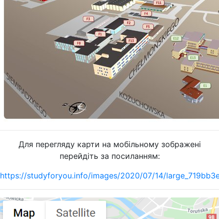
Для перегляду карти на мобільному зображені
перейдіть за посиланням:
https://studyforyou.info/images/2020/07/14/large_719b