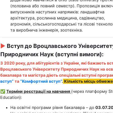
(половина або повний семестр). Пропозиція включ
випускників наступних напрямків: ландшафтна
архітектура, рослинна медицина, садівництво,
агрономія, сільськогосподарські та лісові технолог
та виробнича інженерія, зоотехніка.
►
Вступ до Вроцлавського Університет
Природничих Наук (вступні вимоги):
З 2020 року, для абітурієнтів з України, які бажають в
Вроцлавського Університету Природничих Наук на освіт
бакалавра та магістра діють спеціальні вступні програ
вступ”
та
“Комфортний вступ”
.
Кількість місць обмеже
✅
Терміни реєстрації на навчання
(через платформу S
Education):
На освітні програми рівня бакалавра – до
03.07.20