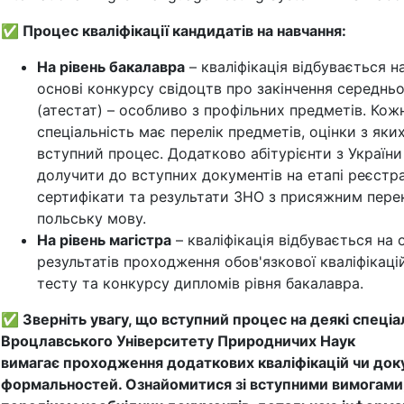
✅
Процес кваліфікації кандидатів на навчання:
На рівень бакалавра
– кваліфікація відбувається н
основі конкурсу свідоцтв про закінчення середньо
(атестат) – особливо з профільних предметів. Кож
спеціальність має перелік предметів, оцінки з яки
вступний процес. Додатково абітурієнти з України
долучити до вступних документів на етапі реєстра
сертифікати та результати ЗНО з присяжним пере
польську мову.
На рівень магістра
– кваліфікація відбувається на 
результатів проходження обов'язкової кваліфікацій
тесту та конкурсу дипломів рівня бакалавра.
✅
Зверніть увагу, що вступний процес на деякі спеціа
Вроцлавського Університету Природничих Наук
вимагає проходження додаткових кваліфікацій чи до
формальностей. Ознайомитися зі вступними вимогами,