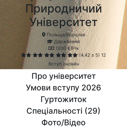
Природничий
Університет
Польща
/
Вроцлав
Державний
1200 €/Рік
(
4.42
з 5)
12
Вступ онлайн
Про університет
Умови вступу 2026
Гуртожиток
Спеціальності (
29
)
Фото/Відео