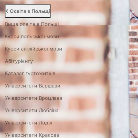
Освіта в Польщі
Вища освіта в Польщі
Курси польської мови
Курси англійської мови
Абітурієнту
Каталог гуртожитків
Університети Варшави
Університети Вроцлава
Університети Любліна
Університети Лодзі
Університети Кракова