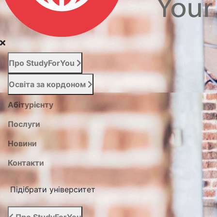
Про StudyForYou
Освіта за кордоном
Абітурієнту
Послуги
Новини
Контакти
Підібрати університет