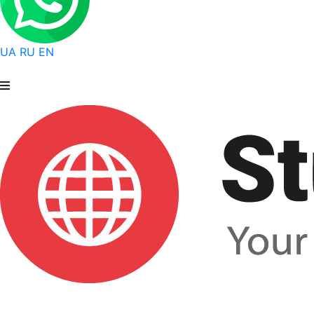
UA
RU
EN