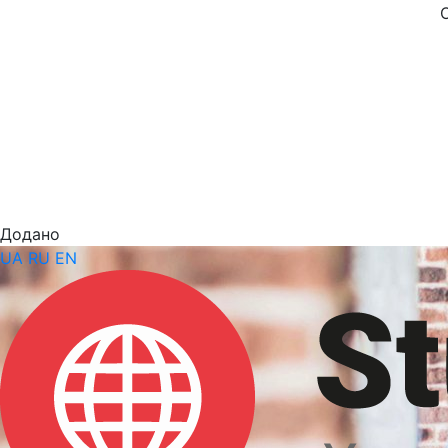
Додано
UA
RU
EN