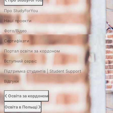
Про StudyForYou
Про StudyForYou
Наші проекти
Фото/Відео
Сертифікати
Портал освіти за кордоном
Вступний сервіс
Підтримка студентів | Student Support
Відгуки
Освіта за кордоном
Освіта в Польщі