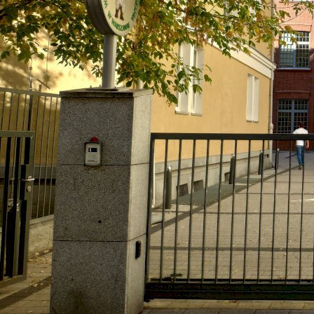
Нижньосілезький Університет у Вроцлаві
Вроцлав, Польща