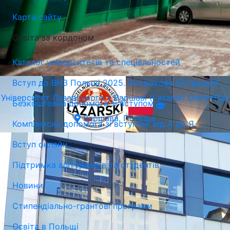
Карта сайту
Освіта за кордоном
Каталог університетів та спеціальностей
Вступ до ВНЗ Польщі 2025. Покрокова інструкція
Університет Лазарського у Варшаві (Lazarski University)
Безкоштовна допомога зі вступом
Варшава, Польща
Комплексна допомога зі вступом: від А до Я
Вступ онлайн
Підтримка абітурієнтів та студентів
Новини
Стипендіально-грантові програми
Освіта в Польщі