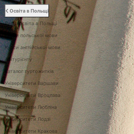
Освіта в Польщі
Вища освіта в Польщі
Курси польської мови
Курси англійської мови
Абітурієнту
Каталог гуртожитків
Університети Варшави
Університети Вроцлава
Університети Любліна
Університети Лодзі
Університети Кракова