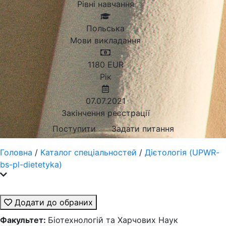
Рівні навчання
Польська
Мови викладання
1180
EUR
Рік
07.07.2021
Закінчення реєстрації
Поступити
Задати питання
Головна
/
Каталог спеціальностей
/
Дієтологія (UPWR-
bs-pl-dietetyka)
Додати до обраних
Факультет:
Біотехнологій та Харчових Наук