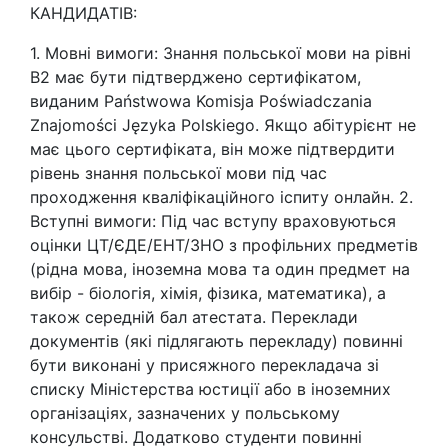
КАНДИДАТІВ:
1. Мовні вимоги: Знання польської мови на рівні
В2 має бути підтверджено сертифікатом,
виданим Państwowa Komisja Poświadczania
Znajomości Języka Polskiego. Якщо абітурієнт не
має цього сертифіката, він може підтвердити
рівень знання польської мови під час
проходження кваліфікаційного іспиту онлайн. 2.
Вступні вимоги: Під час вступу враховуються
оцінки ЦТ/ЄДЕ/ЕНТ/ЗНО з профільних предметів
(рідна мова, іноземна мова та один предмет на
вибір - біологія, хімія, фізика, математика), а
також середній бал атестата. Переклади
документів (які підлягають перекладу) повинні
бути виконані у присяжного перекладача зі
списку Міністерства юстиції або в іноземних
організаціях, зазначених у польському
консульстві. Додатково студенти повинні