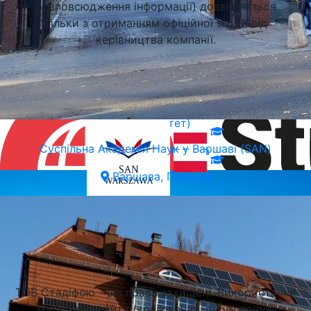
розповсюдження інформації) дозволяється
тільки з отриманням офіційної згоди від
керівництва компанії.
Вроцлавська Політехніка (Вроцлавський Технічний
Університет)
Суспільна Академія Наук у Варшаві (SAN)
Вроцлав, Польща
Варшава, Польща
Підібрати університет
ТОВ Стадіфою - всі права захищені. Використання
матеріалів сайту (копіювання, дублювання,