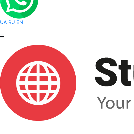
UA
RU
EN