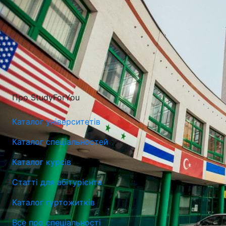
Про StudyForYou
Міжнародний Університет Логістики і Транспорту у
Каталог університетів
Вроцлаві
Каталог спеціальностей
Вроцлав, Польща
Каталог курсів
Статті для абітурієнта
Каталог гуртожитків
Все про спеціальності