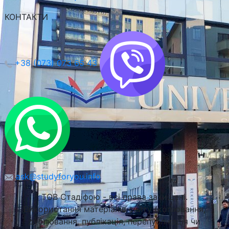
КОНТАКТИ
Вроцлавський Економічний Університет (UEW)
Вроцлав, Польща
+38 (073) 073 65 43
ask@studyforyou.info
ТОВ Стадіфою - всі права захищені.
Використання матеріалів сайту (копіювання,
дублювання, публікація, перепублікація чи