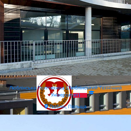
Вроцлаві (Філія)
Вроцлав, Польща
Люблiнська Політехніка (Люблінський Технічний
Університет)
Люблін, Польща