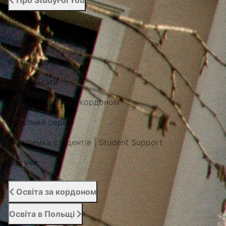
Про StudyForYou
Про StudyForYou
Наші проекти
Фото/Відео
Сертифікати
Портал освіти за кордоном
Вступний сервіс
Підтримка студентів | Student Support
Відгуки
Освіта за кордоном
Освіта в Польщі