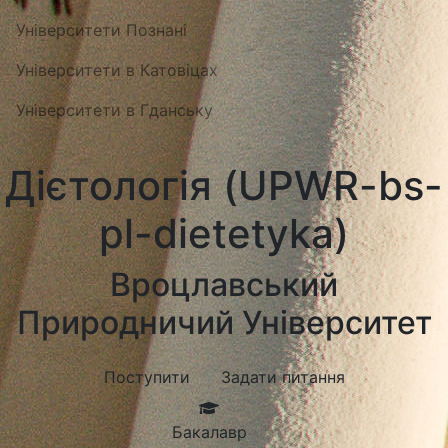
Університети Познані
Університети в Катовіцах
Університети в Гданську
Дієтологія (UPWR-bs-
pl-dietetyka)
Вроцлавський
Природничий Університет
Поступити
Задати питання
Бакалавр