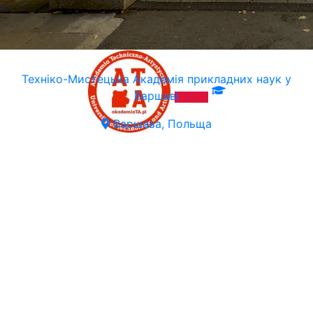
Техніко-Мистецька Академія прикладних наук у
Варшаві
Варшава, Польща