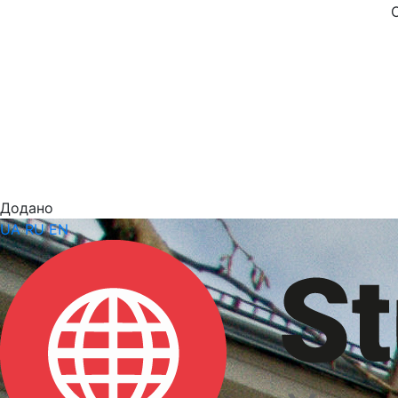
Додано
UA
RU
EN