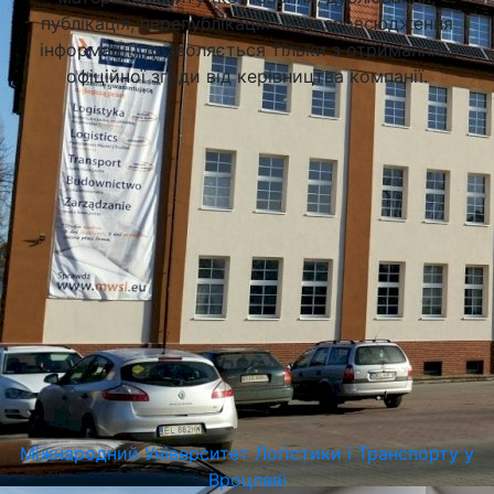
публікація, перепублікація чи розповсюдження
інформації) дозволяється тільки з отриманням
офіційної згоди від керівництва компанії.
Вроцлавський Університет
Вроцлав, Польща
Міжнародний Університет Логістики і Транспорту у
Вроцлаві