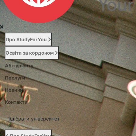
Про StudyForYou
Освіта за кордоном
Абітурієнту
Послуги
Новини
Контакти
Підібрати університет