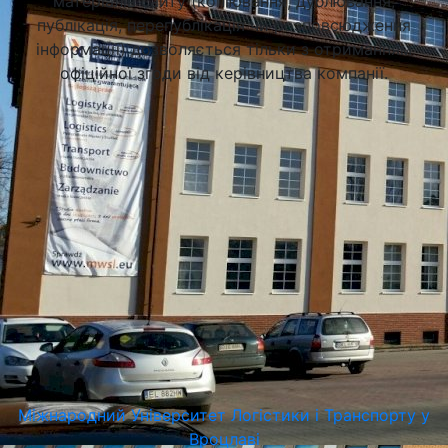
матеріалів сайту (копіювання, дублювання,
публікація, перепублікація чи розповсюдження
інформації) дозволяється тільки з отриманням
офіційної згоди від керівництва компанії.
Академія Фінансів та Бізнесу Vistula у Варшаві (Vistula
University)
Варшава, Польща
Міжнародний Університет Логістики і Транспорту у
Вроцлаві