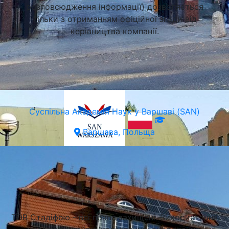
розповсюдження інформації) дозволяється
тільки з отриманням офіційної згоди від
керівництва компанії.
Суспільна Академія Наук у Варшаві (SAN)
Варшава, Польща
Підібрати університет
ТОВ Стадіфою - всі права захищені. Використання