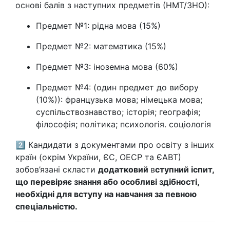
основі балів з наступних предметів (НМТ/ЗНО):
Предмет №1: рідна мова (15%)
Предмет №2: математика (15%)
Предмет №3: іноземна мова (60%)
Предмет №4: (один предмет до вибору
(10%)): французька мова; німецька мова;
суспільствознавство; історія; географія;
філософія; політика; психологія. соціологія
2️⃣ Кандидати з документами про освіту з інших
країн (окрім України, ЄС, ОЕСР та ЄАВТ)
зобов’язані скласти
додатковий
в
ступний іспит,
що перевіряє знання або особливі здібності,
необхідні для вступу на навчання за певною
спеціальністю.