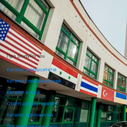
Про StudyForYou
Каталог університетів
Каталог спеціальностей
Каталог курсів
Статті для абітурієнта
Університет Лазарського у Варшаві (Lazarski University)
Каталог гуртожитків
Варшава, Польща
Все про спеціальності