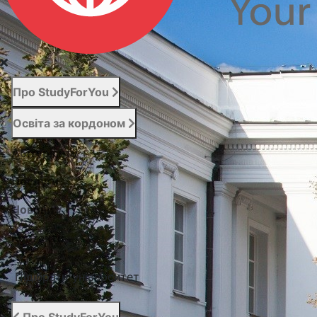
Про StudyForYou
Освіта за кордоном
Абітурієнту
Послуги
Новини
Контакти
Підібрати університет