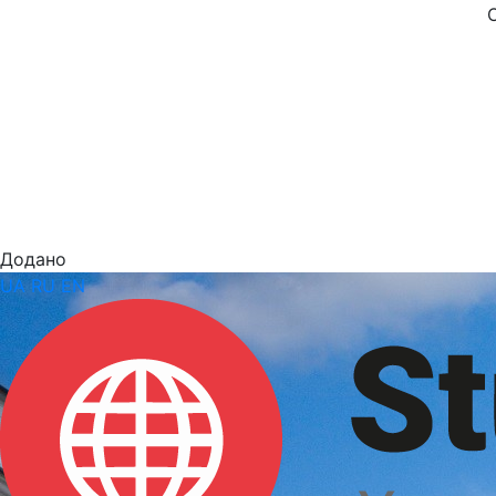
Додано
UA
RU
EN