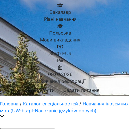
Бакалавр
Рівні навчання
Польська
Мови викладання
3960
EUR
Рік
09.07.2026
Закінчення реєстрації
Поступити
Задати питання
Головна
/
Каталог спеціальностей
/
Навчання іноземних
мов (UW-bs-pl-Nauczanie języków obcych)