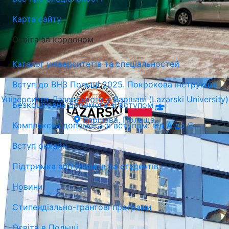
Карта сайту
Освіта за кордоном
Каталог університетів та спеціальностей
Вступ до ВНЗ Польщі 2025. Покрокова інструкція
Університет Лазарського у Варшаві (Lazarski University)
Безкоштовна допомога зі вступом
Варшава, Польща
Комплексна допомога зі вступом: від А до Я
Вступ онлайн
Підтримка абітурієнтів та студентів
Новини
Стипендіально-грантові програми
Освіта в Польщі