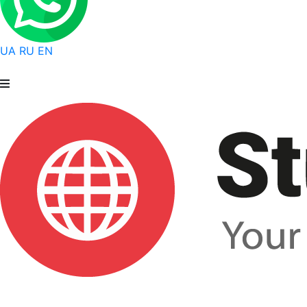
UA
RU
EN