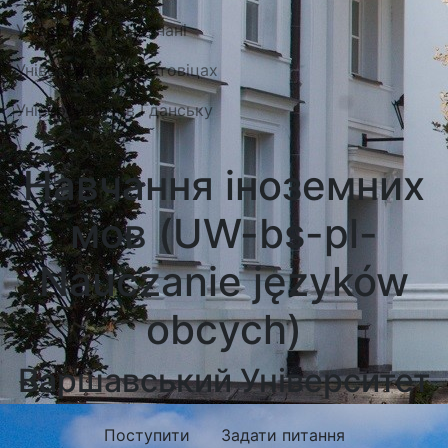
Університети Познані
Університети в Катовіцах
Університети в Гданську
Навчання іноземних
мов (UW-bs-pl-
Nauczanie języków
obcych)
Варшавський Університет
Поступити
Задати питання