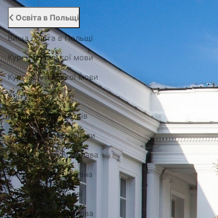
Освіта в Польщі
Вища освіта в Польщі
Курси польської мови
Курси англійської мови
Абітурієнту
Каталог гуртожитків
Університети Варшави
Університети Вроцлава
Університети Любліна
Університети Лодзі
Університети Кракова