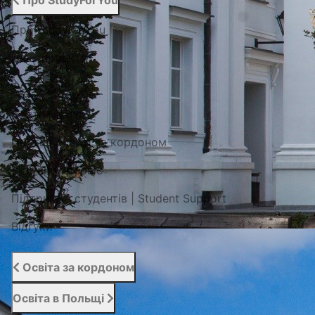
Про StudyForYou
Про StudyForYou
Наші проекти
Фото/Відео
Сертифікати
Портал освіти за кордоном
Вступний сервіс
Підтримка студентів | Student Support
Відгуки
Освіта за кордоном
Освіта в Польщі