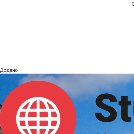
Додано
UA
RU
EN