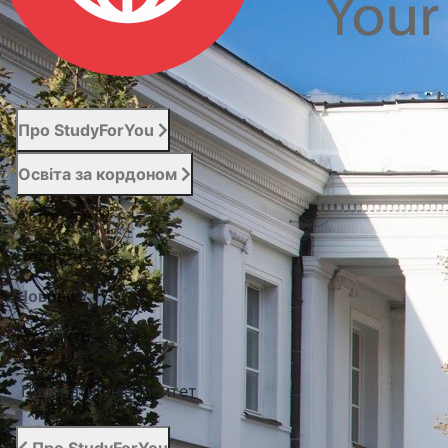
Про StudyForYou
Освіта за кордоном
Абітурієнту
Послуги
Новини
Контакти
Підібрати університет