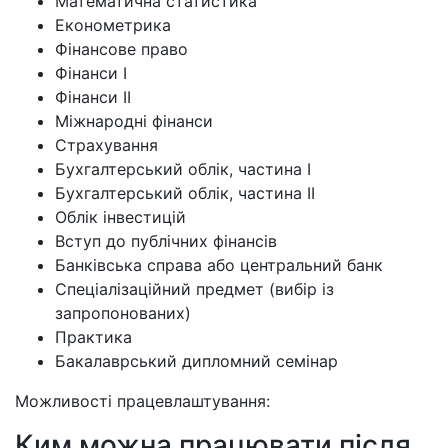
Математична статистика
Економетрика
Фінансове право
Фінанси I
Фінанси II
Міжнародні фінанси
Страхування
Бухгалтерський облік, частина I
Бухгалтерський облік, частина II
Облік інвестицій
Вступ до публічних фінансів
Банківська справа або центральний банк
Спеціалізаційний предмет (вибір із
запропонованих)
Практика
Бакалаврський дипломний семінар
Можливості працевлаштування:
Ким можна працювати після