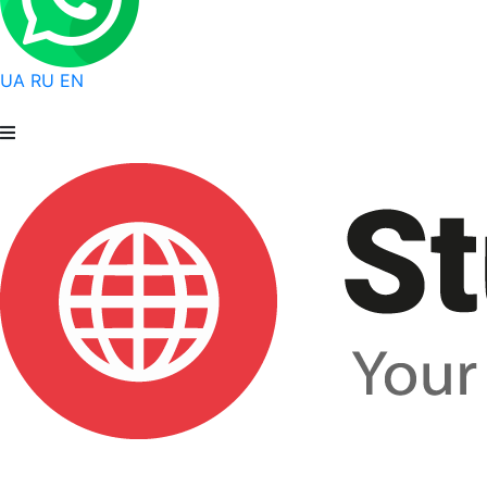
UA
RU
EN