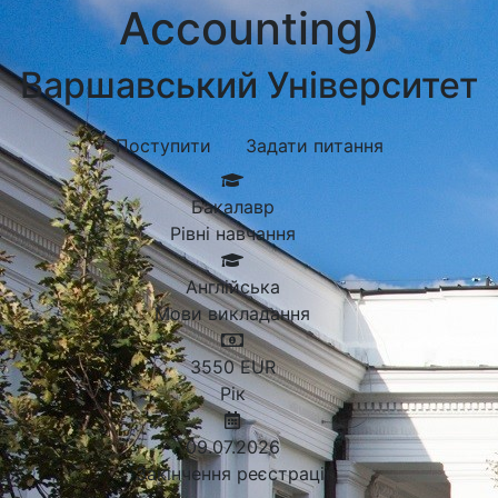
Accounting)
Варшавський Університет
Поступити
Задати питання
Бакалавр
Рівні навчання
Англійська
Мови викладання
3550
EUR
Рік
09.07.2026
Закінчення реєстрації