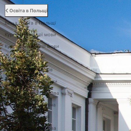
Освіта в Польщі
Вища освіта в Польщі
Курси польської мови
Курси англійської мови
Абітурієнту
Каталог гуртожитків
Університети Варшави
Університети Вроцлава
Університети Любліна
Університети Лодзі
Університети Кракова