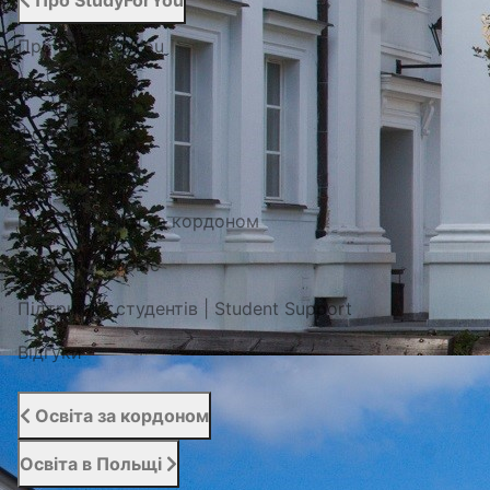
Про StudyForYou
Про StudyForYou
Наші проекти
Фото/Відео
Сертифікати
Портал освіти за кордоном
Вступний сервіс
Підтримка студентів | Student Support
Відгуки
Освіта за кордоном
Освіта в Польщі