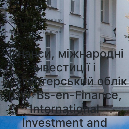
Університети Познані
Університети в Катовіцах
Університети в Гданську
Фінанси, міжнародні
інвестиції і
бухгалтерський облік
(UW-Bs-en-Finance,
International
Investment and