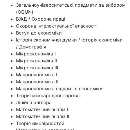
Загальноуніверситетські предмети за вибором
(OGUN)
БЖД / Охорона праці
Охорона інтелектуальної власності
Вступ до економіки
Історія економічної думки / Історія економіки
/ Демографія
Мікроекономіка I
Мікроекономіка II
Мікроекономіка III
Макроекономіка I
Макроекономіка II
Макроекономіка відкритої економіки
Теорія міжнародної торгівлі
Лінійна алгебра
Математичний аналіз I
Математичний аналіз II
Теорія ймовірностей