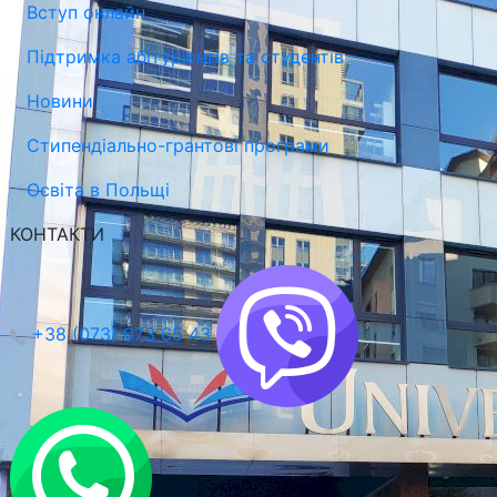
Вступ онлайн
Підтримка абітурієнтів та студентів
Новини
Стипендіально-грантові програми
Освіта в Польщі
КОНТАКТИ
+38 (073) 073 65 43