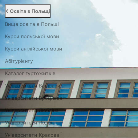
Освіта в Польщі
Вища освіта в Польщі
Курси польської мови
Курси англійської мови
Абітурієнту
Каталог гуртожитків
Університети Варшави
Університети Вроцлава
Університети Любліна
Університети Лодзі
Університети Кракова