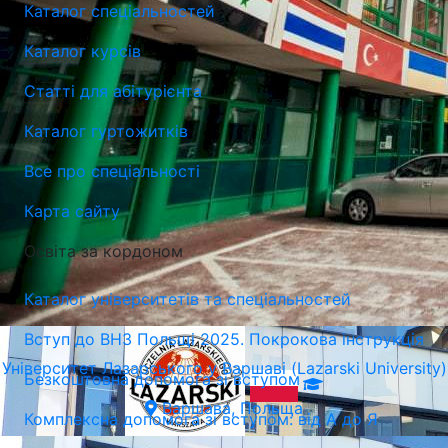
Каталог спеціальностей
Каталог курсів
Статті для абітурієнта
Університет Лазарського у Варшаві (Lazarski University)
Каталог гуртожитків
Варшава, Польща
Все про спеціальності
Карта сайту
Освіта за кордоном
Каталог університетів та спеціальностей
Вступ до ВНЗ Польщі 2025. Покрокова інструкція
Університет Лазарського у Варшаві (Lazarski University)
Безкоштовна допомога зі вступом
Варшава, Польща
Комплексна допомога зі вступом: від А до Я