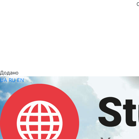
Додано
UA
RU
EN