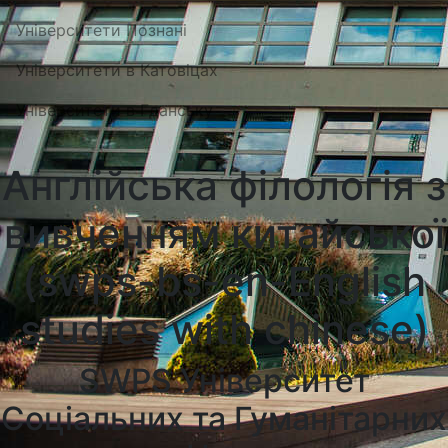
Університети Познані
Університети в Катовіцах
Університети в Гданську
Англійська філологія з
вивченням китайської
(swps-bs-en-English
studies with chinese)
SWPS Університет
Соціальних та Гуманітарних