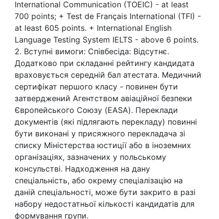
International Communication (TOEIC) - at least
700 points; + Test de Français International (TFI) -
at least 605 points. + International English
Language Testing System IELTS - above 6 points.
2. Вступні вимоги: Співбесіда: Відсутнє.
Додатково при складанні рейтингу кандидата
враховується середній бал атестата. Медичний
сертифікат першого класу - повинен бути
затверджений Агентством авіаційної безпеки
Європейського Союзу (EASA). Переклади
документів (які підлягають перекладу) повинні
бути виконані у присяжного перекладача зі
списку Міністерства юстиції або в іноземних
організаціях, зазначених у польському
консульстві. Надходження на дану
спеціальність, або окрему спеціалізацію на
даній спеціальності, може бути закрито в разі
набору недостатньої кількості кандидатів для
формування групи.