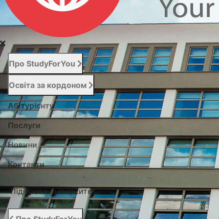
Про StudyForYou
Освіта за кордоном
Абітурієнту
Послуги
Новини
Контакти
Підібрати університет