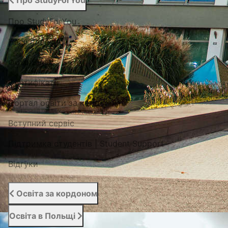
Про StudyForYou
Про StudyForYou
Наші проекти
Фото/Відео
Сертифікати
Портал освіти за кордоном
Вступний сервіс
Підтримка студентів | Student Support
Відгуки
Освіта за кордоном
Освіта в Польщі