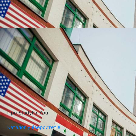
УНІВЕРСИТЕТИ, ЯКІ
НАЙЧАСТІШЕ
ВИБИРАЮТЬ
Про StudyForYou
Каталог університетів