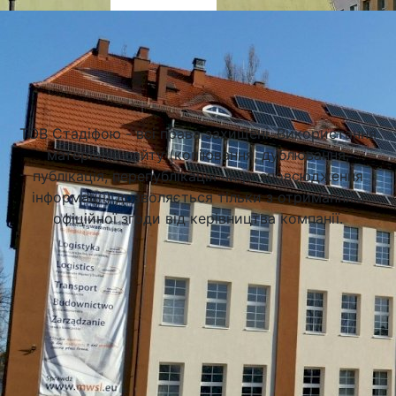
Підібрати університет
ТОВ Стадіфою - всі права захищені. Використання
матеріалів сайту (копіювання, дублювання,
публікація, перепублікація чи розповсюдження
інформації) дозволяється тільки з отриманням
офіційної згоди від керівництва компанії.
Академія Фінансів та Бізнесу Vistula у Варшаві (Vistula
University)
Варшава, Польща