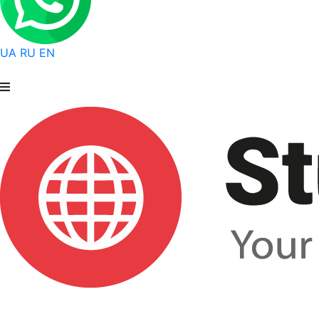
UA
RU
EN