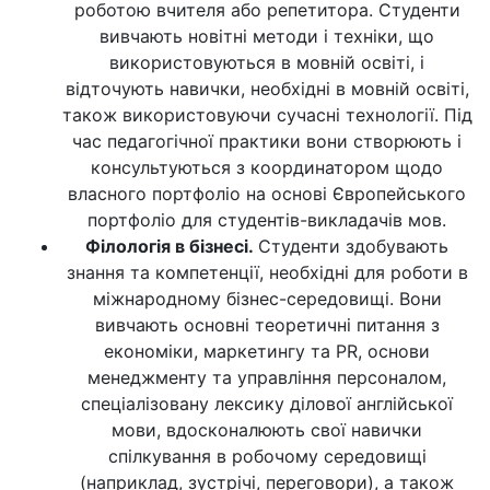
роботою вчителя або репетитора. Студенти
вивчають новітні методи і техніки, що
використовуються в мовній освіті, і
відточують навички, необхідні в мовній освіті,
також використовуючи сучасні технології. Під
час педагогічної практики вони створюють і
консультуються з координатором щодо
власного портфоліо на основі Європейського
портфоліо для студентів-викладачів мов.
Філологія в бізнесі.
Студенти здобувають
знання та компетенції, необхідні для роботи в
міжнародному бізнес-середовищі. Вони
вивчають основні теоретичні питання з
економіки, маркетингу та PR, основи
менеджменту та управління персоналом,
спеціалізовану лексику ділової англійської
мови, вдосконалюють свої навички
спілкування в робочому середовищі
(наприклад, зустрічі, переговори), а також