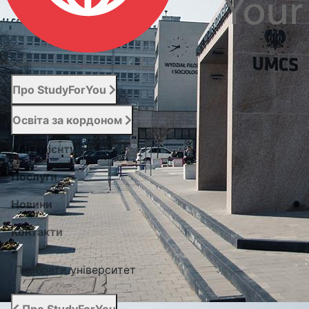
Про StudyForYou
Освіта за кордоном
Абітурієнту
Послуги
Новини
Контакти
Підібрати університет