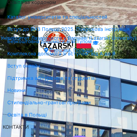
Освіта за кордоном
Каталог університетів та спеціальностей
Вступ до ВНЗ Польщі 2025. Покрокова інструкція
Університет Лазарського у Варшаві (Lazarski University)
Безкоштовна допомога зі вступом
Варшава, Польща
Комплексна допомога зі вступом: від А до Я
Вступ онлайн
Підтримка абітурієнтів та студентів
Новини
Стипендіально-грантові програми
Освіта в Польщі
КОНТАКТИ