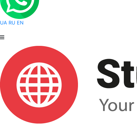
UA
RU
EN