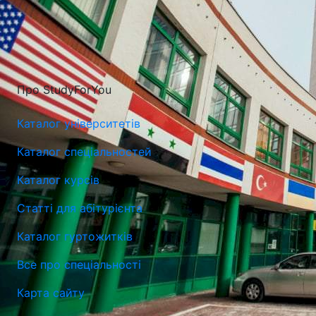
Про StudyForYou
Каталог університетів
Каталог спеціальностей
Каталог курсів
Люблiнська Політехніка (Люблінський Технічний
Статті для абітурієнта
Університет)
Каталог гуртожитків
Люблін, Польща
Все про спеціальності
Карта сайту