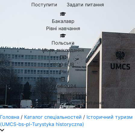
Поступити
Задати питання
Бакалавр
Рівні навчання
Польська
Мови викладання
1300
EUR
Рік
30.06.2024
Закінчення реєстрації
Поступити
Задати питання
Головна
/
Каталог спеціальностей
/
Історичний туризм
(UMCS-bs-pl-Turystyka historyczna)