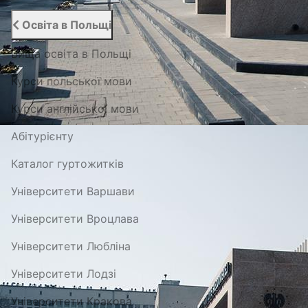
Освіта в Польщі
Вища освіта в Польщі
Курси польської мови
Курси англійської мови
Абітурієнту
Каталог гуртожитків
Університети Варшави
Університети Вроцлава
Університети Любліна
Університети Лодзі
Університети Кракова