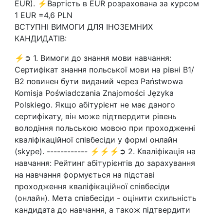
EUR). ⚡Вартість в EUR розрахована за курсом
1 EUR =4,6 PLN
ВСТУПНІ ВИМОГИ ДЛЯ ІНОЗЕМНИХ
КАНДИДАТІВ:
⚡➲ 1. Вимоги до знання мови навчання:
Сертифікат знання польської мови на рівні В1/
В2 повинен бути виданий через Państwowa
Komisja Poświadczania Znajomości Języka
Polskiego. Якщо абітурієнт не має даного
сертифікату, він може підтвердити рівень
володіння польською мовою при проходженні
кваліфікаційної співбесіди у формі онлайн
(skype). ------------ ⚡⚡⚡➲ 2. Кваліфікація на
навчання: Рейтинг абітурієнтів до зарахування
на навчання формується на підставі
проходження кваліфікаційної співбесіди
(онлайн). Мета співбесіди - оцінити схильність
кандидата до навчання, а також підтвердити