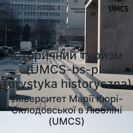
Університети Познані
Університети в Катовіцах
Університети в Гданську
Історичний туризм
(UMCS-bs-pl-
Turystyka historyczna)
Університет Марії Кюрі-
Склодовської в Любліні
(UMCS)