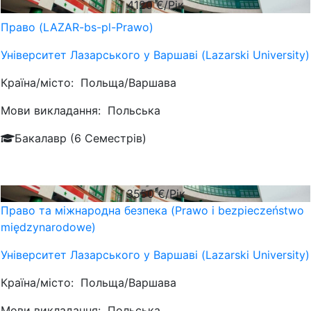
4120
€/Рік
Право (LAZAR-bs-pl-Prawo)
Університет Лазарського у Варшаві (Lazarski University)
Країна/місто:
Польща/Варшава
Мови викладання:
Польська
Бакалавр (6 Семестрів)
3550
€/Рік
Право та міжнародна безпека (Prawo i bezpieczeństwo
międzynarodowe)
Університет Лазарського у Варшаві (Lazarski University)
Країна/місто:
Польща/Варшава
Мови викладання:
Польська