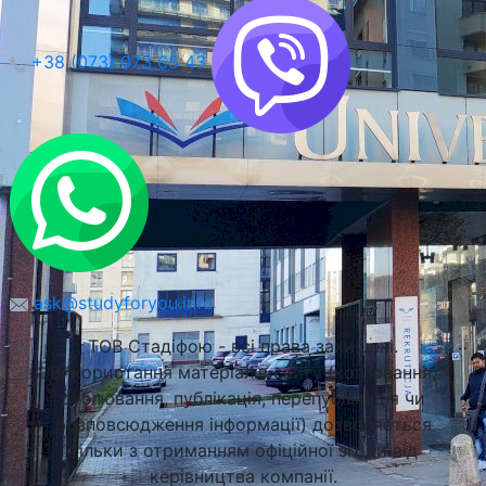
+38 (073) 073 65 43
Університет Природничих Наук в Любліні
Люблін, Польща
ask@studyforyou.info
ТОВ Стадіфою - всі права захищені.
Використання матеріалів сайту (копіювання,
дублювання, публікація, перепублікація чи
розповсюдження інформації) дозволяється
тільки з отриманням офіційної згоди від
керівництва компанії.