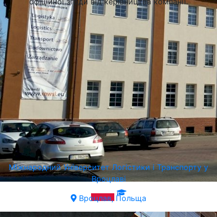
офіційної згоди від керівництва компанії.
Поля
Університет Підприємництва та Адміністрації в Любліні
Люблін, Польща
Люблін, Польща
Міжнародний Університет Логістики і Транспорту у
Вроцлаві
Вроцлав, Польща