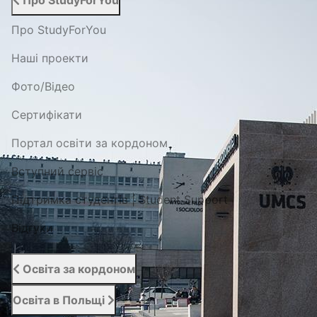
Про StudyForYou
Про StudyForYou
Наші проекти
Фото/Відео
Сертифікати
Портал освіти за кордоном
Вступний сервіс
Підтримка студентів | Student Support
Відгуки
Освіта за кордоном
Освіта в Польщі