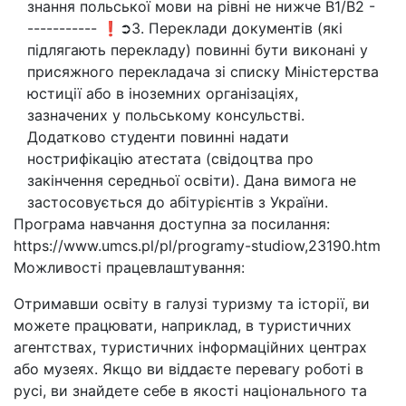
знання польської мови на рівні не нижче B1/В2 -
----------- ❗➲3. Переклади документів (які
підлягають перекладу) повинні бути виконані у
присяжного перекладача зі списку Міністерства
юстиції або в іноземних організаціях,
зазначених у польському консульстві.
Додатково студенти повинні надати
нострифікацію атестата (свідоцтва про
закінчення середньої освіти). Дана вимога не
застосовується до абітурієнтів з України.
Програма навчання доступна за посилання:
https://www.umcs.pl/pl/programy-studiow,23190.htm
Можливості працевлаштування:
Отримавши освіту в галузі туризму та історії, ви
можете працювати, наприклад, в туристичних
агентствах, туристичних інформаційних центрах
або музеях. Якщо ви віддаєте перевагу роботі в
русі, ви знайдете себе в якості національного та