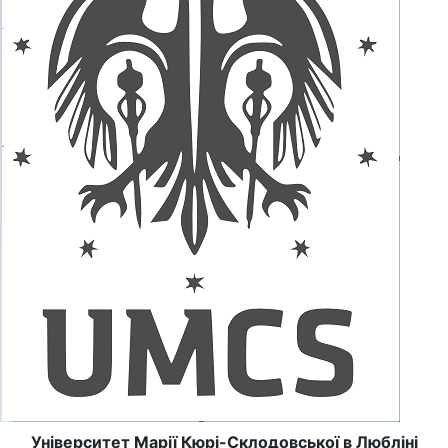
Університет Марії Кюрі-Склодовської в Любліні