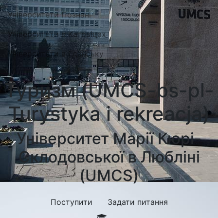
Університети Познані
Університети в Катовіцах
Університети в Гданську
Туризм (UMCS-bs-pl-
Turystyka i rekreacja)
Університет Марії Кюрі-
Склодовської в Любліні
(UMCS)
Поступити
Задати питання