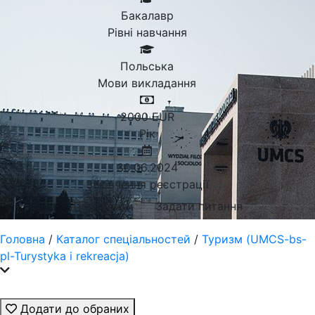
Бакалавр
Рівні навчання
Польська
Мови викладання
2000
EUR
Рік
30.06.2024
Закінчення реєстрації
Поступити
Задати питання
Головна
/
Каталог спеціальностей
/
Туризм (UMCS-bs-
pl-Turystyka i rekreacja)
Додати до обраних