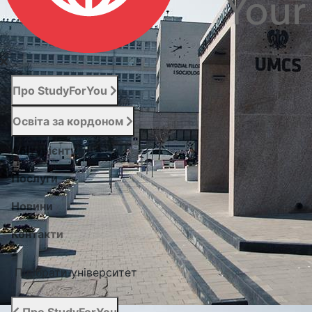
Про StudyForYou
Освіта за кордоном
Абітурієнту
Послуги
Новини
Контакти
Підібрати університет