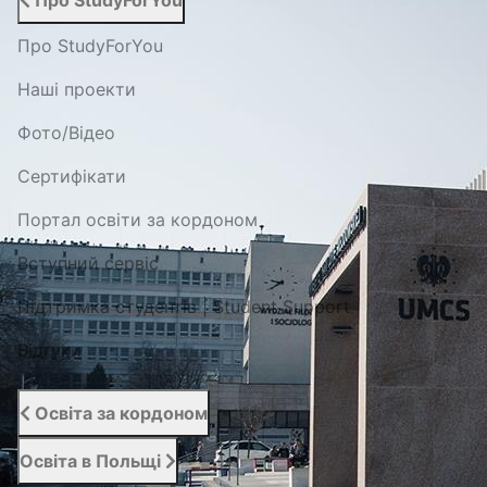
Про StudyForYou
Про StudyForYou
Наші проекти
Фото/Відео
Сертифікати
Портал освіти за кордоном
Вступний сервіс
Підтримка студентів | Student Support
Відгуки
Освіта за кордоном
Освіта в Польщі