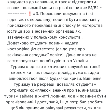
кандидата до навчання, а також підтвердити
знання польської мови на рівні не нижче B1/В2 -
----------- ❗➲3. Переклади документів (які
підлягають перекладу) повинні бути виконані у
присяжного перекладача зі списку Міністерства
юстиції або в іноземних організаціях,
зазначених у польському консульстві.
Додатково студенти повинні надати
нострифікацію атестата (свідоцтва про
закінчення середньої освіти). Дана вимога не
застосовується до абітурієнтів з України.
Туризм є однією з ключових галузей світової
економіки і, як показує досвід, дуже швидко
відновлюється після будь-якої кризи. Вивчення
туризму та рекреації дозволяє студентам
отримати комплексні знання про те, яке місце
туризм займає в житті людини, як він повинен бути
організований і доступний, і що потрібно зробити,
щоб він приносив очікувані результати, як для