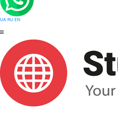
UA
RU
EN