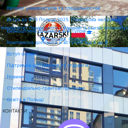
Каталог університетів та спеціальностей
Вступ до ВНЗ Польщі 2025. Покрокова інструкція
Університет Лазарського у Варшаві (Lazarski University)
Безкоштовна допомога зі вступом
Варшава, Польща
Комплексна допомога зі вступом: від А до Я
Вступ онлайн
Підтримка абітурієнтів та студентів
Новини
Стипендіально-грантові програми
Освіта в Польщі
КОНТАКТИ