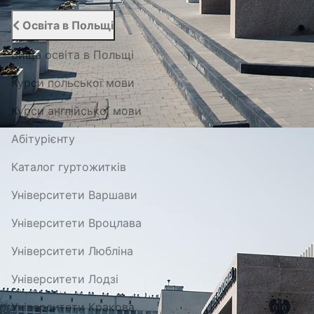
Освіта в Польщі
Вища освіта в Польщі
Курси польської мови
Курси англійської мови
Абітурієнту
Каталог гуртожитків
Університети Варшави
Університети Вроцлава
Університети Любліна
Університети Лодзі
Університети Кракова