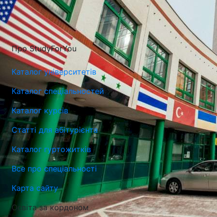
Про StudyForYou
Каталог університетів
Каталог спеціальностей
Каталог курсів
Люблiнська Політехніка (Люблінський Технічний
Статті для абітурієнта
Університет)
Каталог гуртожитків
Люблін, Польща
Все про спеціальності
Карта сайту
Освіта за кордоном