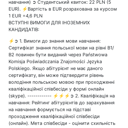
навчання) ➲ Студентський квиток: 22 PLN (5
EUR). ⚡Вартість в EUR розрахована за курсом
1 EUR =4,6 PLN
ВСТУПНІ ВИМОГИ ДЛЯ ІНОЗЕМНИХ
КАНДИДАТІВ:
⚡➲ 1. Вимоги до знання мови навчання:
Сертифікат знання польської мови на рівні В1/
В2 повинен бути виданий через Państwowa
Komisja Poświadczania Znajomości Języka
Polskiego. Якщо абітурієнт не має даного
сертифікату, він може підтвердити рівень
володіння польською мовою при проходженні
кваліфікаційної співбесіди у формі онлайн
(skype). ------------ ⚡⚡⚡➲ 2. Кваліфікація на
навчання: Рейтинг абітурієнтів до зарахування
на навчання формується на підставі
проходження кваліфікаційної співбесіди
(онлайн). Мета співбесіди - оцінити схильність