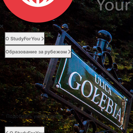
О StudyForYou
Образование за рубежом
Абитуриенту
Услуги
Новости
Контакты
Подобрать университет