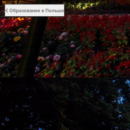
Образование в Польше
Высшее образование в Польше
Курсы польского языка
Курсы английского языка
Абитуриенту
Каталог общежитий
Университеты Варшавы
Университеты Вроцлава
Университеты Люблина
Университеты Лодзи
Университеты Кракова