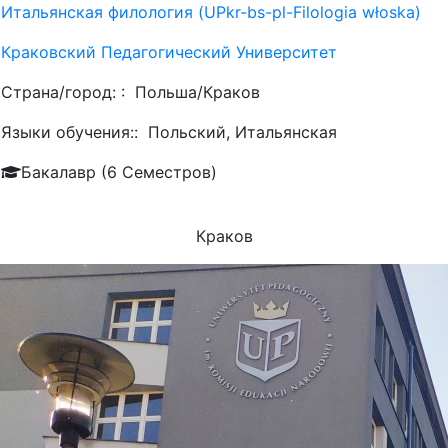
Итальянская филология (UPkr-bs-pl-Filologia włoska)
Краковский Педагогический Университет
Страна/город: :
Польша/Краков
Языки обучения::
Польский, Итальянская
Бакалавр (6 Семестров)
Краков