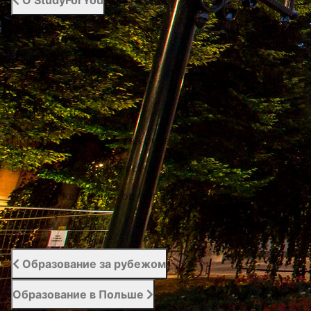
О StudyForYou
О StudyForYou
Наши проекты
Фото / Видео
Cертификаты
Портал образования за рубежом
Вступительный сервис
Поддержка студентов | Student Support
Отзывы
Образование за рубежом
Образование в Польше