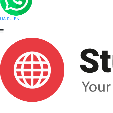
UA
RU
EN