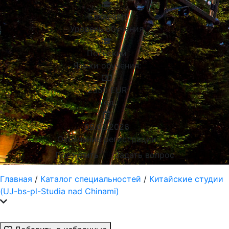
Бакалавр
Уровень обучения
Польский
Языки обучения:
2350
EUR
Год
09.03.2026
Окончание регистрации
Поступить
Задать вопрос
Главная
/
Каталог специальностей
/
Китайские студии
(UJ-bs-pl-Studia nad Chinami)