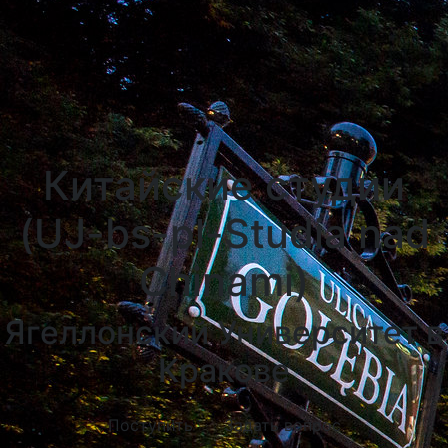
Университеты Познани
Университеты в Катовицах
Университеты в Гданску
Китайские студии
(UJ-bs-pl-Studia nad
Chinami)
Ягеллонский Университет в
Кракове
Поступить
Задать вопрос