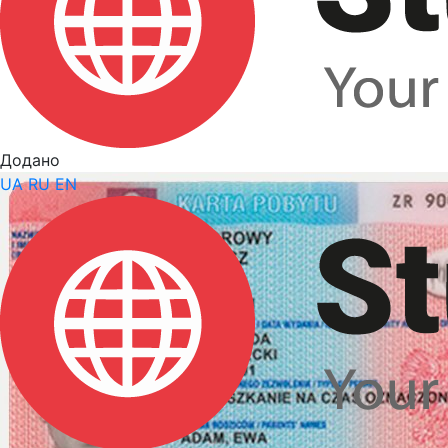
Додано
UA
RU
EN