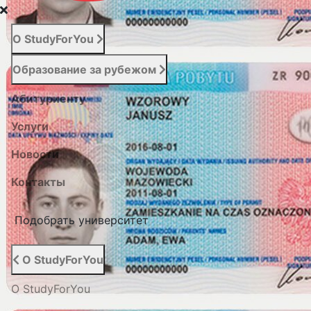
О StudyForYou
Образование за рубежом
Абитуриенту
Услуги
Новости
Контакты
Подобрать университет
О StudyForYou
О StudyForYou