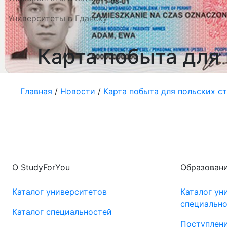
Университеты в Гданску
Карта побыта для 
Главная
/
Новости
/
Карта побыта для польских ст
О StudyForYou
Образовани
Каталог университетов
Каталог ун
специальн
Каталог специальностей
Поступлени