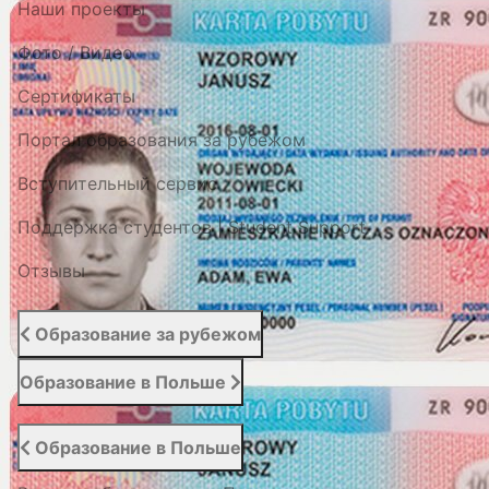
Наши проекты
Фото / Видео
Cертификаты
Портал образования за рубежом
Вступительный сервис
Поддержка студентов | Student Support
Отзывы
Образование за рубежом
Образование в Польше
Образование в Польше