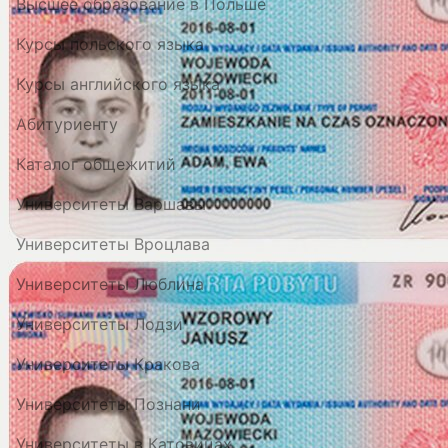
Высшее образование в Польше
Курсы польского языка
Курсы английского языка
Абитуриенту
Каталог общежитий
Университеты Варшавы
Университеты Вроцлава
Университеты Люблина
Университеты Лодзи
Университеты Кракова
Университеты Познани
Университеты в Катовицах