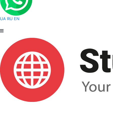
UA
RU
EN