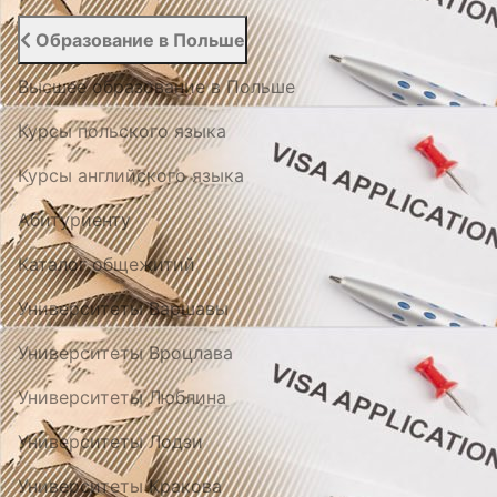
Образование в Польше
Высшее образование в Польше
Курсы польского языка
Курсы английского языка
Абитуриенту
Каталог общежитий
Университеты Варшавы
Университеты Вроцлава
Университеты Люблина
Университеты Лодзи
Университеты Кракова