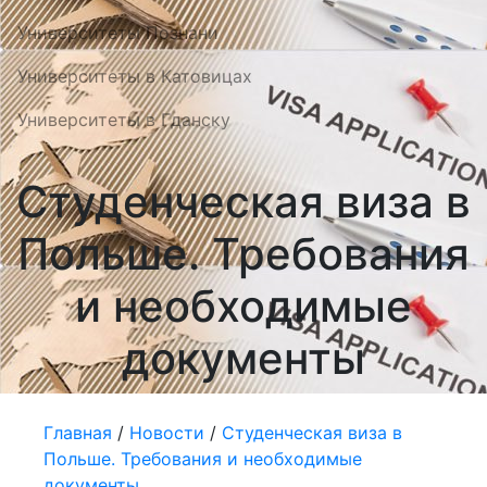
Университеты Познани
Университеты в Катовицах
Университеты в Гданску
Студенческая виза в
Польше. Требования
и необходимые
документы
Главная
/
Новости
/
Студенческая виза в
Польше. Требования и необходимые
документы