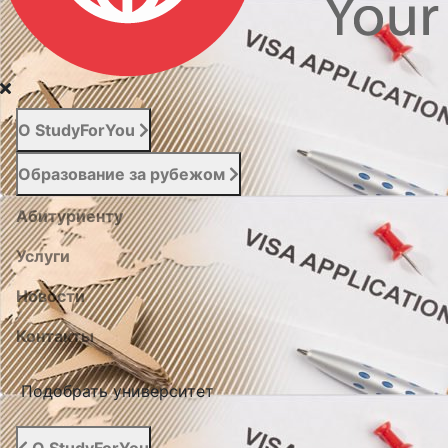
О StudyForYou
Образование за рубежом
Абитуриенту
Услуги
Новости
Контакты
Подобрать университет