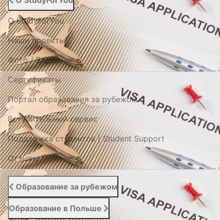
О StudyForYou
О StudyForYou
Наши проекты
Фото / Видео
Cертификаты
Портал образования за рубежом
Вступительный сервис
Поддержка студентов | Student Support
Отзывы
Образование за рубежом
Образование в Польше