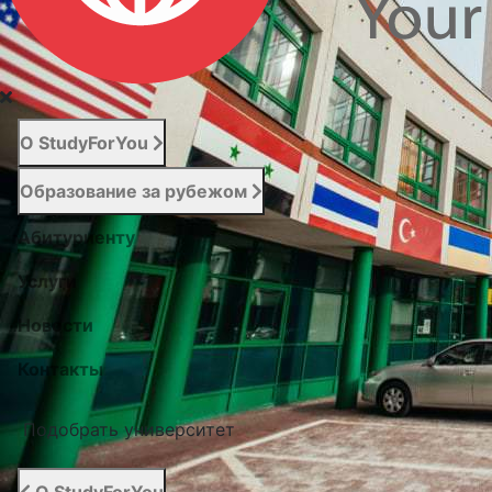
О StudyForYou
Образование за рубежом
Абитуриенту
Услуги
Новости
Контакты
Подобрать университет