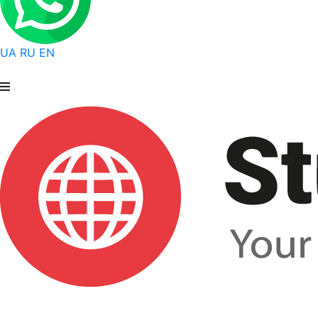
UA
RU
EN