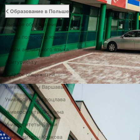
Образование в Польше
Высшее образование в Польше
Курсы польского языка
Курсы английского языка
Абитуриенту
Каталог общежитий
Университеты Варшавы
Университеты Вроцлава
Университеты Люблина
Университеты Лодзи
Университеты Кракова