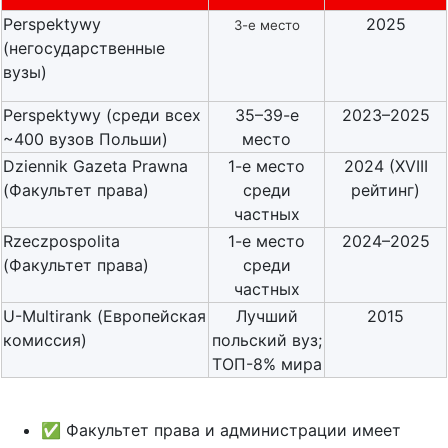
Perspektywy
2025
3-е место
(негосударственные
вузы)
Perspektywy (среди всех
35–39-е
2023–2025
~400 вузов Польши)
место
Dziennik Gazeta Prawna
1-е место
2024 (XVIII
(Факультет права)
среди
рейтинг)
частных
Rzeczpospolita
1-е место
2024–2025
(Факультет права)
среди
частных
U-Multirank (Европейская
Лучший
2015
комиссия)
польский вуз;
ТОП-8% мира
✅ Факультет права и администрации имеет