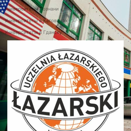
Университеты Познани
Университеты в Катовицах
Университеты в Гданску