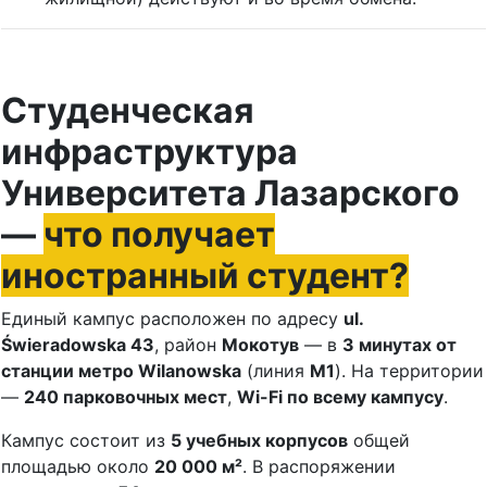
Студенческая
инфраструктура
Университета Лазарского
—
что получает
иностранный студент?
Единый кампус расположен по адресу
ul.
Świeradowska 43
, район
Мокотув
— в
3 минутах от
станции метро Wilanowska
(линия
M1
). На территории
—
240 парковочных мест
,
Wi-Fi по всему кампусу
.
Кампус состоит из
5 учебных корпусов
общей
площадью около
20 000 м²
. В распоряжении