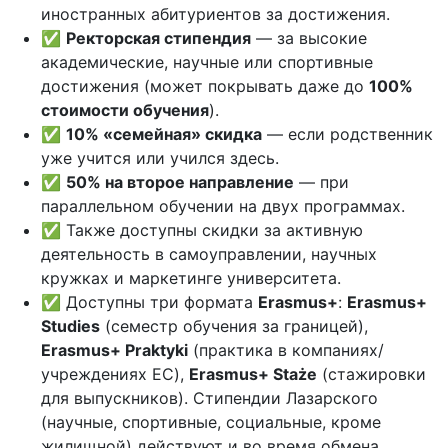
иностранных абитуриентов за достижения.
✅
Ректорская стипендия
— за высокие
академические, научные или спортивные
достижения (может покрывать даже до
100%
стоимости обучения
).
✅
10% «семейная» скидка
— если родственник
уже учится или учился здесь.
✅
50% на второе направление
— при
параллельном обучении на двух программах.
✅ Также доступны скидки за активную
деятельность в самоуправлении, научных
кружках и маркетинге университета.
✅ Доступны три формата
Erasmus+
:
Erasmus+
Studies
(семестр обучения за границей),
Erasmus+ Praktyki
(практика в компаниях/
учреждениях ЕС),
Erasmus+ Staże
(стажировки
для выпускников). Стипендии Лазарского
(научные, спортивные, социальные, кроме
жилищной) действуют и во время обмена.