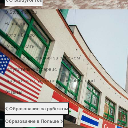
О StudyForYou
О StudyForYou
Наши проекты
Фото / Видео
Cертификаты
Портал образования за рубежом
Вступительный сервис
Поддержка студентов | Student Support
Отзывы
Образование за рубежом
Образование в Польше