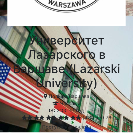
Университет
Лазарского в
Варшаве (Lazarski
University)
Польша
/
Варшава
Частный
3100 €/ Год
(
4.34
з 5)
76
Поступление онлайн