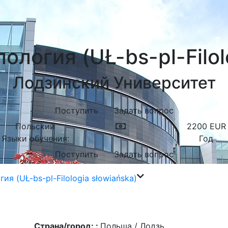
логия (UŁ-bs-pl-Filol
Лодзинский Университет
Поступить
Задать вопрос
Польский
2200
EUR
Языки обучения:
Год
Поступить
Задать вопрос
я (UŁ-bs-pl-Filologia słowiańska)
Страна/город: :
Польша / Лодзь