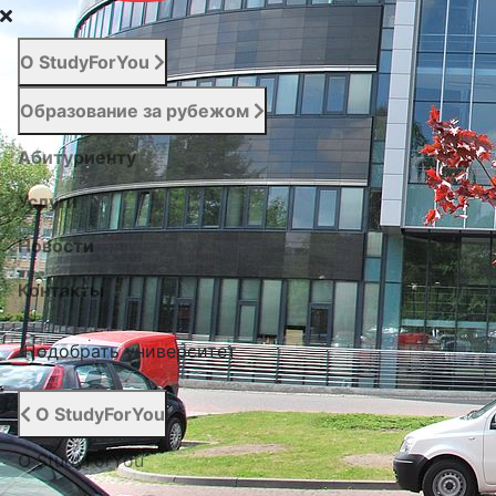
О StudyForYou
Образование за рубежом
Абитуриенту
Услуги
Новости
Контакты
Подобрать университет
О StudyForYou
О StudyForYou