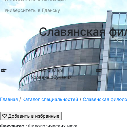
Университеты в Гданску
Славянская фило
Бакалавр
Уровень обучения
Главная
/
Каталог специальностей
/
Славянская филологи
Добавить в избранные
Факультет :
Филологических наук