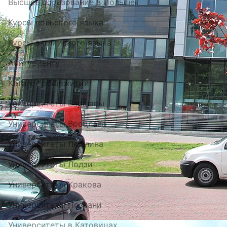
Высшее образование в Польше
Курсы польского языка
Курсы английского языка
Абитуриенту
Каталог общежитий
Университеты Варшавы
Университеты Вроцлава
Университеты Люблина
Университеты Лодзи
Университеты Кракова
Университеты Познани
Университеты в Катовицах