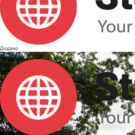
Додано
UA
RU
EN