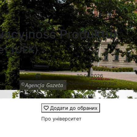
wacyjność Produktu)
ет (UEK)
30.06.2026
Закінчення реєстрації
Додати до обраних
Про університет