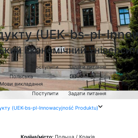
дукту (UEK-bs-pl-Inno
ький Економічний Університ
Поступити
Задати питання
Польська
2900
EUR
Мови викладання
Рік
Поступити
Задати питання
укту (UEK-bs-pl-Innowacyjność Produktu)
Країна/місто:
Польща / Краків