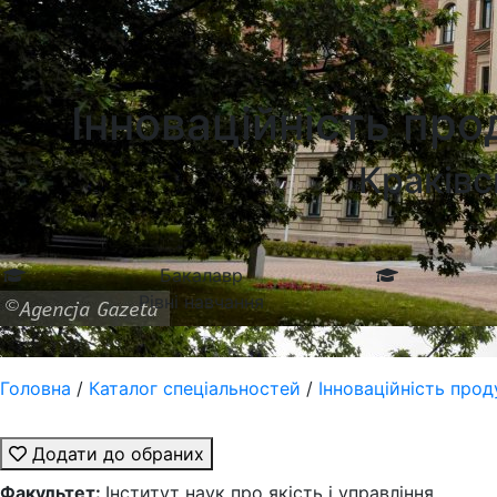
Університети в Гданську
Інноваційність про
Краківс
Бакалавр
Рівні навчання
Головна
/
Каталог спеціальностей
/
Інноваційність прод
Додати до обраних
Факультет:
Інститут наук про якість і управління