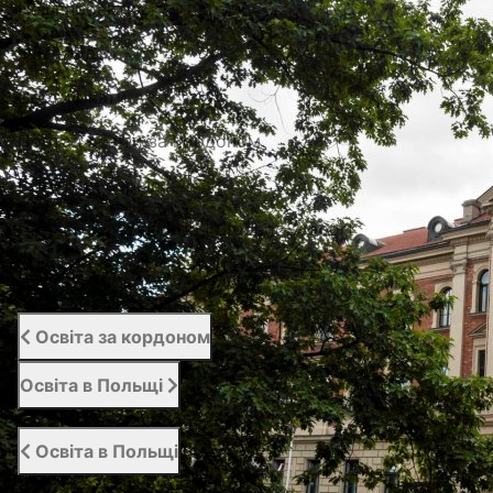
Наші проекти
Фото/Відео
Сертифікати
Портал освіти за кордоном
Вступний сервіс
Підтримка студентів | Student Support
Відгуки
Освіта за кордоном
Освіта в Польщі
Освіта в Польщі