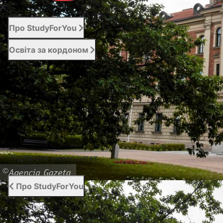
Про StudyForYou
Освіта за кордоном
Абітурієнту
Послуги
Новини
Контакти
Підібрати університет
Про StudyForYou
Про StudyForYou