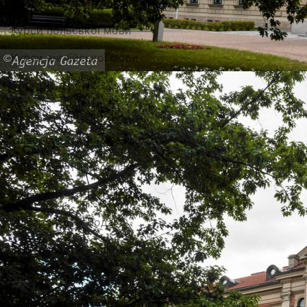
Вища освіта в Польщі
Курси польської мови
Курси англійської мови
Абітурієнту
Каталог гуртожитків
Університети Варшави
Університети Вроцлава
Університети Любліна
Університети Лодзі
Університети Кракова
Університети Познані
Університети в Катовіцах