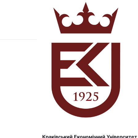
Краківський Економічний Університет