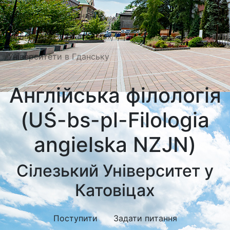
Університети Познані
Університети в Катовіцах
Університети в Гданську
Англійська філологія
(UŚ-bs-pl-Filologia
angielska NZJN)
Сілезький Університет у
Катовіцах
Поступити
Задати питання