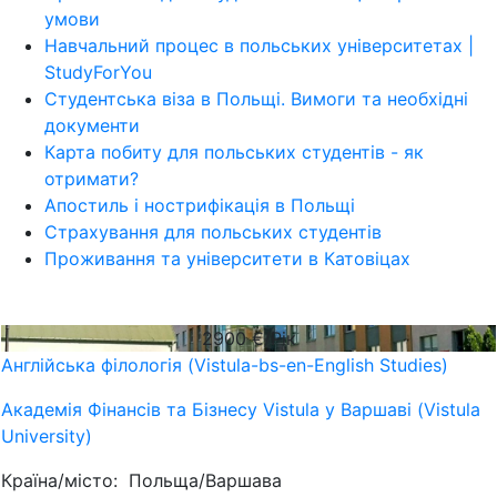
умови
Навчальний процес в польських університетах |
StudyForYou
Студентська віза в Польщі. Вимоги та необхідні
документи
Карта побиту для польських студентів - як
отримати?
Апостиль і нострифікація в Польщі
Страхування для польських студентів
Проживання та університети в Катовіцах
2900
€/Рік
Англійська філологія (Vistula-bs-en-English Studies)
Академія Фінансів та Бізнесу Vistula у Варшаві (Vistula
University)
Країна/місто:
Польща/Варшава