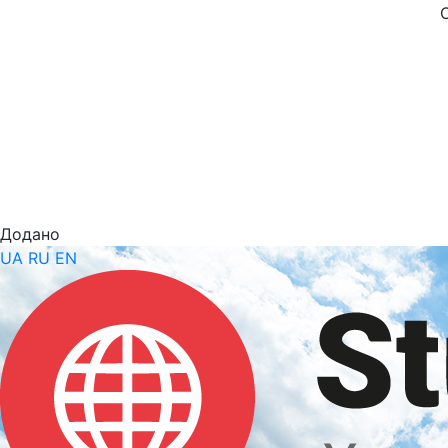
Додано
UA
RU
EN