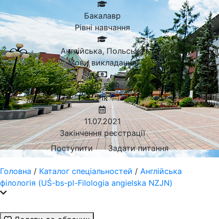
Бакалавр
Рівні навчання
Англійська, Польська
Мови викладання
1160
EUR
Рік
11.07.2021
Закінчення реєстрації
Поступити
Задати питання
Головна
/
Каталог спеціальностей
/
Англійська
філологія (UŚ-bs-pl-Filologia angielska NZJN)