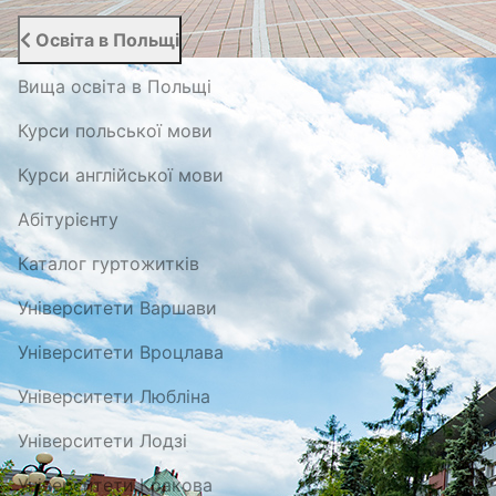
Освіта в Польщі
Вища освіта в Польщі
Курси польської мови
Курси англійської мови
Абітурієнту
Каталог гуртожитків
Університети Варшави
Університети Вроцлава
Університети Любліна
Університети Лодзі
Університети Кракова