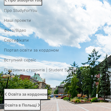
Про StudyForYou
Про StudyForYou
Наші проекти
Фото/Відео
Сертифікати
Портал освіти за кордоном
Вступний сервіс
Підтримка студентів | Student Support
Відгуки
Освіта за кордоном
Освіта в Польщі