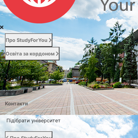
Про StudyForYou
Освіта за кордоном
Абітурієнту
Послуги
Новини
Контакти
Підібрати університет