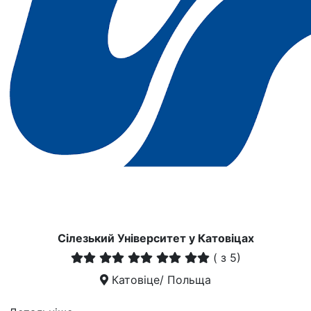
Сілезький Університет у Катовіцах
(
з 5)
Катовіце/ Польща