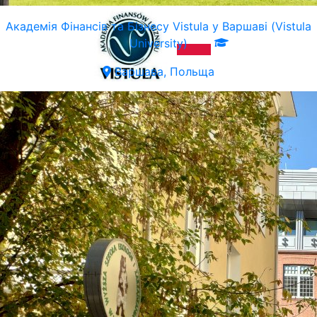
Академія Фінансів та Бізнесу Vistula у Варшаві (Vistula
University)
Варшава, Польща