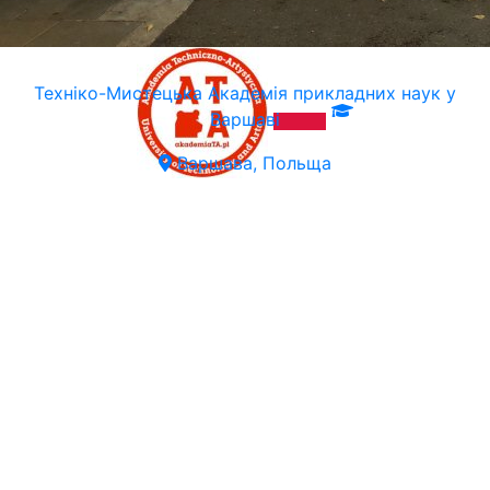
Техніко-Мистецька Академія прикладних наук у
Варшаві
Варшава, Польща