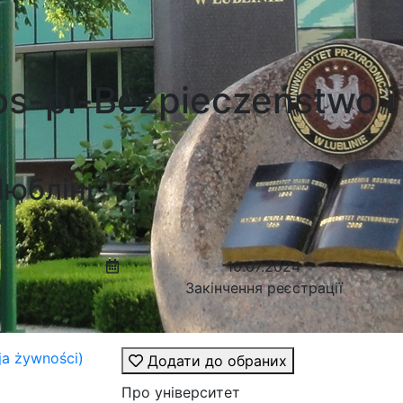
s-pl-Bezpieczeństwo i
Любліні
10.07.2024
Закінчення реєстрації
ja żywności)
Додати до обраних
Про університет