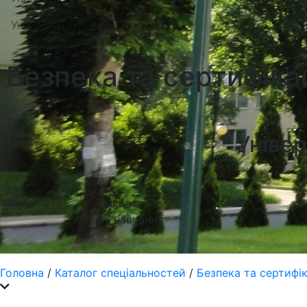
Університети в Гданську
Безпека та сертифіка
Універ
Бакалавр
Рівні навчання
Головна
/
Каталог спеціальностей
/
Безпека та сертифік