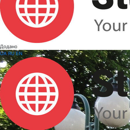
Додано
UA
RU
EN