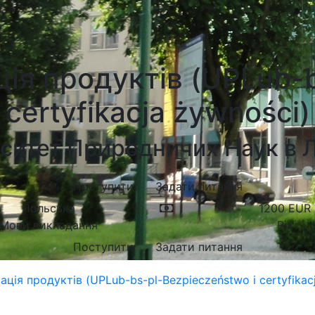
ція продуктів (UPLub-b
certyfikacja żywności)
ситет Природничих Наук в 
Поступити
Задати питання
Польська
1200
EUR
Мови викладання
Рік
Поступити
Задати питання
ація продуктів (UPLub-bs-pl-Bezpieczeństwo i certyfikac