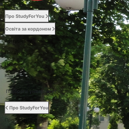
Про StudyForYou
Освіта за кордоном
Абітурієнту
Послуги
Новини
Контакти
Підібрати університет
Про StudyForYou
Про StudyForYou