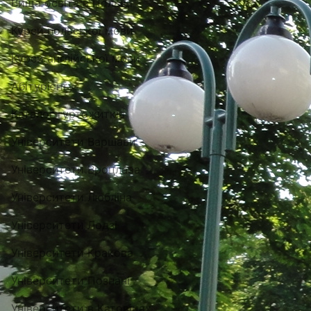
Вища освіта в Польщі
Курси польської мови
Курси англійської мови
Абітурієнту
Каталог гуртожитків
Університети Варшави
Університети Вроцлава
Університети Любліна
Університети Лодзі
Університети Кракова
Університети Познані
Університети в Катовіцах