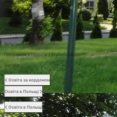
Наші проекти
Фото/Відео
Сертифікати
Портал освіти за кордоном
Вступний сервіс
Підтримка студентів | Student Support
Відгуки
Освіта за кордоном
Освіта в Польщі
Освіта в Польщі