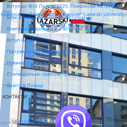
Вступ до ВНЗ Польщі 2025. Покрокова інструкція
Університет Лазарського у Варшаві (Lazarski University)
Безкоштовна допомога зі вступом
Варшава, Польща
Комплексна допомога зі вступом: від А до Я
Вступ онлайн
Підтримка абітурієнтів та студентів
Новини
Стипендіально-грантові програми
Освіта в Польщі
КОНТАКТИ
+38 (073) 073 65 43