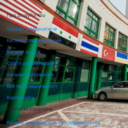
Про StudyForYou
Каталог університетів
Каталог спеціальностей
Каталог курсів
Статті для абітурієнта
Університет Лазарського у Варшаві (Lazarski University)
Каталог гуртожитків
Варшава, Польща
Все про спеціальності
Карта сайту
Освіта за кордоном
Каталог університетів та спеціальностей