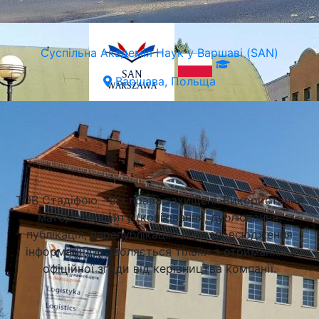
Суспільна Академія Наук у Варшаві (SAN)
Варшава, Польща
Підібрати університет
ТОВ Стадіфою - всі права захищені. Використання
матеріалів сайту (копіювання, дублювання,
публікація, перепублікація чи розповсюдження
інформації) дозволяється тільки з отриманням
офіційної згоди від керівництва компанії.