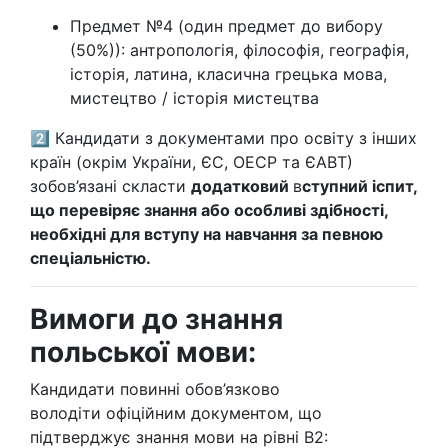
Предмет №4 (один предмет до вибору
(50%)): антропологія, філософія, географія,
історія, латина, класична грецька мова,
мистецтво / історія мистецтва
2️⃣ Кандидати з документами про освіту з інших
країн (окрім України, ЄС, ОЕСР та ЄАВТ)
зобов’язані скласти
додатковий
в
ступний іспит,
що перевіряє знання або особливі здібності,
необхідні для вступу на навчання за певною
спеціальністю.
Вимоги до знання
польської мови:
Кандидати повинні обов’язково
володіти офіційним документом, що
підтверджує знання мови на рівні B2: