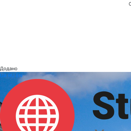
Додано
UA
RU
EN