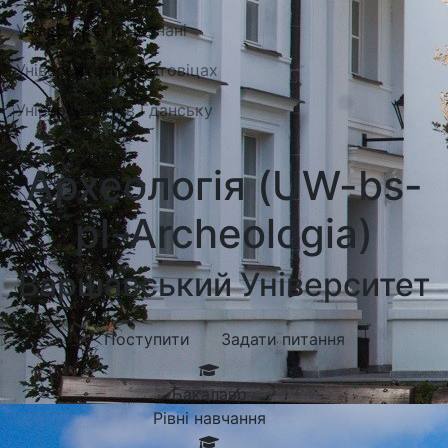
Університети Познані
Університети в Катовіцах
Університети в Гданську
Археологія (UW-bs-
pl-Archeologia)
Варшавський Університет
Поступити
Задати питання
Бакалавр
Рівні навчання