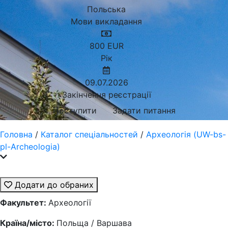
Польська
Мови викладання
800
EUR
Рік
09.07.2026
Закінчення реєстрації
Поступити
Задати питання
Головна
/
Каталог спеціальностей
/
Археологія (UW-bs-
pl-Archeologia)
Додати до обраних
Факультет:
Археології
Країна/місто:
Польща / Варшава