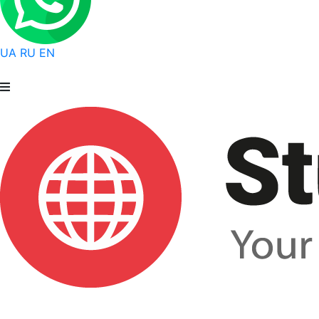
UA
RU
EN