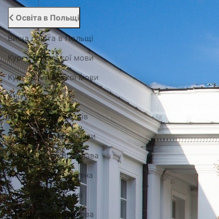
Освіта в Польщі
Вища освіта в Польщі
Курси польської мови
Курси англійської мови
Абітурієнту
Каталог гуртожитків
Університети Варшави
Університети Вроцлава
Університети Любліна
Університети Лодзі
Університети Кракова