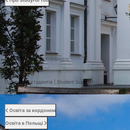
Про StudyForYou
Про StudyForYou
Наші проекти
Фото/Відео
Сертифікати
Портал освіти за кордоном
Вступний сервіс
Підтримка студентів | Student Support
Відгуки
Освіта за кордоном
Освіта в Польщі