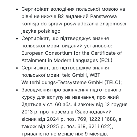
Сертифікат володіння польської мовою на
рівні не нижче В2 виданний Panstwowa
komisja do spraw poswiadczania znajomosci
jezyka polskiego
Сертифікат, що підтверджує знання
польської мови, виданий установою:
European Consortium for the Certificate of
Attainment in Modern Languages (ECL)
Сертифікат, що підтверджує знання
польської мови: telc GmbH, WBT
Weiterbildungs-Testsysteme GmbH (TELC);
Засвідчення про закінчення підготовчого
курсу для вступу на навчання, про який
йдеться у ст. 60 абз. 4 закону від 12 грудня
2013 р. про іноземців (Законодавчий
вісник від 2024 р. поз. 769, 1222 і 1688, а
також від 2025 р. поз. 619, 621 і 622),
тривалістю не менше ніж 9 місяців.