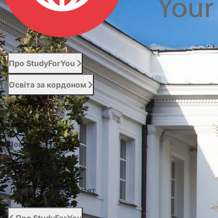
Про StudyForYou
Освіта за кордоном
Абітурієнту
Послуги
Новини
Контакти
Підібрати університет