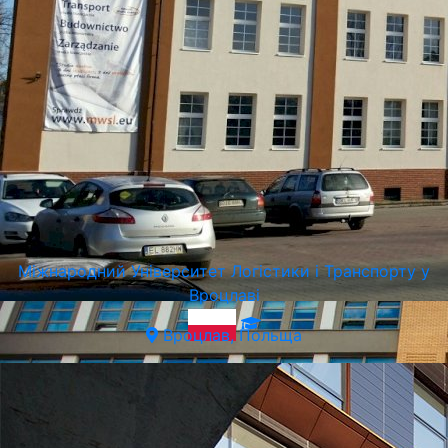
Академія Фінансів та Бізнесу Vistula у Варшаві (Vistula
University)
Варшава, Польща
Міжнародний Університет Логістики і Транспорту у
Вроцлаві
Вроцлав, Польща