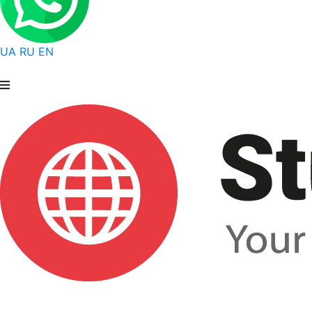
UA
RU
EN