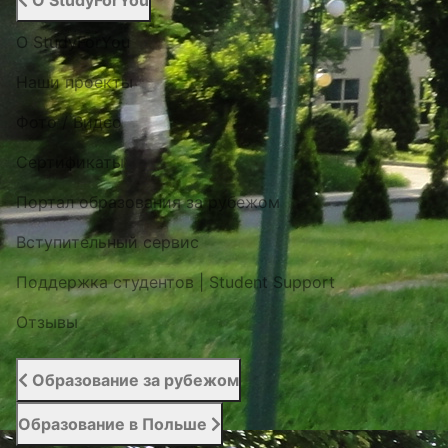
О StudyForYou
О StudyForYou
Наши проекты
Фото / Видео
Cертификаты
Портал образования за рубежом
Вступительный сервис
Поддержка студентов | Student Support
Отзывы
Образование за рубежом
Образование в Польше