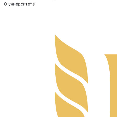
О униерситете