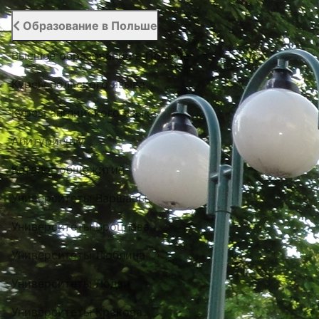
Образование в Польше
Высшее образование в Польше
Курсы польского языка
Курсы английского языка
Абитуриенту
Каталог общежитий
Университеты Варшавы
Университеты Вроцлава
Университеты Люблина
Университеты Лодзи
Университеты Кракова