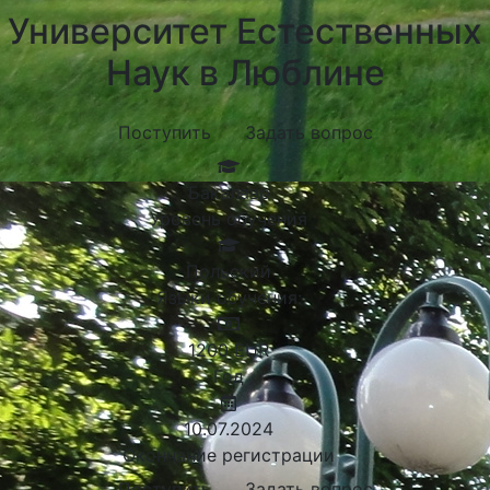
Университет Естественных
Наук в Люблине
Поступить
Задать вопрос
Бакалавр
Уровень обучения
Польский
Языки обучения:
1200
EUR
Год
10.07.2024
Окончание регистрации
Поступить
Задать вопрос