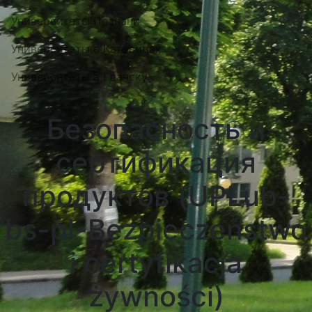
Университеты Познани
Университеты в Катовицах
Университеты в Гданску
Безопасность и
сертификация
продуктов (UPLub-
bs-pl-Bezpieczeństwo
i certyfikacja
żywności)