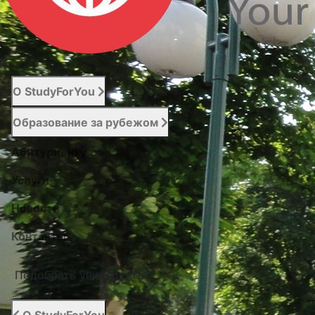
О StudyForYou
Образование за рубежом
Абитуриенту
Услуги
Новости
Контакты
Подобрать университет