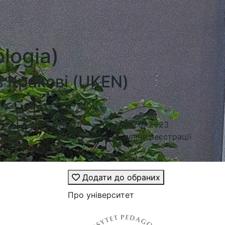
logia)
в Кракові (UKEN)
05.07.2023
Закінчення реєстрації
Додати до обраних
Про університет