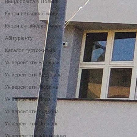
Вища освіта в Польщі
Курси польської мови
Курси англійської мови
Абітурієнту
Каталог гуртожитків
Університети Варшави
Університети Вроцлава
Університети Любліна
Університети Лодзі
Університети Кракова
Університети Познані
Університети в Катовіцах