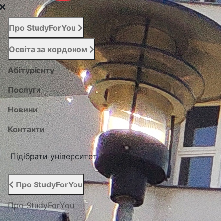
Про StudyForYou
Освіта за кордоном
Абітурієнту
Послуги
Новини
Контакти
Підібрати університет
Про StudyForYou
Про StudyForYou