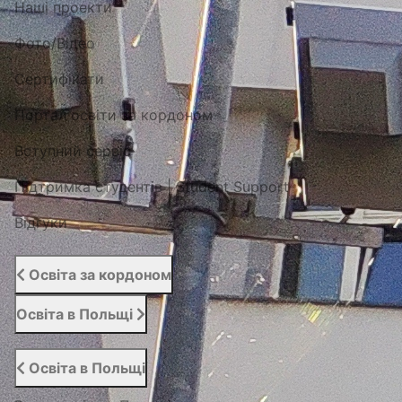
Наші проекти
Фото/Відео
Сертифікати
Портал освіти за кордоном
Вступний сервіс
Підтримка студентів | Student Support
Відгуки
Освіта за кордоном
Освіта в Польщі
Освіта в Польщі