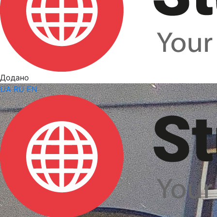
Додано
UA
RU
EN