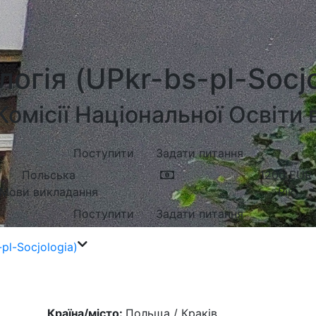
логія (UPkr-bs-pl-Socjo
 Комісії Національної Освіти 
Поступити
Задати питання
Польська
1200
EUR
Мови викладання
Рік
Поступити
Задати питання
pl-Socjologia)
Країна/місто:
Польща / Краків