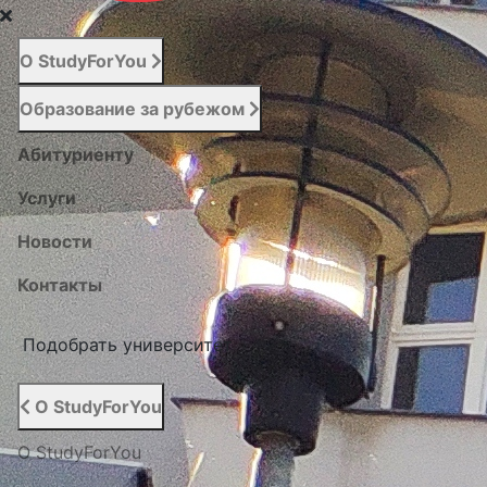
О StudyForYou
Образование за рубежом
Абитуриенту
Услуги
Новости
Контакты
Подобрать университет
О StudyForYou
О StudyForYou