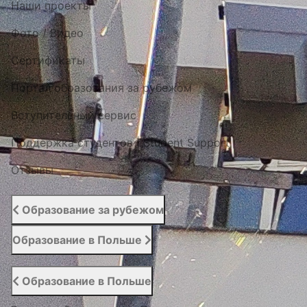
Наши проекты
Фото / Видео
Cертификаты
Портал образования за рубежом
Вступительный сервис
Поддержка студентов | Student Support
Отзывы
Образование за рубежом
Образование в Польше
Образование в Польше