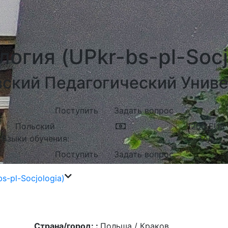
огия (UPkr-bs-pl-Socj
ский Педагогический Унив
Поступить
Задать вопрос
Польский
1200
EUR
Языки обучения:
Год
Поступить
Задать вопрос
s-pl-Socjologia)
Страна/город: :
Польша / Краков