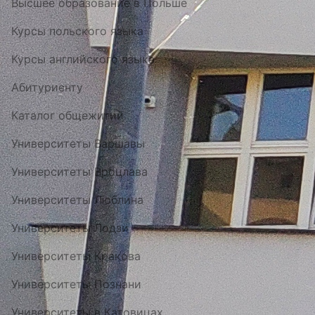
Высшее образование в Польше
Курсы польского языка
Курсы английского языка
Абитуриенту
Каталог общежитий
Университеты Варшавы
Университеты Вроцлава
Университеты Люблина
Университеты Лодзи
Университеты Кракова
Университеты Познани
Университеты в Катовицах