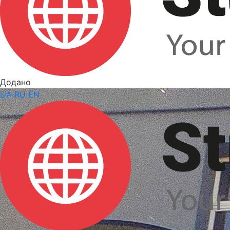
Додано
UA
RU
EN