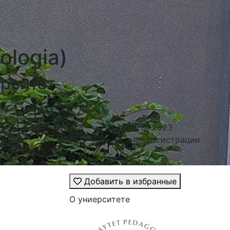
ologia)
ерситет
05.07.2023
Окончание регистрации
Добавить в избранные
О униерситете