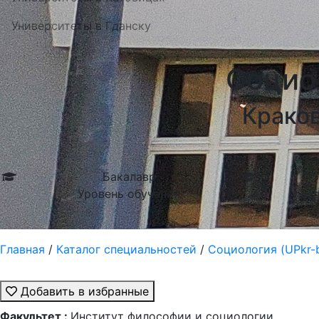
Университеты в Гданску
Социол
Краков
Бакалавр
Уровень обучения
Главная
/
Каталог специальностей
/
Социология (UPkr-b
Добавить в избранные
Факультет :
Институт философии и социологии