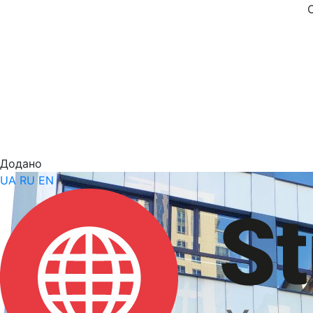
Додано
UA
RU
EN