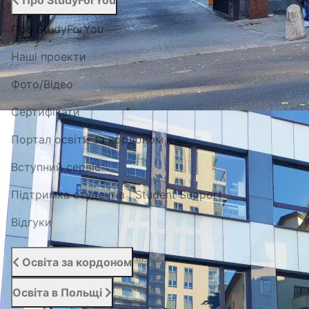
Про StudyForYou
Про StudyForYou
Наші проекти
Фото/Відео
Сертифікати
Портал освіти за кордоном
Вступний сервіс
Підтримка студентів | Student Support
Відгуки
Освіта за кордоном
Освіта в Польщі