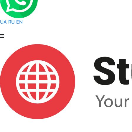
UA
RU
EN