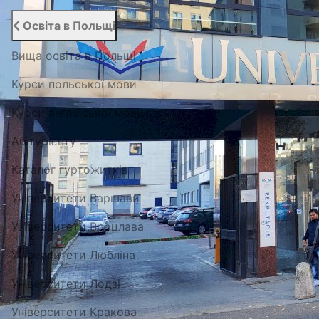
Освіта в Польщі
Вища освіта в Польщі
Курси польської мови
Курси англійської мови
Абітурієнту
Каталог гуртожитків
Університети Варшави
Університети Вроцлава
Університети Любліна
Університети Лодзі
Університети Кракова