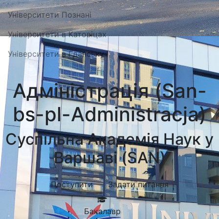
Університети Познані
Університети в Катовіцах
Університети в Гданську
Адміністрація (San-
bs-pl-Administracja)
Суспільна Академія Наук у
Варшаві (SAN)
Поступити
Задати питання
Бакалавр