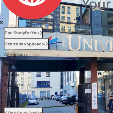
Про StudyForYou
Освіта за кордоном
Абітурієнту
Послуги
Новини
Контакти
Підібрати університет