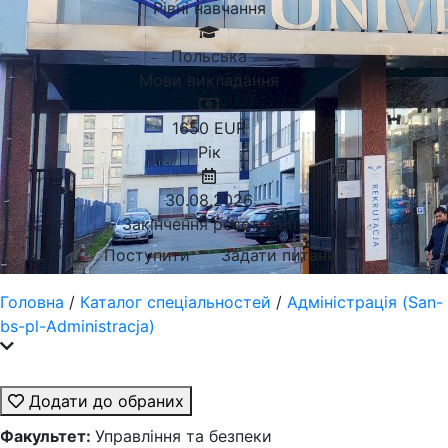
Рівні навчання
Польська
Мови викладання
1650
EUR
Рік
30.08.2026
Закінчення реєстрації
Поступити
Задати питання
Головна
/
Каталог спеціальностей
/
Адміністрація (San-
bs-pl-Administracja)
Додати до обраних
Факультет:
Управління та безпеки