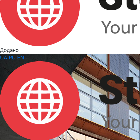
Додано
UA
RU
EN