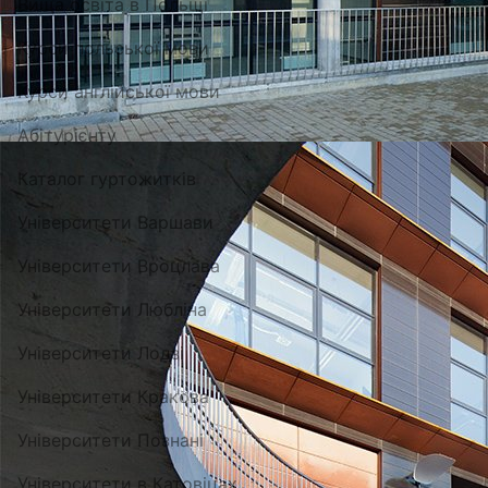
Вища освіта в Польщі
Курси польської мови
Курси англійської мови
Абітурієнту
Каталог гуртожитків
Університети Варшави
Університети Вроцлава
Університети Любліна
Університети Лодзі
Університети Кракова
Університети Познані
Університети в Катовіцах