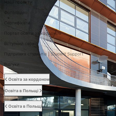
Наші проекти
Фото/Відео
Сертифікати
Портал освіти за кордоном
Вступний сервіс
Підтримка студентів | Student Support
Відгуки
Освіта за кордоном
Освіта в Польщі
Освіта в Польщі