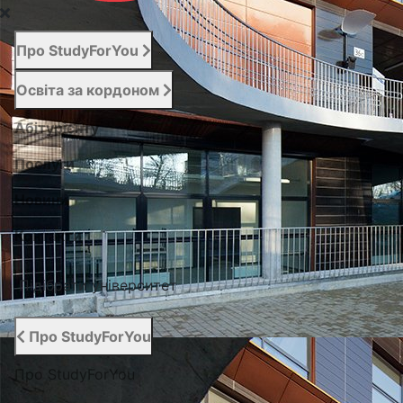
Про StudyForYou
Освіта за кордоном
Абітурієнту
Послуги
Новини
Контакти
Підібрати університет
Про StudyForYou
Про StudyForYou