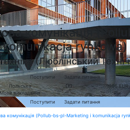
ва комунікація (Pollu
komunikacja rynkowa)
техніка (Люблінський Техніч
Поступити
Задати питання
Польська
1956
EUR
Мови викладання
Рік
Поступити
Задати питання
а комунікація (Pollub-bs-pl-Marketing i komunikacja ry