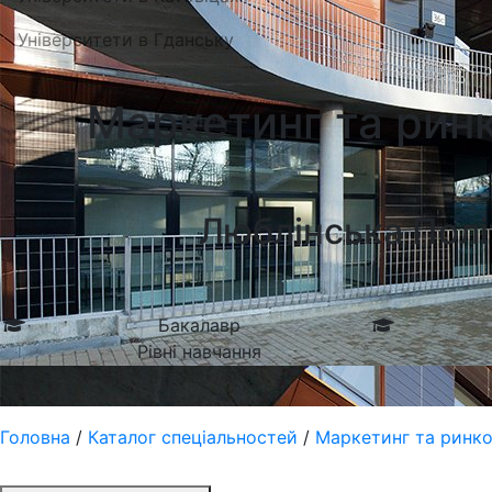
Університети в Гданську
Маркетинг та ринко
Люблiнська Полі
Бакалавр
Рівні навчання
Головна
/
Каталог спеціальностей
/
Маркетинг та ринков