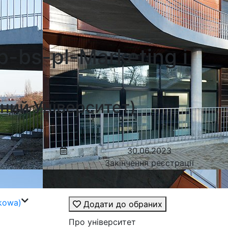
b-bs-pl-Marketing i
ний Університет)
30.06.2023
Закінчення реєстрації
nkowa)
Додати до обраних
Про університет