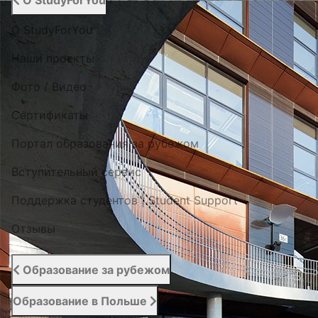
О StudyForYou
О StudyForYou
Наши проекты
Фото / Видео
Cертификаты
Портал образования за рубежом
Вступительный сервис
Поддержка студентов | Student Support
Отзывы
Образование за рубежом
Образование в Польше