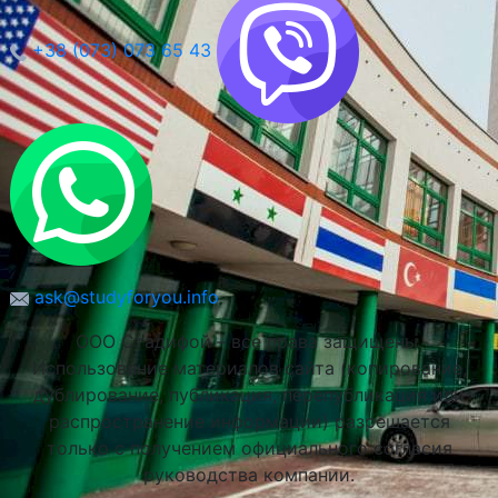
+38 (073) 073 65 43
Университет Естественных Наук в Люблине
Люблин, Польша
ask@studyforyou.info
ООО Стадифой – все права защищены.
Использование материалов сайта (копирование,
дублирование, публикация, перепубликация или
распространение информации) разрешается
только с получением официального согласия
руководства компании.