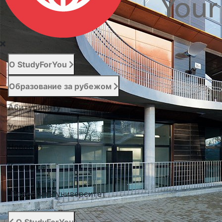
О StudyForYou
Образование за рубежом
Абитуриенту
Услуги
Новости
Контакты
Подобрать университет