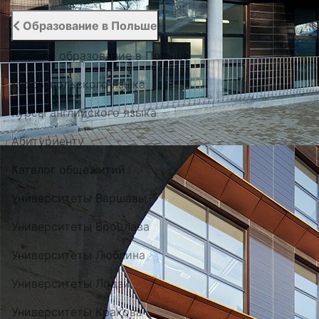
Образование в Польше
Высшее образование в Польше
Курсы польского языка
Курсы английского языка
Абитуриенту
Каталог общежитий
Университеты Варшавы
Университеты Вроцлава
Университеты Люблина
Университеты Лодзи
Университеты Кракова