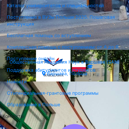
Каталог университетов и специальностей
Поступление в ВУЗы Польши 2025. Пошаговая
инструкция
Бесплатная помощь со вступлением
Комплексная помощь с поступлением: от А до Я
Поступление онлайн
Общественная Академия Наук в Варшаве (SAN)
Поддержка абитуриентов и студентов
Варшава, Польша
Новости
Стипендиальная-грантовые программы
Образование в Польше
Контакты