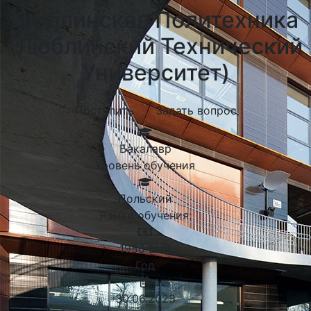
Люблинская Политехника
(Люблинский Технический
Университет)
Поступить
Задать вопрос
Бакалавр
Уровень обучения
Польский
Языки обучения:
1956
EUR
Год
30.06.2023