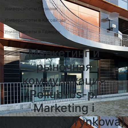
Университеты Познани
Университеты в Катовицах
Университеты в Гданску
Маркетинг и
рыночная
коммуникация
(Pollub-bs-pl-
Marketing i
komunikacja rynkowa)