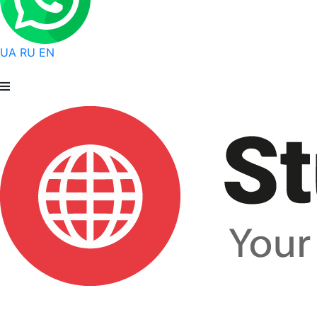
UA
RU
EN