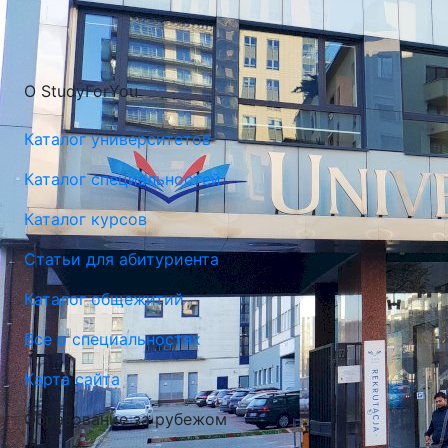
О StudyForYou
Каталог университетов
Каталог специальностей
Каталог курсов
Университет Марии Кюри-Склодовской в Люблине
(UMCS)
Статьи для абитуриента
Люблин, Польша
Каталог общежитий
Все о специальностях
Карта сайта
Образование за рубежом