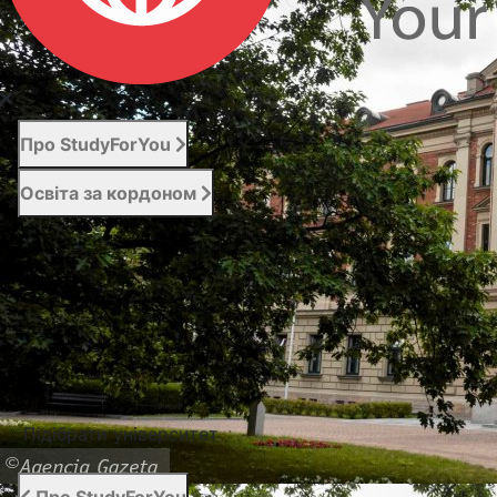
Про StudyForYou
Освіта за кордоном
Абітурієнту
Послуги
Новини
Контакти
Підібрати університет