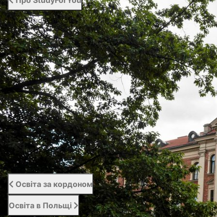
Про StudyForYou
Про StudyForYou
Наші проекти
Фото/Відео
Сертифікати
Портал освіти за кордоном
Вступний сервіс
Підтримка студентів | Student Support
Відгуки
Освіта за кордоном
Освіта в Польщі