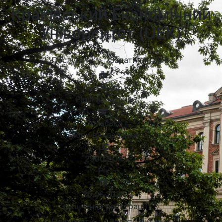
Краківський Економічний
Університет (UEK)
Поступити
Задати питання
Бакалавр
Рівні навчання
Польська
Мови викладання
2900
EUR
Рік
30.06.2026
Закінчення реєстрації
Поступити
Задати питання