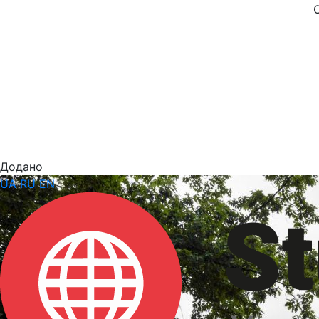
Додано
UA
RU
EN