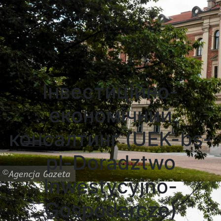
Університети Познані
Університети в Катовіцах
Університети в Гданську
Інвестиційно-
економічний
консалтинг (UEK-bs-
pl-Doradztwo
Inwestycyjno-
Gospodarcze)