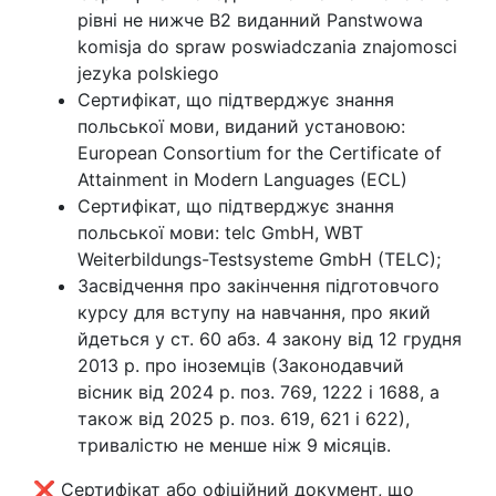
рівні не нижче В2 виданний Panstwowa
komisja do spraw poswiadczania znajomosci
jezyka polskiego
Сертифікат, що підтверджує знання
польської мови, виданий установою:
European Consortium for the Certificate of
Attainment in Modern Languages (ECL)
Сертифікат, що підтверджує знання
польської мови: telc GmbH, WBT
Weiterbildungs-Testsysteme GmbH (TELC);
Засвідчення про закінчення підготовчого
курсу для вступу на навчання, про який
йдеться у ст. 60 абз. 4 закону від 12 грудня
2013 р. про іноземців (Законодавчий
вісник від 2024 р. поз. 769, 1222 і 1688, а
також від 2025 р. поз. 619, 621 і 622),
тривалістю не менше ніж 9 місяців.
❌ Сертифікат або офіційний документ, що