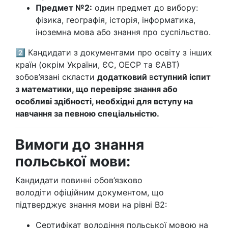
Предмет №2:
один предмет до вибору:
фізика, географія, історія, інформатика,
іноземна мова або знання про суспільство.
2️⃣ Кандидати з документами про освіту з інших
країн (окрім України, ЄС, ОЕСР та ЄАВТ)
зобов’язані скласти
додатковий
в
ступний іспит
з математики, що перевіряє знання або
особливі здібності, необхідні для вступу на
навчання за певною спеціальністю.
Вимоги до знання
польської мови:
Кандидати повинні обов’язково
володіти офіційним документом, що
підтверджує знання мови на рівні B2:
Сертифікат володіння польської мовою на