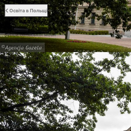
Освіта в Польщі
Вища освіта в Польщі
Курси польської мови
Курси англійської мови
Абітурієнту
Каталог гуртожитків
Університети Варшави
Університети Вроцлава
Університети Любліна
Університети Лодзі
Університети Кракова