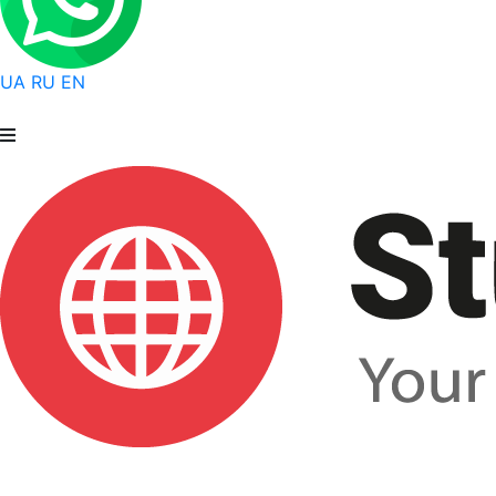
UA
RU
EN