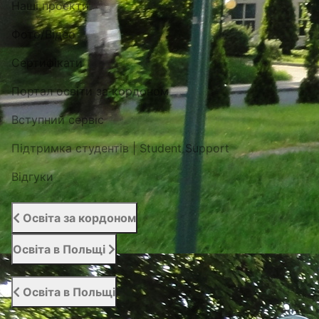
Наші проекти
Фото/Відео
Сертифікати
Портал освіти за кордоном
Вступний сервіс
Підтримка студентів | Student Support
Відгуки
Освіта за кордоном
Освіта в Польщі
Освіта в Польщі