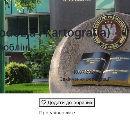
ezja i kartografia)
Любліні
10.07.2024
Закінчення реєстрації
Додати до обраних
Про університет