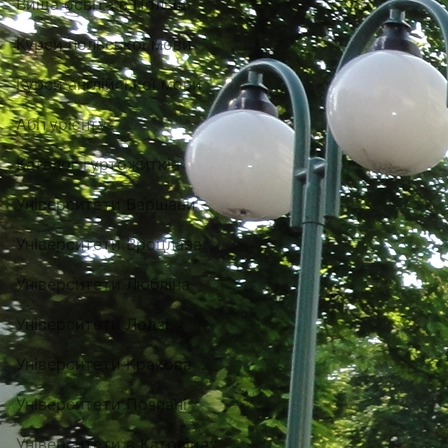
Вища освіта в Польщі
Курси польської мови
Курси англійської мови
Абітурієнту
Каталог гуртожитків
Університети Варшави
Університети Вроцлава
Університети Любліна
Університети Лодзі
Університети Кракова
Університети Познані
Університети в Катовіцах