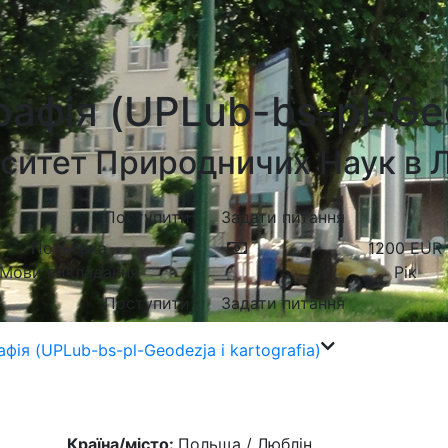
рафія (UPLub-bs-pl-Geod
ситет Природничих Наук в 
Поступити
Задати питання
Польська
1200
EUR
Мови викладання
Рік
Поступити
Задати питання
фія (UPLub-bs-pl-Geodezja i kartografia)
Країна/місто:
Польща / Люблін