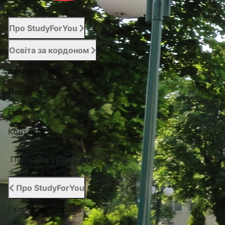
Про StudyForYou
Освіта за кордоном
Абітурієнту
Послуги
Новини
Контакти
Підібрати університет
Про StudyForYou
Про StudyForYou