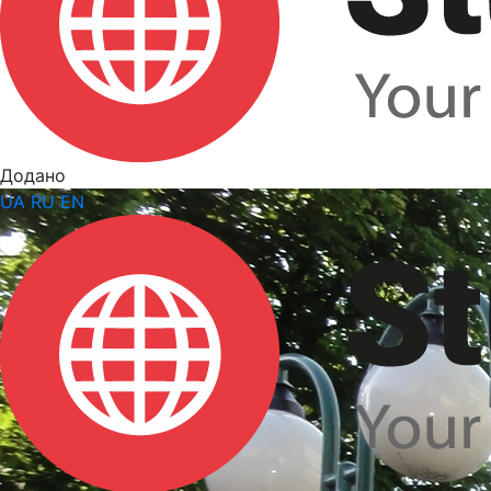
Додано
UA
RU
EN