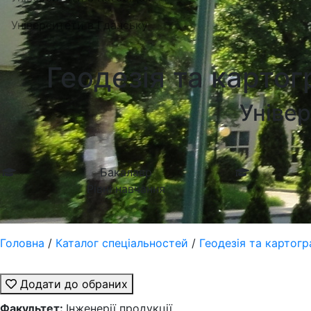
Університети в Гданську
Геодезія та картог
Універ
Бакалавр
Рівні навчання
Головна
/
Каталог спеціальностей
/
Геодезія та картогра
Додати до обраних
Факультет:
Інженерії продукції