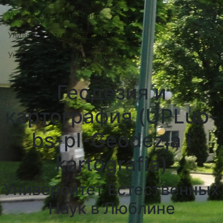
Университеты Познани
Университеты в Катовицах
Университеты в Гданску
Геодезия и
картография (UPLub-
bs-pl-Geodezja i
kartografia)
Университет Естественных
Наук в Люблине