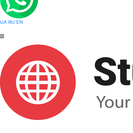
UA
RU
EN