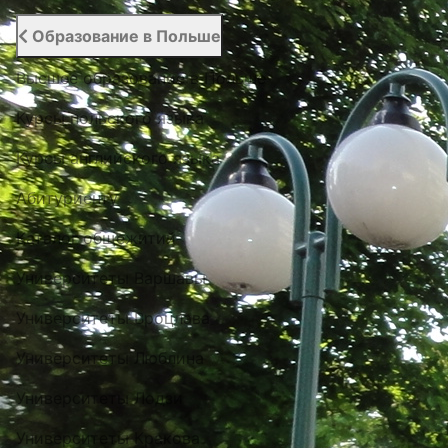
Образование в Польше
Высшее образование в Польше
Курсы польского языка
Курсы английского языка
Абитуриенту
Каталог общежитий
Университеты Варшавы
Университеты Вроцлава
Университеты Люблина
Университеты Лодзи
Университеты Кракова