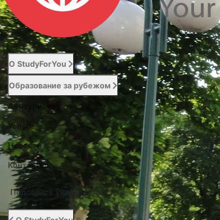
О StudyForYou
Образование за рубежом
Абитуриенту
Услуги
Новости
Контакты
Подобрать университет