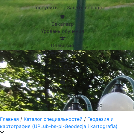
Поступить
Задать вопрос
Бакалавр
Уровень обучения
Польский
Языки обучения:
1200
EUR
Год
10.07.2024
Окончание регистрации
Поступить
Задать вопрос
Главная
/
Каталог специальностей
/
Геодезия и
картография (UPLub-bs-pl-Geodezja i kartografia)