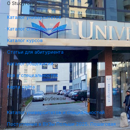
О StudyForYou
Каталог университетов
Каталог специальностей
Каталог курсов
Люблинская Политехника (Люблинский Технический
Статьи для абитуриента
Университет)
Каталог общежитий
Люблин, Польша
Все о специальностях
Карта сайта
Образование за рубежом
Каталог университетов и специальностей
Поступление в ВУЗы Польши 2025. Пошаговая