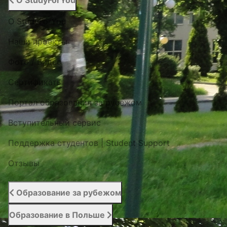
О StudyForYou
О StudyForYou
Наши проекты
Фото / Видео
Cертификаты
Портал образования за рубежом
Вступительный сервис
Поддержка студентов | Student Support
Отзывы
Образование за рубежом
Образование в Польше