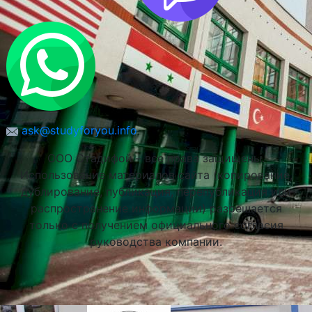
Университет Марии Кюри-Склодовской в Люблине
(UMCS)
Люблин, Польша
ask@studyforyou.info
ООО Стадифой – все права защищены.
Использование материалов сайта (копирование,
дублирование, публикация, перепубликация или
распространение информации) разрешается
только с получением официального согласия
руководства компании.