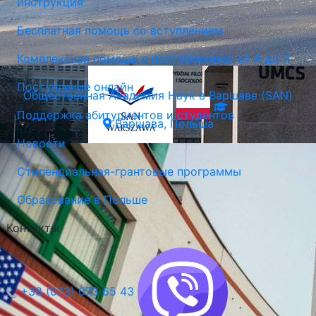
инструкция
Бесплатная помощь со вступлением
Комплексная помощь с поступлением: от А до Я
Поступление онлайн
Общественная Академия Наук в Варшаве (SAN)
Поддержка абитуриентов и студентов
Варшава, Польша
Новости
Стипендиальная-грантовые программы
Образование в Польше
Контакты
+38 (073) 073 65 43