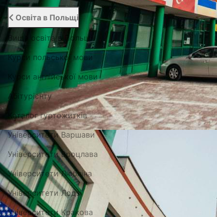
Освіта в Польщі
Вища освіта в Польщі
Курси польської мови
Курси англійської мови
Абітурієнту
Каталог гуртожитків
Університети Варшави
Університети Вроцлава
Університети Любліна
Університети Лодзі
Університети Кракова