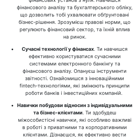
фінансових установ з нуля. Навчишся
фінансового аналізу та бухгалтерського обліку,
що дозволить тобі ухвалювати обґрунтовані
бізнес-рішення. Зрозумієш правові норми, що
регулюють фінансовий сектор, та їхній вплив
на ринок.
Сучасні технології у фінансах
. Ти навчишся
ефективно користуватися сучасними
системами електронного банкінгу та
фінансового аналізу. Опануєш інструменти
звітності. Ознайомишся з інноваційними
fintech-технологіями, які змінюють принципи
роботи банків і інвестиційних компаній.
Навички побудови відносин з індивідуальними
та бізнес-клієнтами
. Ти здобудеш
міжособистісні навички, які особливо важливі
в роботі з приватними та корпоративними
клієнтами. Дізнаєшся, як ефективно вести