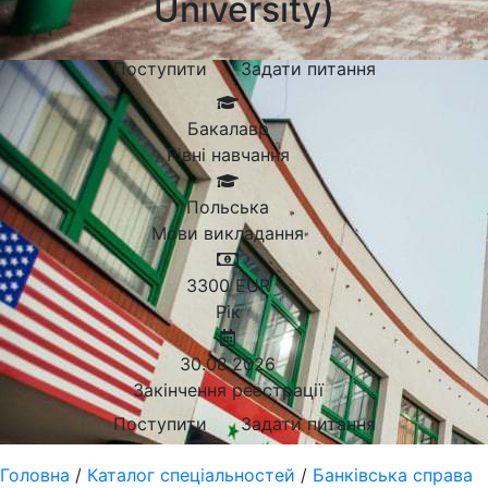
University)
Поступити
Задати питання
Бакалавр
Рівні навчання
Польська
Мови викладання
3300
EUR
Рік
30.08.2026
Закінчення реєстрації
Поступити
Задати питання
Головна
/
Каталог спеціальностей
/
Банківська справа