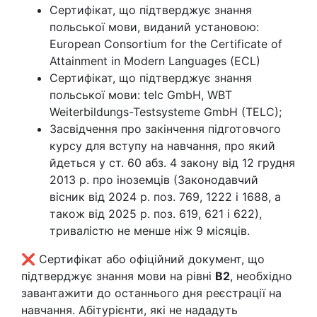
Сертифікат, що підтверджує знання
польської мови, виданий установою:
European Consortium for the Certificate of
Attainment in Modern Languages (ECL)
Сертифікат, що підтверджує знання
польської мови: telc GmbH, WBT
Weiterbildungs-Testsysteme GmbH (TELC);
Засвідчення про закінчення підготовчого
курсу для вступу на навчання, про який
йдеться у ст. 60 абз. 4 закону від 12 грудня
2013 р. про іноземців (Законодавчий
вісник від 2024 р. поз. 769, 1222 і 1688, а
також від 2025 р. поз. 619, 621 і 622),
тривалістю не менше ніж 9 місяців.
❌ Сертифікат або офіційний документ, що
підтверджує знання мови на рівні
B2
, необхідно
завантажити до останнього дня реєстрації на
навчання. Абітурієнти, які не нададуть