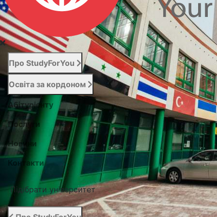
Про StudyForYou
Освіта за кордоном
Абітурієнту
Послуги
Новини
Контакти
Підібрати університет