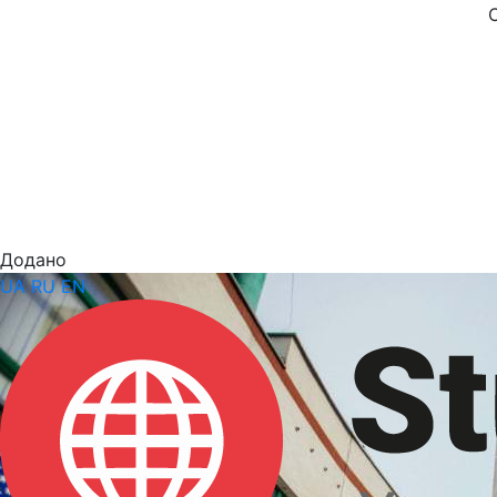
Додано
UA
RU
EN