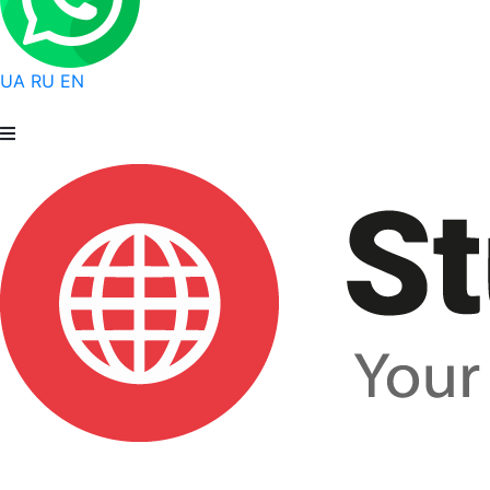
UA
RU
EN