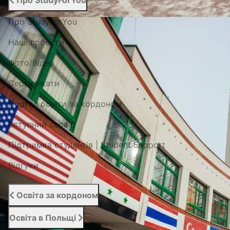
Про StudyForYou
Про StudyForYou
Наші проекти
Фото/Відео
Сертифікати
Портал освіти за кордоном
Вступний сервіс
Підтримка студентів | Student Support
Відгуки
Освіта за кордоном
Освіта в Польщі