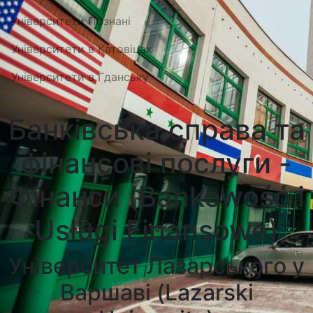
Університети Познані
Університети в Катовіцах
Університети в Гданську
Банківська справа та
фінансові послуги -
Фінанси (Bankowość i
Usługi Finansowe)
Університет Лазарського у
Варшаві (Lazarski