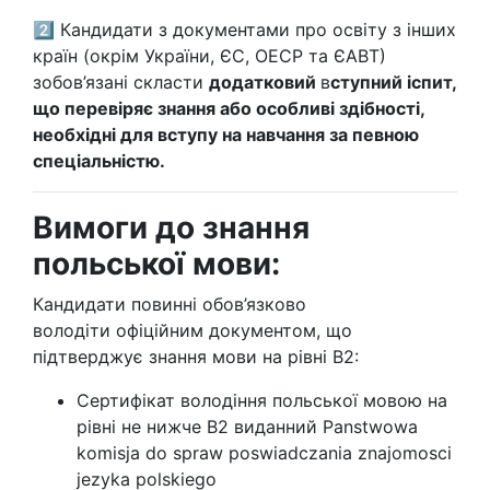
2️⃣ Кандидати з документами про освіту з інших
країн (окрім України, ЄС, ОЕСР та ЄАВТ)
зобов’язані скласти
додатковий
в
ступний іспит,
що перевіряє знання або особливі здібності,
необхідні для вступу на навчання за певною
спеціальністю.
Вимоги до знання
польської мови:
Кандидати повинні обов’язково
володіти офіційним документом, що
підтверджує знання мови на рівні B2:
Сертифікат володіння польської мовою на
рівні не нижче В2 виданний Panstwowa
komisja do spraw poswiadczania znajomosci
jezyka polskiego