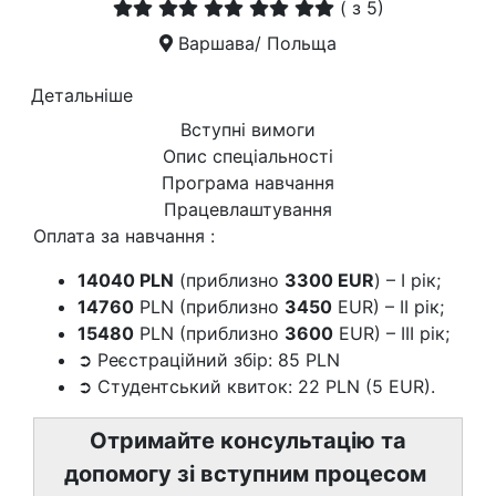
(
з 5)
Варшава/ Польща
Детальніше
Вступні вимоги
Опис спеціальності
Програма навчання
Працевлаштування
Оплата за навчання :
14040 PLN
(приблизно
3300 EUR
) – I рік;
14760
PLN (приблизно
3450
EUR) – II рік;
15480
PLN (приблизно
3600
EUR) – III рік;
➲ Реєстраційний збір: 85 PLN
➲ Студентський квиток: 22 PLN (5 EUR).
Отримайте консультацію та
допомогу зі вступним процесом