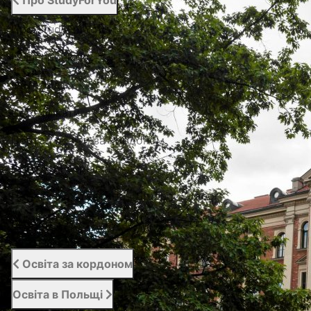
Про StudyForYou
Про StudyForYou
Наші проекти
Фото/Відео
Сертифікати
Портал освіти за кордоном
Вступний сервіс
Підтримка студентів | Student Support
Відгуки
Освіта за кордоном
Освіта в Польщі