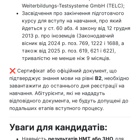
Weiterbildungs-Testsysteme GmbH (TELC);
Засвідчення про закінчення підготовчого
курсу для вступу на навчання, про який
йдеться у ст. 60 абз. 4 закону від 12 грудня
2013 р. про іноземців (Законодавчий
вісник від 2024 р. поз. 769, 1222 і 1688, а
також від 2025 р. поз. 619, 621 і 622),
тривалістю не менше ніж 9 місяців.
❌ Сертифікат або офіційний документ, що
підтверджує знання мови на рівні
B2
, необхідно
завантажити до останнього дня реєстрації на
навчання. Абітурієнти, які не нададуть
відповідного документа, не будуть допущені до
подальших етапів вступного процесу.
Уваги для кандидатів:
Наявність
результатів НМТ або ЗНО
для