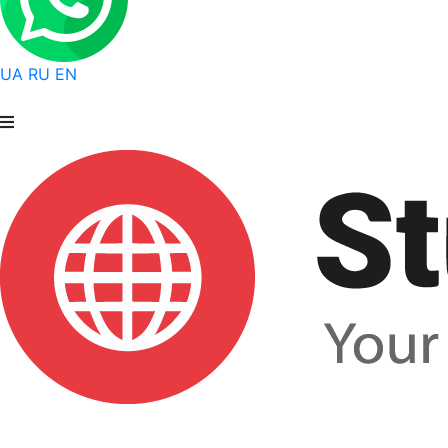
UA
RU
EN