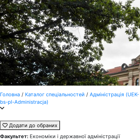
Рівні навчання
Польська
Мови викладання
2900
EUR
Рік
30.06.2026
Закінчення реєстрації
Поступити
Задати питання
Головна
/
Каталог спеціальностей
/
Адміністрація (UEK-
bs-pl-Administracja)
Додати до обраних
Факультет:
Економіки і державної адміністрації