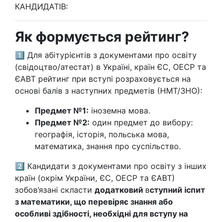
КАНДИДАТІВ:
Як формується рейтинг?
1️⃣ Для абітурієнтів з документами про освіту
(свідоцтво/атестат) в Україні, країн ЄС, ОЕСР та
ЄАВТ рейтинг при вступі розраховується на
основі балів з наступних предметів (НМТ/ЗНО):
Предмет №1:
іноземна мова.
Предмет №2:
один предмет до вибору:
географія, історія, польська мова,
математика, знання про суспільство.
2️⃣ Кандидати з документами про освіту з інших
країн (окрім України, ЄС, ОЕСР та ЄАВТ)
зобов’язані скласти
додатковий
в
ступний іспит
з математики, що перевіряє знання або
особливі здібності, необхідні для вступу на