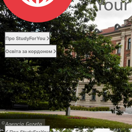
Про StudyForYou
Освіта за кордоном
Абітурієнту
Послуги
Новини
Контакти
Підібрати університет