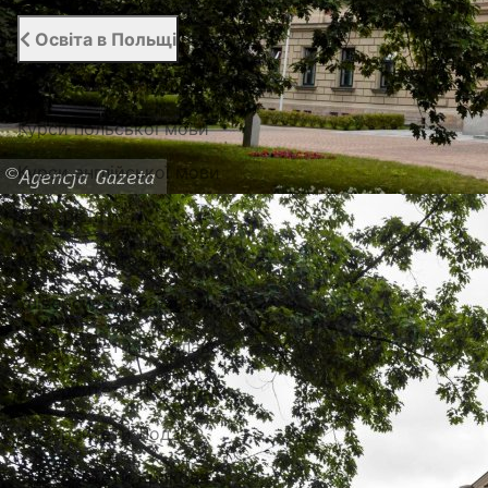
Освіта в Польщі
Вища освіта в Польщі
Курси польської мови
Курси англійської мови
Абітурієнту
Каталог гуртожитків
Університети Варшави
Університети Вроцлава
Університети Любліна
Університети Лодзі
Університети Кракова