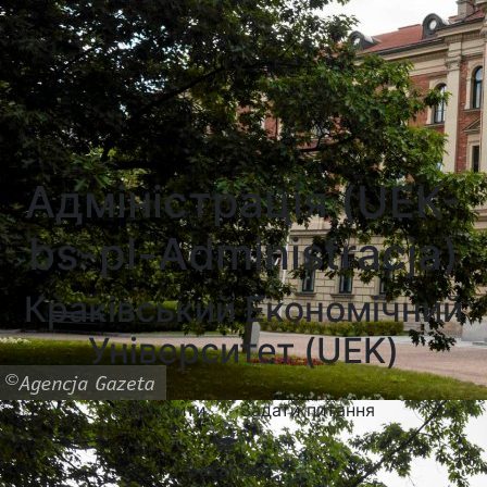
Університети Познані
Університети в Катовіцах
Університети в Гданську
Адміністрація (UEK-
bs-pl-Administracja)
Краківський Економічний
Університет (UEK)
Поступити
Задати питання
Бакалавр