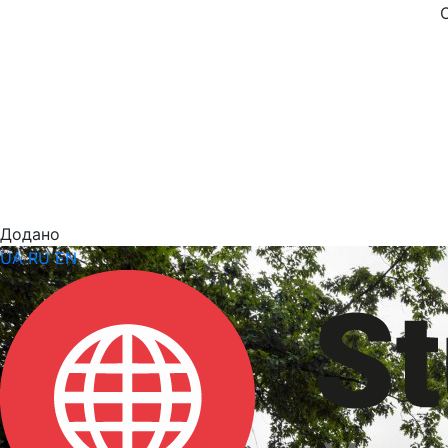
Додано
UA
RU
EN