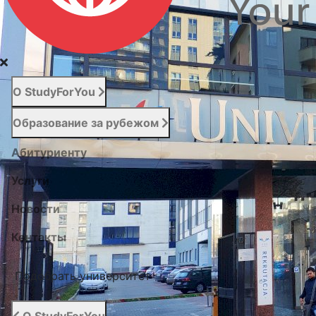
О StudyForYou
Образование за рубежом
Абитуриенту
Услуги
Новости
Контакты
Подобрать университет