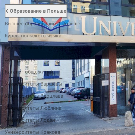
Образование в Польше
Высшее образование в Польше
Курсы польского языка
Курсы английского языка
Абитуриенту
Каталог общежитий
Университеты Варшавы
Университеты Вроцлава
Университеты Люблина
Университеты Лодзи
Университеты Кракова