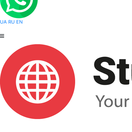
UA
RU
EN