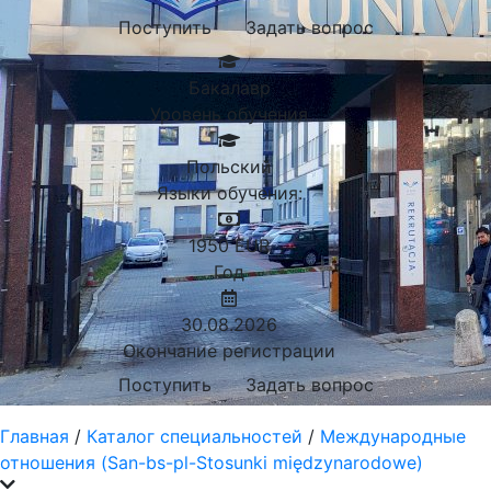
Поступить
Задать вопрос
Бакалавр
Уровень обучения
Польский
Языки обучения:
1950
EUR
Год
30.08.2026
Окончание регистрации
Поступить
Задать вопрос
Главная
/
Каталог специальностей
/
Международные
отношения (San-bs-pl-Stosunki międzynarodowe)