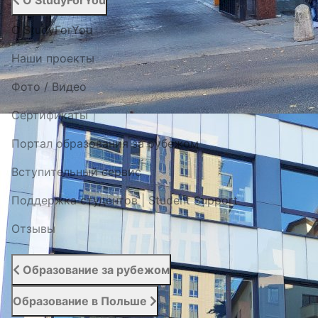
О StudyForYou
О StudyForYou
Наши проекты
Фото / Видео
Cертификаты
Портал образования за рубежом
Вступительный сервис
Поддержка студентов | Student Support
Отзывы
Образование за рубежом
Образование в Польше