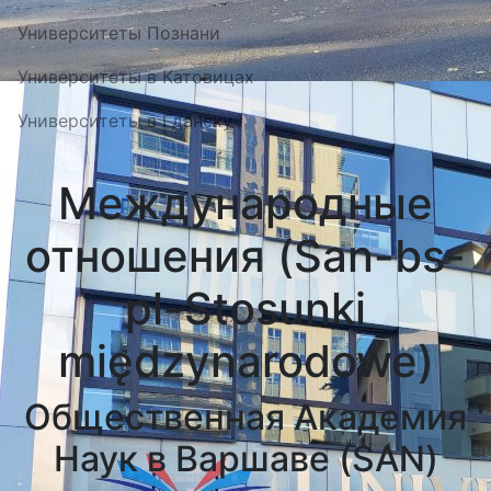
Университеты Познани
Университеты в Катовицах
Университеты в Гданску
Международные
отношения (San-bs-
pl-Stosunki
międzynarodowe)
Общественная Академия
Наук в Варшаве (SAN)