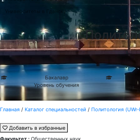
Университеты в Гданску
Политол
Бакалавр
Уровень обучения
Главная
/
Каталог специальностей
/
Политология (UWr-
Добавить в избранные
Факультет :
Общественных наук