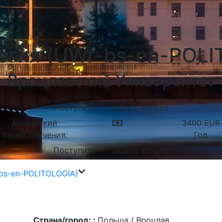
огия (UWr-bs-en-POLI
Вроцлавский Университет
Поступить
Задать вопрос
Английский
3400
EUR
Языки обучения:
Год
Поступить
Задать вопрос
bs-en-POLITOLOGIA)
Страна/город: :
Польша / Вроцлав