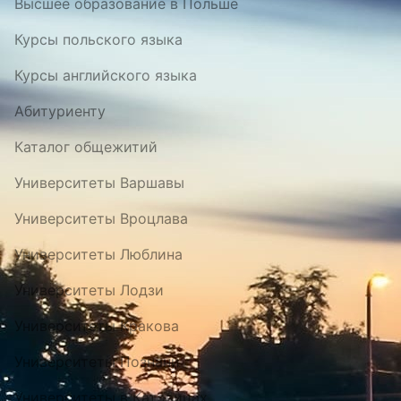
Высшее образование в Польше
Курсы польского языка
Курсы английского языка
Абитуриенту
Каталог общежитий
Университеты Варшавы
Университеты Вроцлава
Университеты Люблина
Университеты Лодзи
Университеты Кракова
Университеты Познани
Университеты в Катовицах