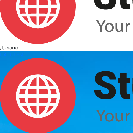
Додано
UA
RU
EN