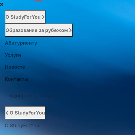
О StudyForYou
Образование за рубежом
Абитуриенту
Услуги
Новости
Контакты
Подобрать университет
О StudyForYou
О StudyForYou