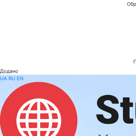
Обр
Додано
UA
RU
EN