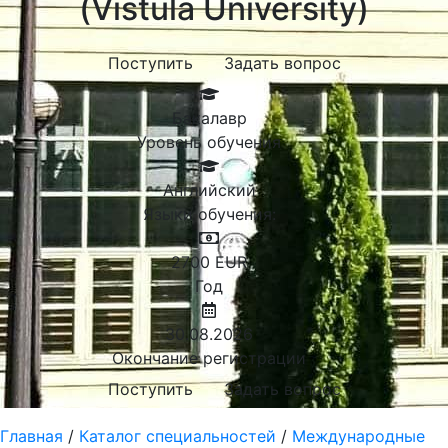
(Vistula University)
Поступить
Задать вопрос
Бакалавр
Уровень обучения
Английский
Языки обучения:
2700
EUR
Год
30.08.2026
Окончание регистрации
Поступить
Задать вопрос
Главная
/
Каталог специальностей
/
Международные