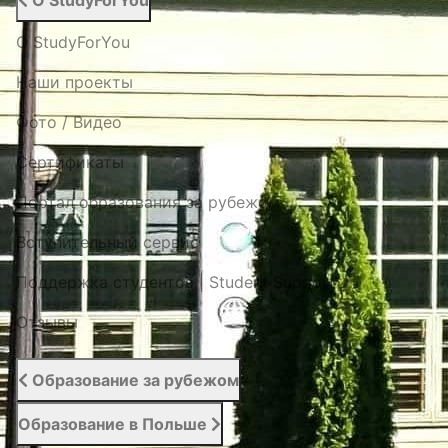
О StudyForYou
О StudyForYou
Наши проекты
Фото / Видео
Cертификаты
Портал образования за рубежом
Вступительный сервис
Поддержка студентов | Student Support
Отзывы
Образование за рубежом
Образование в Польше