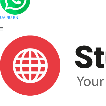
UA
RU
EN