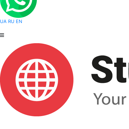
UA
RU
EN