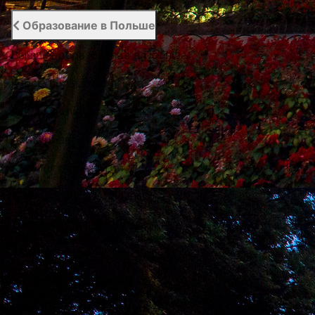
Образование в Польше
Высшее образование в Польше
Курсы польского языка
Курсы английского языка
Абитуриенту
Каталог общежитий
Университеты Варшавы
Университеты Вроцлава
Университеты Люблина
Университеты Лодзи
Университеты Кракова