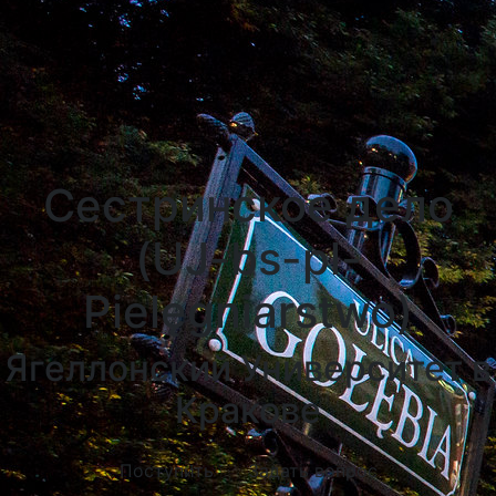
Университеты Познани
Университеты в Катовицах
Университеты в Гданску
Сестринское дело
(UJ-bs-pl-
Pielęgniarstwo)
Ягеллонский Университет в
Кракове
Поступить
Задать вопрос