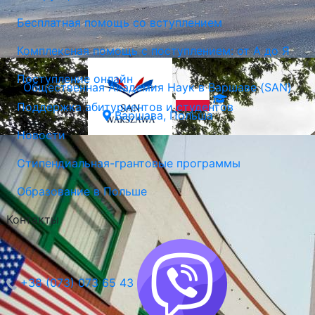
Бесплатная помощь со вступлением
Комплексная помощь с поступлением: от А до Я
Поступление онлайн
Общественная Академия Наук в Варшаве (SAN)
Поддержка абитуриентов и студентов
Варшава, Польша
Новости
Стипендиальная-грантовые программы
Образование в Польше
Контакты
+38 (073) 073 65 43