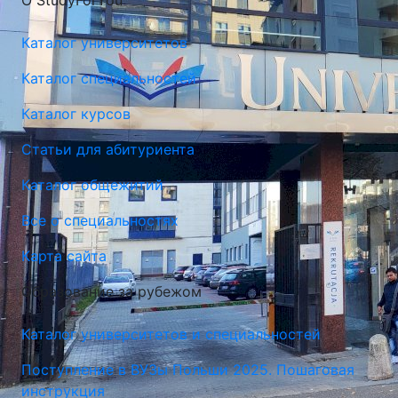
О StudyForYou
Каталог университетов
Каталог специальностей
Каталог курсов
Статьи для абитуриента
Каталог общежитий
Все о специальностях
Карта сайта
Краковский Педагогический Университет
Образование за рубежом
Краков, Польша
Каталог университетов и специальностей
Поступление в ВУЗы Польши 2025. Пошаговая
инструкция