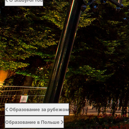
О StudyForYou
О StudyForYou
Наши проекты
Фото / Видео
Cертификаты
Портал образования за рубежом
Вступительный сервис
Поддержка студентов | Student Support
Отзывы
Образование за рубежом
Образование в Польше