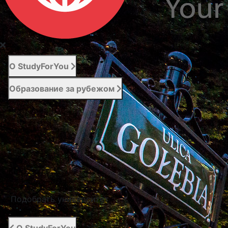
О StudyForYou
Образование за рубежом
Абитуриенту
Услуги
Новости
Контакты
Подобрать университет