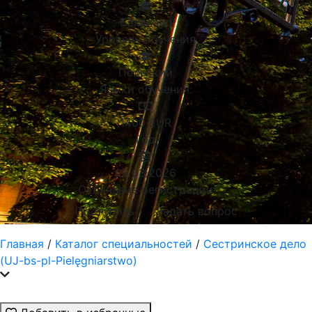
Бакалавр
Уровень обучения
Польский
Языки обучения:
1400
EUR
Год
09.03.2026
Окончание регистрации
Поступить
Задать вопрос
Главная
/
Каталог специальностей
/
Сестринское дело
(UJ-bs-pl-Pielęgniarstwo)