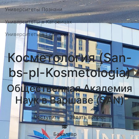
Университеты Познани
Университеты в Катовицах
Университеты в Гданску
Косметология (San-
bs-pl-Kosmetologia)
Общественная Академия
Наук в Варшаве (SAN)
Поступить
Задать вопрос
Бакалавр