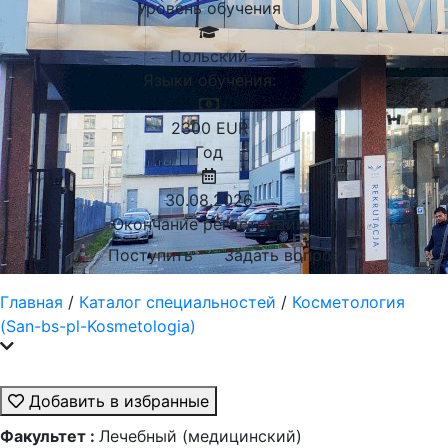
Уровень обучения
Польский
Языки обучения:
2300
EUR
Год
30.08.2026
Окончание регистрации
Поступить
Задать вопрос
Главная
/
Каталог специальностей
/
Косметология
(San-bs-pl-Kosmetologia)
Добавить в избранные
Факультет :
Лечебный (медицинский)