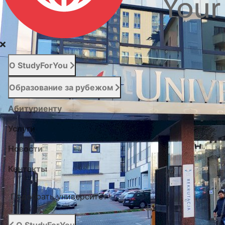
О StudyForYou
Образование за рубежом
Абитуриенту
Услуги
Новости
Контакты
Подобрать университет