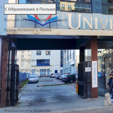
Образование в Польше
Высшее образование в Польше
Курсы польского языка
Курсы английского языка
Абитуриенту
Каталог общежитий
Университеты Варшавы
Университеты Вроцлава
Университеты Люблина
Университеты Лодзи
Университеты Кракова