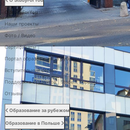
О StudyForYou
О StudyForYou
Наши проекты
Фото / Видео
Cертификаты
Портал образования за рубежом
Вступительный сервис
Поддержка студентов | Student Support
Отзывы
Образование за рубежом
Образование в Польше