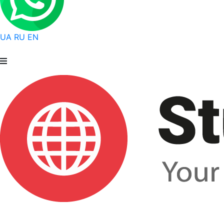
UA
RU
EN