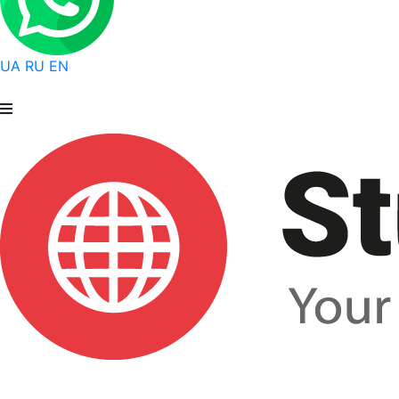
UA
RU
EN