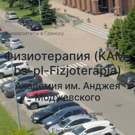
Университеты Познани
Университеты в Катовицах
Университеты в Гданску
Физиотерапия (KAM-
bs-pl-Fizjoterapia)
Академия им. Анджея
Моджевского
Поступить
Задать вопрос
Бакалавр