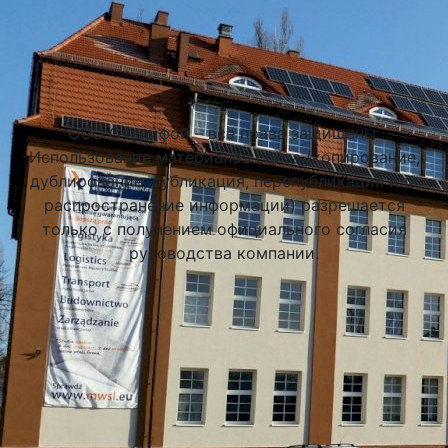
Подобрать университет
ООО Стадифой – все права защищены.
Использование материалов сайта (копирование,
дублирование, публикация, перепубликация или
распространение информации) разрешается
только с получением официального согласия
руководства компании.