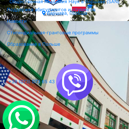
Общественная Академия Наук в Варшаве (SAN)
Поддержка абитуриентов и студентов
Варшава, Польша
Новости
Стипендиальная-грантовые программы
Образование в Польше
Контакты
+38 (073) 073 65 43