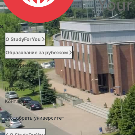
О StudyForYou
Образование за рубежом
Абитуриенту
Услуги
Новости
Контакты
Подобрать университет