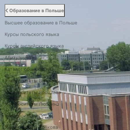
Образование в Польше
Высшее образование в Польше
Курсы польского языка
Курсы английского языка
Абитуриенту
Каталог общежитий
Университеты Варшавы
Университеты Вроцлава
Университеты Люблина
Университеты Лодзи
Университеты Кракова