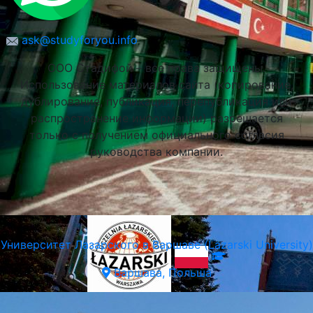
Краковский Экономический Университет
ask@studyforyou.info
(Экономический Университет в Кракове)
ООО Стадифой – все права защищены.
Краков, Польша
Использование материалов сайта (копирование,
дублирование, публикация, перепубликация или
распространение информации) разрешается
только с получением официального согласия
руководства компании.
Университет Лазарского в Варшаве (Lazarski University)
Варшава, Польша