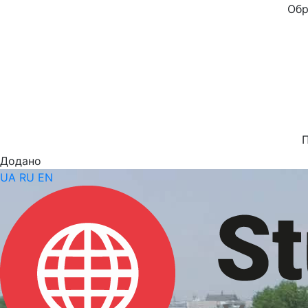
Обр
Додано
UA
RU
EN