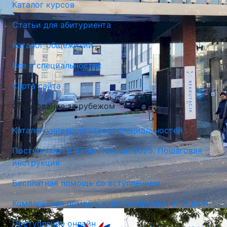
Каталог курсов
Статьи для абитуриента
Каталог общежитий
Все о специальностях
Карта сайта
Краковский Педагогический Университет
Образование за рубежом
Краков, Польша
Каталог университетов и специальностей
Поступление в ВУЗы Польши 2025. Пошаговая
инструкция
Бесплатная помощь со вступлением
Комплексная помощь с поступлением: от А до Я
Поступление онлайн