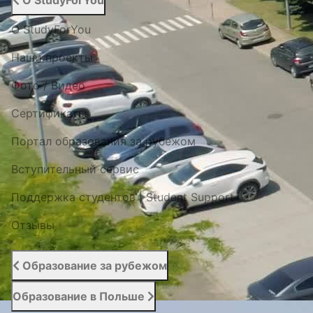
О StudyForYou
О StudyForYou
Наши проекты
Фото / Видео
Cертификаты
Портал образования за рубежом
Вступительный сервис
Поддержка студентов | Student Support
Отзывы
Образование за рубежом
Образование в Польше