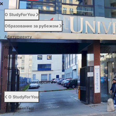
О StudyForYou
Образование за рубежом
Абитуриенту
Услуги
Новости
Контакты
Подобрать университет
О StudyForYou
О StudyForYou