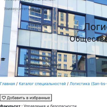
Университеты в Гданску
Логи
Обществе
Бакалавр
Уровень обучения
Главная
/
Каталог специальностей
/
Логистика (San-bs-
Добавить в избранные
Факультет :
Управления и безопасности