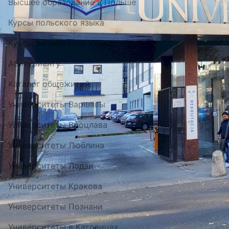
Высшее образование в Польше
Курсы польского языка
Курсы английского языка
Абитуриенту
Каталог общежитий
Университеты Варшавы
Университеты Вроцлава
Университеты Люблина
Университеты Лодзи
Университеты Кракова
Университеты Познани
Университеты в Катовицах