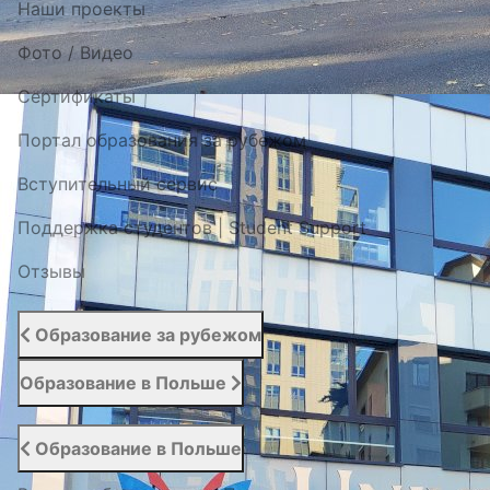
Наши проекты
Фото / Видео
Cертификаты
Портал образования за рубежом
Вступительный сервис
Поддержка студентов | Student Support
Отзывы
Образование за рубежом
Образование в Польше
Образование в Польше