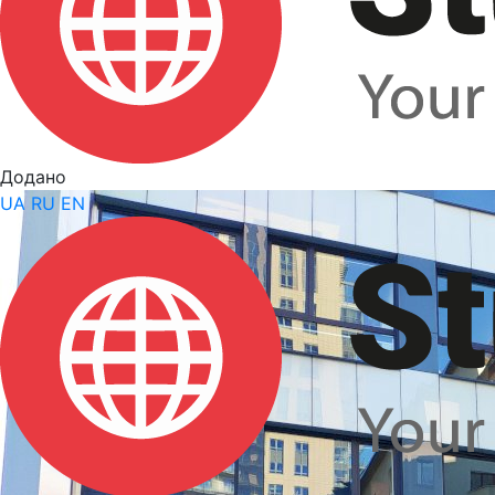
Додано
UA
RU
EN