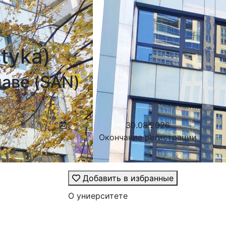
tyka)
аве (SAN)
30.08.2026
Окончание регистрации
Добавить в избранные
О униерситете