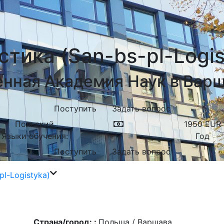
стика (San-bs-pl-Logis
нная Академия Наук в Варш
Поступить
Задать вопрос
Польский
1950
EUR
Языки обучения:
Год
Поступить
Задать вопрос
pl-Logistyka)
Страна/город: :
Польша / Варшава