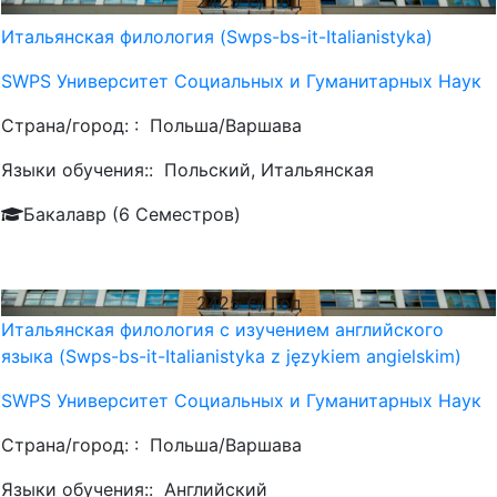
2425
€/ Год
Итальянская филология (Swps-bs-it-Italianistyka)
SWPS Университет Социальных и Гуманитарных Наук
Страна/город: :
Польша/Варшава
Языки обучения::
Польский, Итальянская
Бакалавр (6 Семестров)
2425
€/ Год
Итальянская филология с изучением английского
языка (Swps-bs-it-Italianistyka z językiem angielskim)
SWPS Университет Социальных и Гуманитарных Наук
Страна/город: :
Польша/Варшава
Языки обучения::
Английский