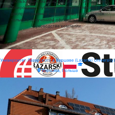
Использование материалов сайта (копирование,
дублирование, публикация, перепубликация или
распространение информации) разрешается
только с получением официального согласия
руководства компании.
Университет Лазарского в Варшаве (Lazarski University)
Варшава, Польша
Подобрать университет