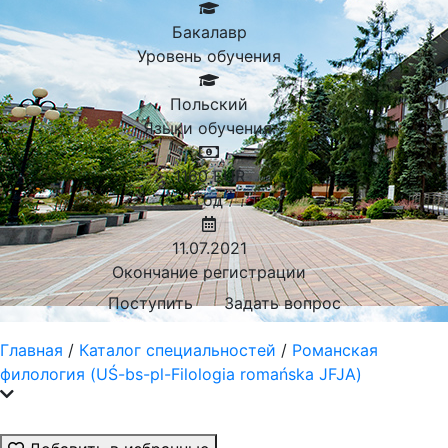
Бакалавр
Уровень обучения
Польский
Языки обучения:
1160
EUR
Год
11.07.2021
Окончание регистрации
Поступить
Задать вопрос
Главная
/
Каталог специальностей
/
Романская
филология (UŚ-bs-pl-Filologia romańska JFJA)