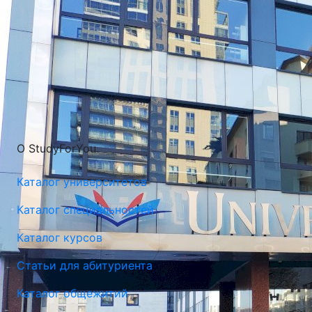
О StudyForYou
Каталог университетов
Каталог специальностей
Каталог курсов
Статьи для абитуриента
Каталог общежитий