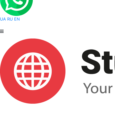
UA
RU
EN