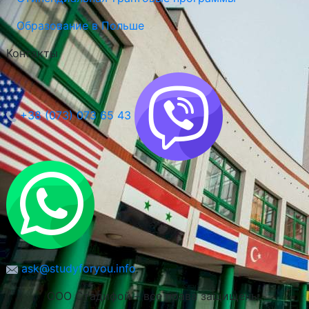
Образование в Польше
Контакты
+38 (073) 073 65 43
ask@studyforyou.info
ООО Стадифой – все права защищены.