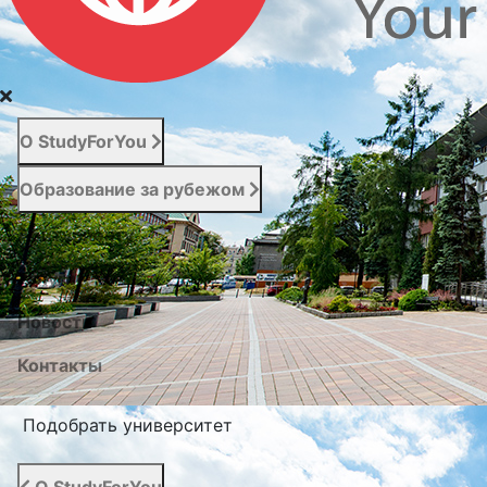
О StudyForYou
Образование за рубежом
Абитуриенту
Услуги
Новости
Контакты
Подобрать университет