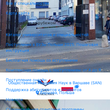
Все о специальностях
Карта сайта
Образование за рубежом
Каталог университетов и специальностей
Поступление в ВУЗы Польши 2025. Пошаговая
инструкция
Бесплатная помощь со вступлением
Комплексная помощь с поступлением: от А до Я
Поступление онлайн
Общественная Академия Наук в Варшаве (SAN)
Поддержка абитуриентов и студентов
Варшава, Польша
Новости
Стипендиальная-грантовые программы