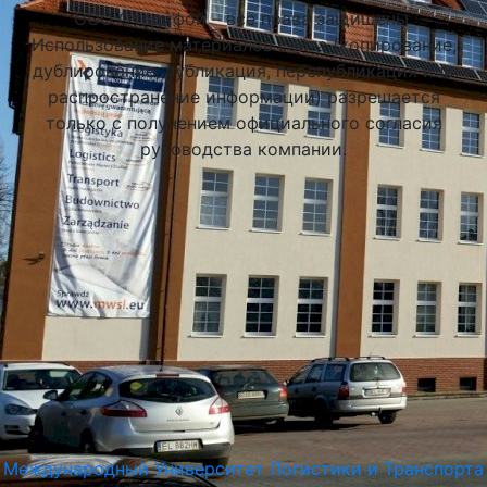
ООО Стадифой – все права защищены.
Использование материалов сайта (копирование,
дублирование, публикация, перепубликация или
распространение информации) разрешается
только с получением официального согласия
руководства компании.
Международный Университет Логистики и Транспорта