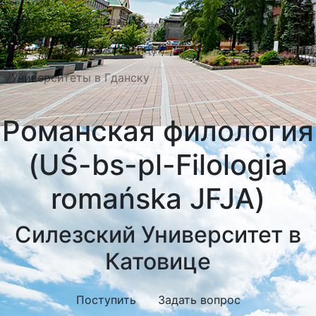
Университеты Познани
Университеты в Катовицах
Университеты в Гданску
Романская филология
(UŚ-bs-pl-Filologia
romańska JFJA)
Силезский Университет в
Катовице
Поступить
Задать вопрос