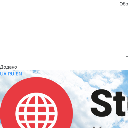
Обр
Додано
UA
RU
EN