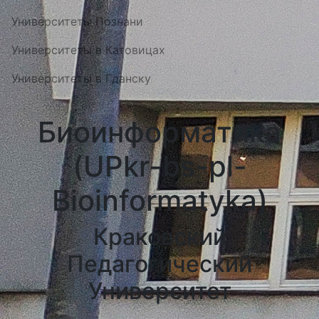
Университеты Познани
Университеты в Катовицах
Университеты в Гданску
Биоинформатика
(UPkr-bs-pl-
Bioinformatyka)
Краковский
Педагогический
Университет