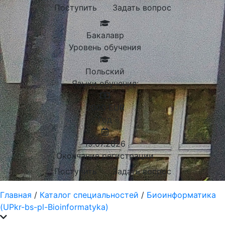
Поступить
Задать вопрос
Бакалавр
Уровень обучения
Польский
Языки обучения:
2000
EUR
Год
19.07.2026
Окончание регистрации
Поступить
Задать вопрос
Главная
/
Каталог специальностей
/
Биоинформатика
(UPkr-bs-pl-Bioinformatyka)