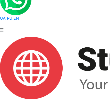
UA
RU
EN