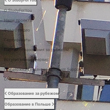
О StudyForYou
О StudyForYou
Наши проекты
Фото / Видео
Cертификаты
Портал образования за рубежом
Вступительный сервис
Поддержка студентов | Student Support
Отзывы
Образование за рубежом
Образование в Польше