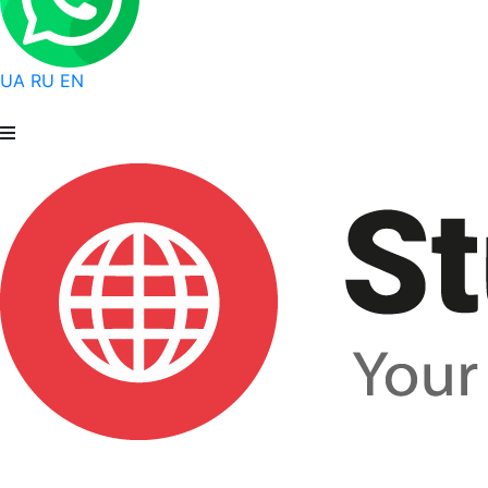
UA
RU
EN