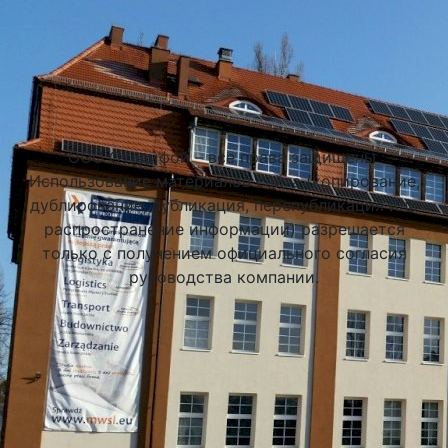
Подобрать университет
ООО Стадифой – все права защищены.
Использование материалов сайта (копирование,
дублирование, публикация, перепубликация или
распространение информации) разрешается
только с получением официального согласия
руководства компании.
Академия Финансов и Бизнеса Vistula в Варшаве
(Vistula University)
Варшава, Польша