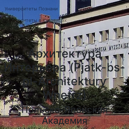
Университеты Познани
Университеты в Катовицах
Университеты в Гданску
Архитектура
Интерьера (Pjatk-bs-
pl-Architektury
Wnętrz)
Польско-Японская
Академия