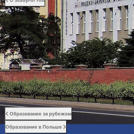
О StudyForYou
О StudyForYou
Наши проекты
Фото / Видео
Cертификаты
Портал образования за рубежом
Вступительный сервис
Поддержка студентов | Student Support
Отзывы
Образование за рубежом
Образование в Польше