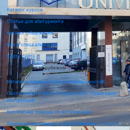
Каталог курсов
Статьи для абитуриента
Каталог общежитий
Все о специальностях
Карта сайта
Общественная Академия Наук в Варшаве (SAN)
Образование за рубежом
Варшава, Польша
Каталог университетов и специальностей
Поступление в ВУЗы Польши 2025. Пошаговая
инструкция
Бесплатная помощь со вступлением
Комплексная помощь с поступлением: от А до Я