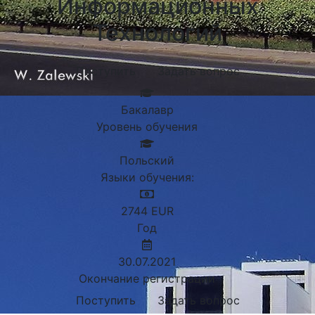
Информационных
Технологий
Поступить
Задать вопрос
Бакалавр
Уровень обучения
Польский
Языки обучения:
2744
EUR
Год
30.07.2021
Окончание регистрации
Поступить
Задать вопрос