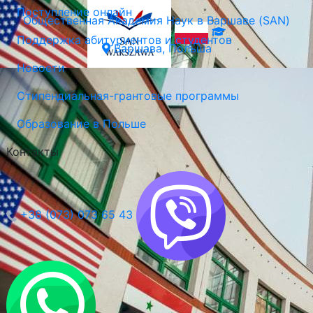
Поступление онлайн
Общественная Академия Наук в Варшаве (SAN)
Поддержка абитуриентов и студентов
Варшава, Польша
Новости
Стипендиальная-грантовые программы
Образование в Польше
Контакты
+38 (073) 073 65 43