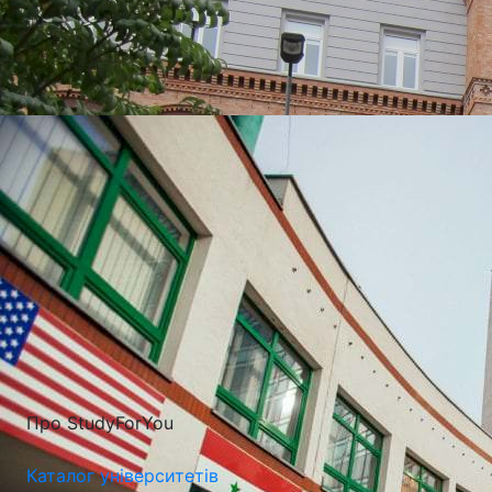
УНІВЕРСИТЕТИ, ЯКІ
НАЙЧАСТІШЕ
ВИБИРАЮТЬ
Про StudyForYou
Каталог університетів