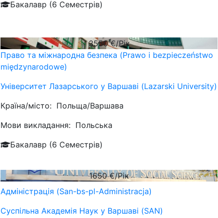
Бакалавр (6 Семестрів)
3550
€/Рік
Право та міжнародна безпека (Prawo i bezpieczeństwo
międzynarodowe)
Університет Лазарського у Варшаві (Lazarski University)
Країна/місто:
Польща/Варшава
Мови викладання:
Польська
Бакалавр (6 Семестрів)
1650
€/Рік
Адміністрація (San-bs-pl-Administracja)
Суспільна Академія Наук у Варшаві (SAN)