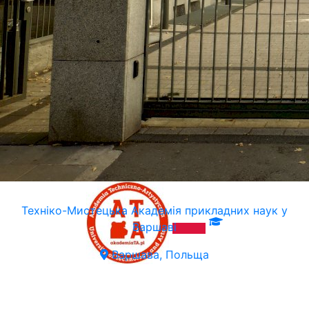
Гірничо-Металургійна Академія в Кракові (AGH)
Краків, Польща
Техніко-Мистецька Академія прикладних наук у
Варшаві
Варшава, Польща