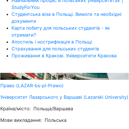
Навчальний процес в польських університетах |
StudyForYou
Студентська віза в Польщі. Вимоги та необхідні
документи
Карта побиту для польських студентів - як
отримати?
Апостиль і нострифікація в Польщі
Страхування для польських студентів
Проживання в Кракові. Університети Кракова
4120
€/Рік
Право (LAZAR-bs-pl-Prawo)
Університет Лазарського у Варшаві (Lazarski University)
Країна/місто:
Польща/Варшава
Мови викладання:
Польська