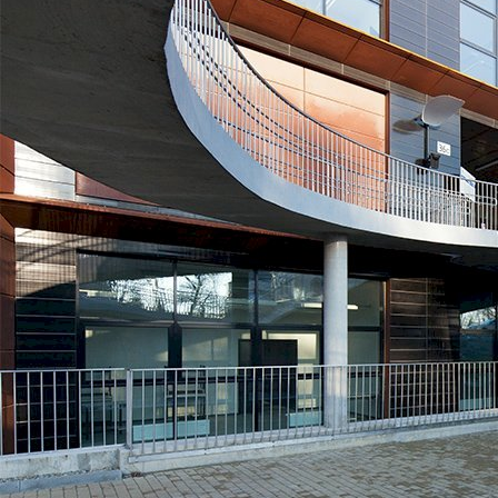
Краківська Академія ім. Анджея Фрича Моджевського
Краків, Польща