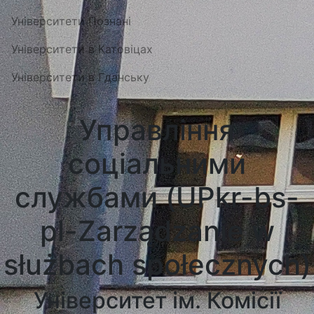
Університети Познані
Університети в Катовіцах
Університети в Гданську
Управління
соціальними
службами (UPkr-bs-
pl-Zarządzanie w
służbach społecznych)
Університет ім. Комісії