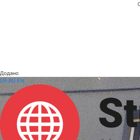
Додано
UA
RU
EN