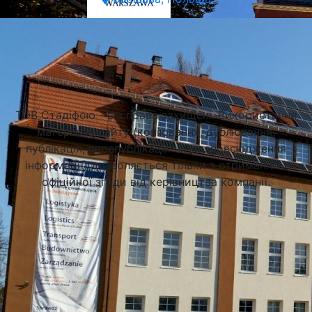
Підібрати університет
ТОВ Стадіфою - всі права захищені. Використання
матеріалів сайту (копіювання, дублювання,
публікація, перепублікація чи розповсюдження
інформації) дозволяється тільки з отриманням
офіційної згоди від керівництва компанії.