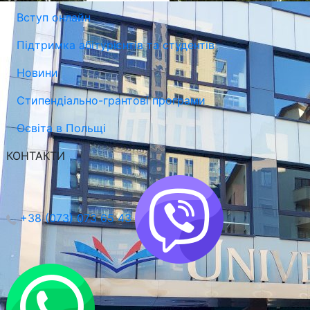
Вступ онлайн
Підтримка абітурієнтів та студентів
Новини
Стипендіально-грантові програми
Освіта в Польщі
КОНТАКТИ
+38 (073) 073 65 43