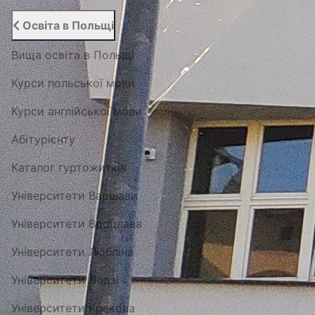
Освіта в Польщі
Вища освіта в Польщі
Курси польської мови
Курси англійської мови
Абітурієнту
Каталог гуртожитків
Університети Варшави
Університети Вроцлава
Університети Любліна
Університети Лодзі
Університети Кракова