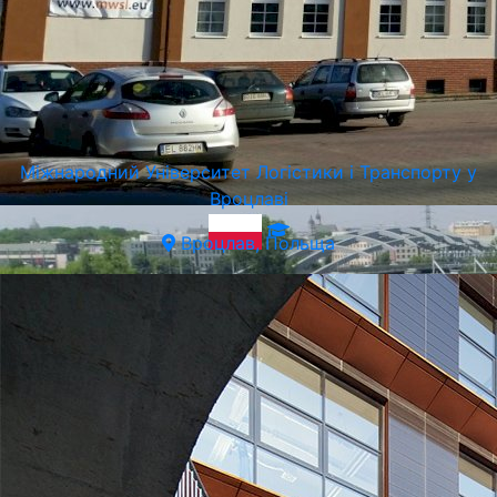
Ягеллонський Університет у Кракові
Краків, Польща
Міжнародний Університет Логістики і Транспорту у
Вроцлаві
Вроцлав, Польща