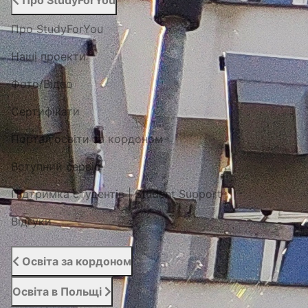
Про StudyForYou
Про StudyForYou
Наші проекти
Фото/Відео
Сертифікати
Портал освіти за кордоном
Вступний сервіс
Підтримка студентів | Student Support
Відгуки
Освіта за кордоном
Освіта в Польщі