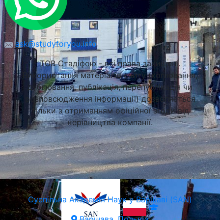
ask@studyforyou.info
Краківський Економічний Університет (UEK)
ТОВ Стадіфою - всі права захищені.
Краків, Польща
Використання матеріалів сайту (копіювання,
дублювання, публікація, перепублікація чи
розповсюдження інформації) дозволяється
тільки з отриманням офіційної згоди від
керівництва компанії.
Суспільна Академія Наук у Варшаві (SAN)
Варшава, Польща