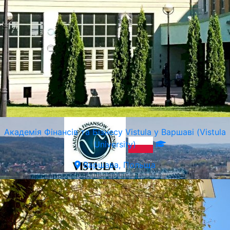
Суспільна Академія Наук в Кракові
Краків, Польща
Академія Фінансів та Бізнесу Vistula у Варшаві (Vistula
University)
Варшава, Польща