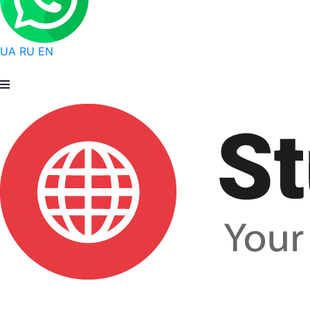
UA
RU
EN