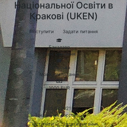
Національної Освіти в
Кракові (UKEN)
Поступити
Задати питання
Бакалавр
Рівні навчання
Польська
Мови викладання
1000
EUR
Рік
05.07.2021
Закінчення реєстрації
Поступити
Задати питання