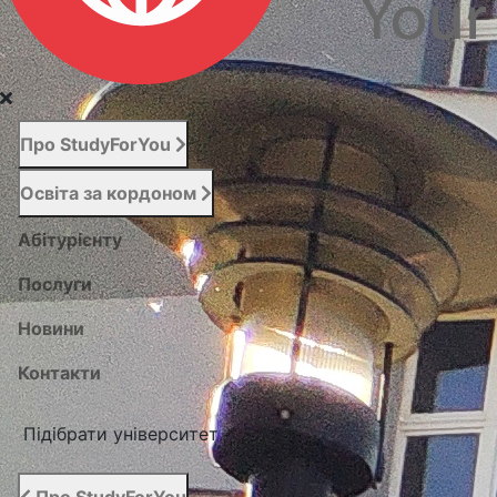
Про StudyForYou
Освіта за кордоном
Абітурієнту
Послуги
Новини
Контакти
Підібрати університет