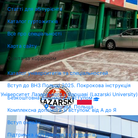
Статті для абітурієнта
Каталог гуртожитків
Все про спеціальності
Карта сайту
Освіта за кордоном
Каталог університетів та спеціальностей
Вступ до ВНЗ Польщі 2025. Покрокова інструкція
Університет Лазарського у Варшаві (Lazarski University)
Безкоштовна допомога зі вступом
Варшава, Польща
Комплексна допомога зі вступом: від А до Я
Вступ онлайн
Підтримка абітурієнтів та студентів