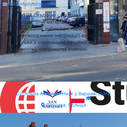
ask@studyforyou.info
ТОВ Стадіфою - всі права захищені.
Використання матеріалів сайту (копіювання,
дублювання, публікація, перепублікація чи
розповсюдження інформації) дозволяється
тільки з отриманням офіційної згоди від
керівництва компанії.
Суспільна Академія Наук у Варшаві (SAN)
Варшава, Польща