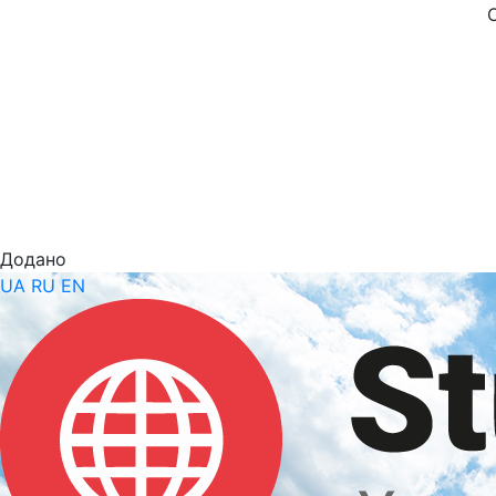
Додано
UA
RU
EN