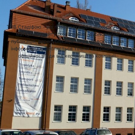
Підібрати університет
ТОВ Стадіфою - всі права захищені. Використання
матеріалів сайту (копіювання, дублювання,
публікація, перепублікація чи розповсюдження
інформації) дозволяється тільки з отриманням
офіційної згоди від керівництва компанії.