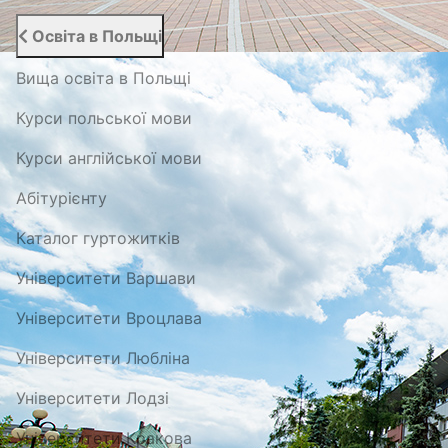
Освіта в Польщі
Вища освіта в Польщі
Курси польської мови
Курси англійської мови
Абітурієнту
Каталог гуртожитків
Університети Варшави
Університети Вроцлава
Університети Любліна
Університети Лодзі
Університети Кракова