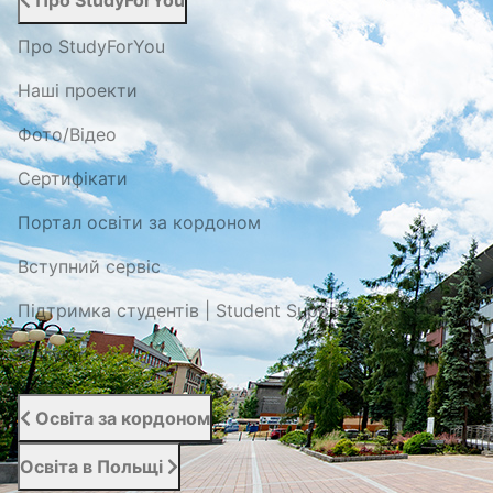
Про StudyForYou
Про StudyForYou
Наші проекти
Фото/Відео
Сертифікати
Портал освіти за кордоном
Вступний сервіс
Підтримка студентів | Student Support
Відгуки
Освіта за кордоном
Освіта в Польщі