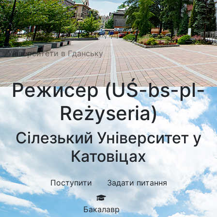
Університети Познані
Університети в Катовіцах
Університети в Гданську
Режисер (UŚ-bs-pl-
Reżyseria)
Сілезький Університет у
Катовіцах
Поступити
Задати питання
Бакалавр