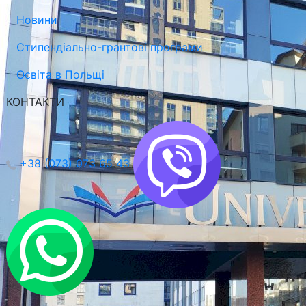
Новини
Стипендіально-грантові програми
Освіта в Польщі
КОНТАКТИ
+38 (073) 073 65 43