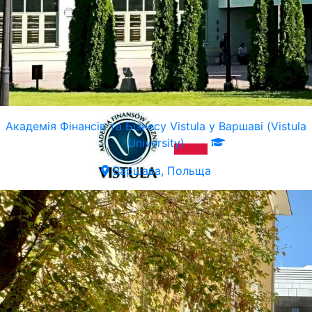
Академія Фінансів та Бізнесу Vistula у Варшаві (Vistula
University)
Варшава, Польща