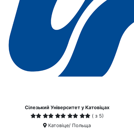
Сілезький Університет у Катовіцах
(
з 5)
Катовіце/ Польща