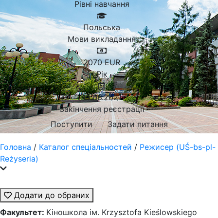
Рівні навчання
Польська
Мови викладання
2070
EUR
Рік
15.06.2021
Закінчення реєстрації
Поступити
Задати питання
Головна
/
Каталог спеціальностей
/
Режисер (UŚ-bs-pl-
Reżyseria)
Додати до обраних
Факультет:
Кіношкола ім. Krzysztofa Kieślowskiego