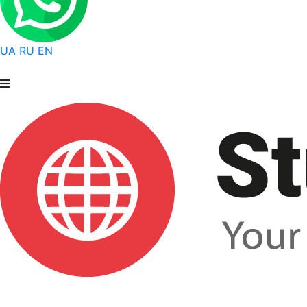
UA
RU
EN