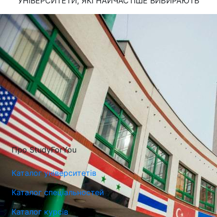
УНІВЕРСИТЕТИ, ЯКІ
НАЙЧАСТІШЕ
ВИБИРАЮТЬ
Про StudyForYou
Каталог університетів
Каталог спеціальностей
Каталог курсів