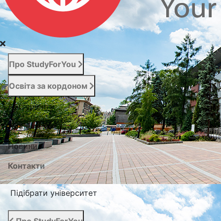
Про StudyForYou
Освіта за кордоном
Абітурієнту
Послуги
Новини
Контакти
Підібрати університет