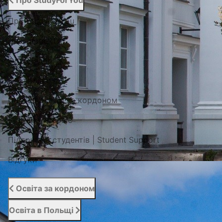
Про StudyForYou
Про StudyForYou
Наші проекти
Фото/Відео
Сертифікати
Портал освіти за кордоном
Вступний сервіс
Підтримка студентів | Student Support
Відгуки
Освіта за кордоном
Освіта в Польщі