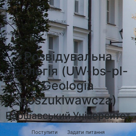
Університети Познані
Університети в Катовіцах
Університети в Гданську
Розвідувальна
геологія (UW-bs-pl-
Geologia
poszukiwawcza)
Варшавський Університет
Поступити
Задати питання