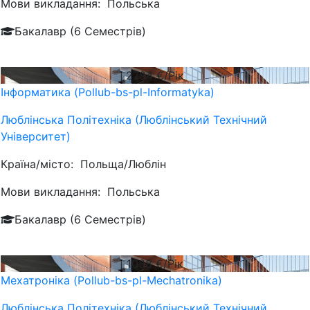
Мови викладання:
Польська
Бакалавр (6 Семестрів)
2784
€/Рік
Інформатика (Pollub-bs-pl-Informatyka)
Люблiнська Політехніка (Люблінський Технічний
Університет)
Країна/місто:
Польща/Люблін
Мови викладання:
Польська
Бакалавр (6 Семестрів)
1088
€/Рік
Мехатроніка (Pollub-bs-pl-Mechatronika)
Люблiнська Політехніка (Люблінський Технічний