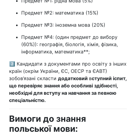
Предмет №1: рідна мова (5%)
Предмет №2: математика (15%)
Предмет №3: іноземна мова (20%)
Предмет №4: (один предмет до вибору
(60%)): географія, біологія, хімія, фізика,
інформатика, математика**;
2️⃣ Кандидати з документами про освіту з інших
країн (окрім України, ЄС, ОЕСР та ЄАВТ)
зобов’язані скласти
додатковий
в
ступний іспит,
що перевіряє знання або особливі здібності,
необхідні для вступу на навчання за певною
спеціальністю.
Вимоги до знання
польської мови: