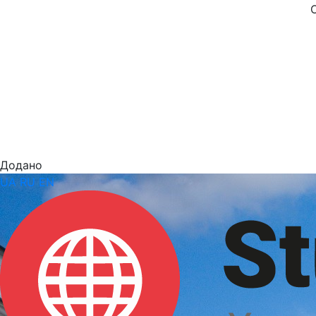
Додано
UA
RU
EN