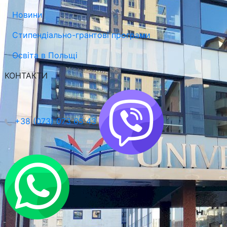
Новини
Стипендіально-грантові програми
Освіта в Польщі
КОНТАКТИ
+38 (073) 073 65 43