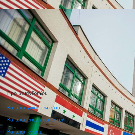
УНІВЕРСИТЕТИ, ЯКІ
НАЙЧАСТІШЕ
ВИБИРАЮТЬ
Про StudyForYou
Каталог університетів
Каталог спеціальностей
Каталог курсів