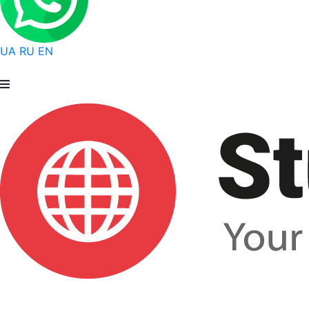
UA
RU
EN