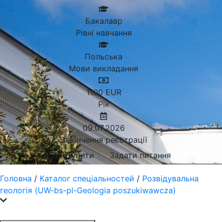
Бакалавр
Рівні навчання
Польська
Мови викладання
1100
EUR
Рік
09.07.2026
Закінчення реєстрації
Поступити
Задати питання
Головна
/
Каталог спеціальностей
/
Розвідувальна
геологія (UW-bs-pl-Geologia poszukiwawcza)