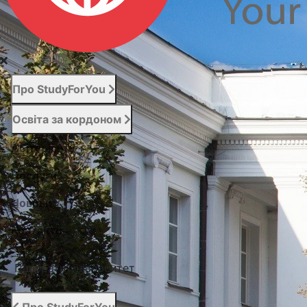
Про StudyForYou
Освіта за кордоном
Абітурієнту
Послуги
Новини
Контакти
Підібрати університет