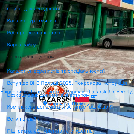
Статті для абітурієнта
Університет Лазарського у Варшаві (Lazarski University)
Каталог гуртожитків
Варшава, Польща
Все про спеціальності
Карта сайту
Освіта за кордоном
Каталог університетів та спеціальностей
Вступ до ВНЗ Польщі 2025. Покрокова інструкція
Університет Лазарського у Варшаві (Lazarski University)
Безкоштовна допомога зі вступом
Варшава, Польща
Комплексна допомога зі вступом: від А до Я
Вступ онлайн
Підтримка абітурієнтів та студентів