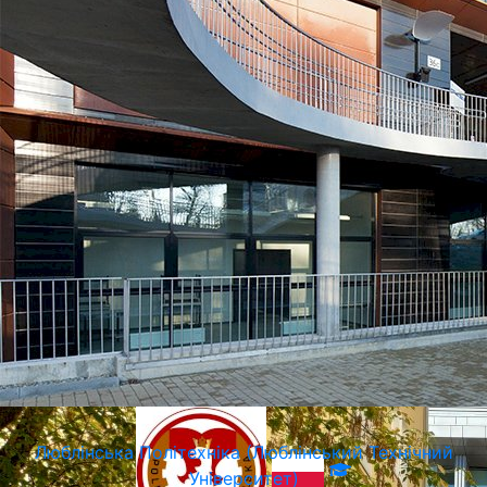
SWPS Університет Соціальних та Гуманітарних Наук
Варшава, Польща
Люблiнська Політехніка (Люблінський Технічний
Університет)