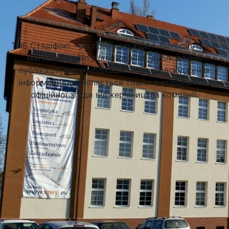
Підібрати університет
ТОВ Стадіфою - всі права захищені. Використання
матеріалів сайту (копіювання, дублювання,
публікація, перепублікація чи розповсюдження
інформації) дозволяється тільки з отриманням
офіційної згоди від керівництва компанії.
Академія Фінансів та Бізнесу Vistula у Варшаві (Vistula
University)
Варшава, Польща