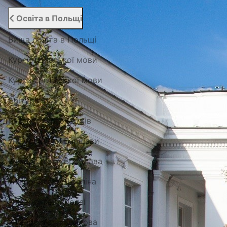
Освіта в Польщі
Вища освіта в Польщі
Курси польської мови
Курси англійської мови
Абітурієнту
Каталог гуртожитків
Університети Варшави
Університети Вроцлава
Університети Любліна
Університети Лодзі
Університети Кракова